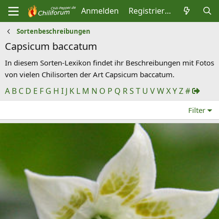
Anmelden
Registrieren
Sortenbeschreibungen
Capsicum baccatum
In diesem Sorten-Lexikon findet ihr Beschreibungen mit Fotos
von vielen Chilisorten der Art Capsicum baccatum.
A
B
C
D
E
F
G
H
I
J
K
L
M
N
O
P
Q
R
S
T
U
V
W
X
Y
Z
#
Filter