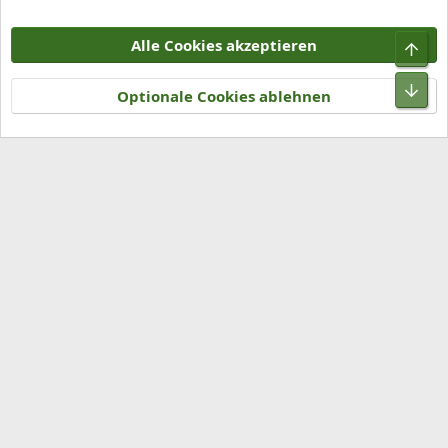
Cookies
Alle Cookies akzeptieren
Kontakt
Nutzungsbedingungen
Datenschutz
Hilfe und Impressum
R
S
Optionale Cookies ablehnen
S
®
Community platform by XenForo
© 2010-2026 XenForo Ltd.