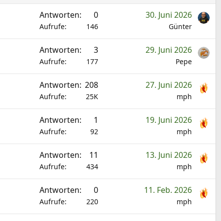
g
i
t
Antworten
0
30. Juni 2026
e
n
Aufrufe
146
Günter
p
n
i
t
Antworten
3
29. Juni 2026
n
Aufrufe
177
Pepe
n
t
Antworten
208
27. Juni 2026
Aufrufe
25K
mph
Antworten
1
19. Juni 2026
Aufrufe
92
mph
Antworten
11
13. Juni 2026
Aufrufe
434
mph
Antworten
0
11. Feb. 2026
Aufrufe
220
mph