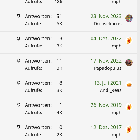
n
Aufrufe
186
mph
p
g
i
A
Antworten
51
23. Nov. 2023
e
n
n
Aufrufe
5K
Dropselmops
p
n
g
i
t
A
Antworten
3
04. Dez. 2022
e
n
n
Aufrufe
3K
mph
p
n
g
i
t
A
Antworten
11
17. Nov. 2022
e
n
n
Aufrufe
3K
Papadopulus
p
n
g
i
t
A
Antworten
8
13. Juli 2021
e
n
n
Aufrufe
3K
Andi_Reas
p
n
g
i
t
A
Antworten
1
26. Nov. 2019
e
n
n
Aufrufe
4K
mph
p
n
g
i
t
A
Antworten
0
12. Dez. 2017
e
n
n
Aufrufe
2K
mph
p
n