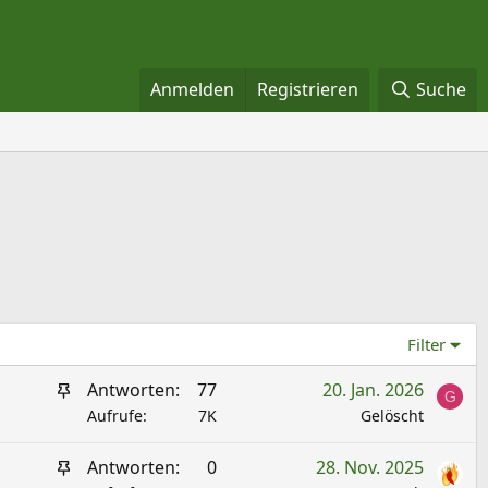
Anmelden
Registrieren
Suche
Filter
A
Antworten
77
20. Jan. 2026
G
n
Aufrufe
7K
Gelöscht
g
A
Antworten
0
28. Nov. 2025
e