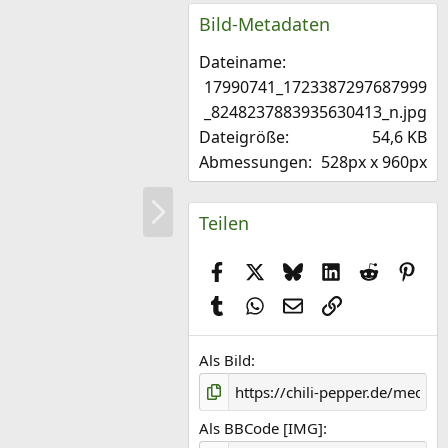
S
Bild-Metadaten
t
e
Dateiname
r
n
17990741_1723387297687999
(
_8248237883935630413_n.jpg
e
Dateigröße
54,6 KB
)
Abmessungen
528px x 960px
N
Teilen
ä
c
Facebook
X (Twitter)
Bluesky
LinkedIn
Reddit
Pint
h
s
Tumblr
WhatsApp
E-Mail
Link
t
e
Als Bild
Als BBCode [IMG]