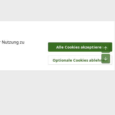
er Nutzung zu
Alle Cookies akzeptieren
Obe
tzungsbedingungen
Datenschutz
Hilfe und Impressum
R
Unt
S
Optionale Cookies ablehnen
S