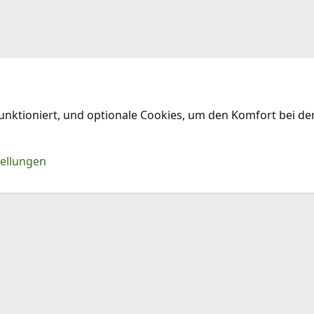
funktioniert, und optionale Cookies, um den Komfort bei d
Kontakt
Nu
tellungen
®
Community platform by XenForo
© 2010-2026 XenForo Ltd.