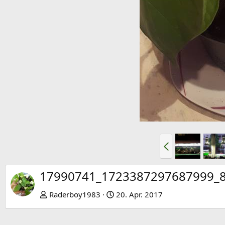
V
o
r
17990741_1723387297687999_
h
e
Raderboy1983
20. Apr. 2017
r
i