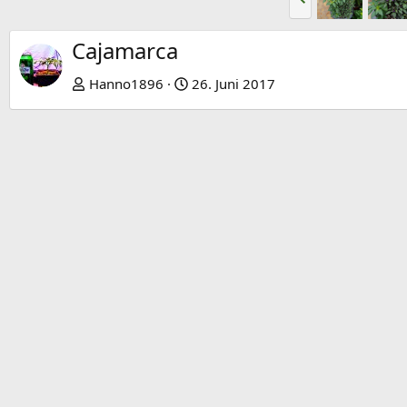
o
r
Cajamarca
h
e
Hanno1896
26. Juni 2017
r
i
g
e