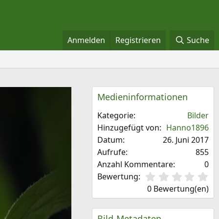
Anmelden
Registrieren
Suche
Medieninformationen
Kategorie
Bilder
Hinzugefügt von
Hanno1896
Datum
26. Juni 2017
Aufrufe
855
Anzahl Kommentare
0
0
Bewertung
,
0 Bewertung(en)
0
0
S
Bild-Metadaten