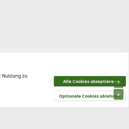
er Nutzung zu
Alle Cookies akzeptieren
Obe
tzungsbedingungen
Datenschutz
Hilfe und Impressum
R
Unt
S
Optionale Cookies ablehnen
S