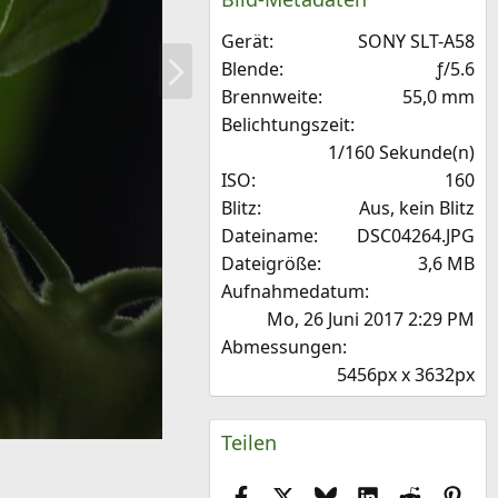
t
e
Gerät
SONY SLT-A58
r
N
n
Blende
ƒ/5.6
ä
(
Brennweite
55,0 mm
e
c
Belichtungszeit
)
h
1/160 Sekunde(n)
s
ISO
160
t
Blitz
Aus, kein Blitz
e
Dateiname
DSC04264.JPG
Dateigröße
3,6 MB
Aufnahmedatum
Mo, 26 Juni 2017 2:29 PM
Abmessungen
5456px x 3632px
Teilen
Facebook
X (Twitter)
Bluesky
LinkedIn
Reddit
Pint