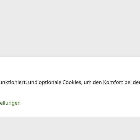
funktioniert, und optionale Cookies, um den Komfort bei d
Kontakt
Nu
tellungen
®
Community platform by XenForo
© 2010-2026 XenForo Ltd.