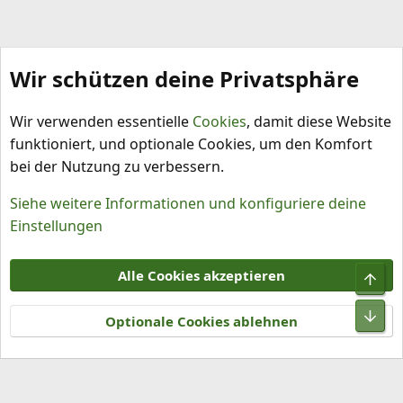
Wir schützen deine Privatsphäre
Christopher's 2018
Wir verwenden essentielle
Cookies
, damit diese Website
funktioniert, und optionale Cookies, um den Komfort
bei der Nutzung zu verbessern.
Siehe weitere Informationen und konfiguriere deine
Einstellungen
Cookies
Alle Cookies akzeptieren
Obe
Kontakt
Nutzungsbedingungen
Datenschutz
Hilfe und Impressum
R
Unt
S
Optionale Cookies ablehnen
S
®
Community platform by XenForo
© 2010-2026 XenForo Ltd.