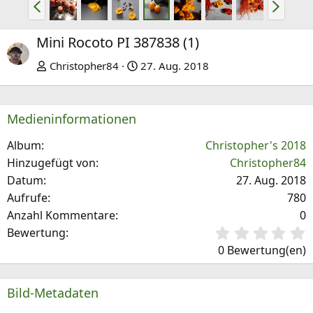
V
N
o
ä
r
c
Mini Rocoto PI 387838 (1)
h
h
Christopher84
27. Aug. 2018
e
s
r
t
i
e
Medieninformationen
g
e
Album
Christopher's 2018
Hinzugefügt von
Christopher84
Datum
27. Aug. 2018
Aufrufe
780
Anzahl Kommentare
0
0
Bewertung
,
0 Bewertung(en)
0
0
S
Bild-Metadaten
t
e