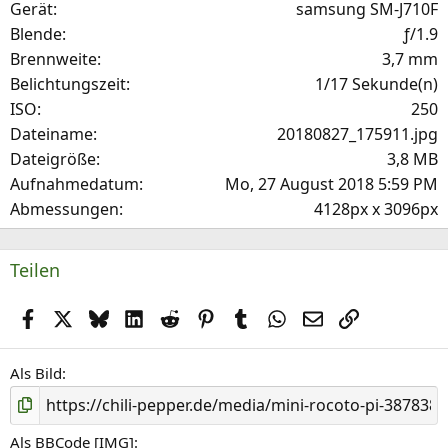
Gerät
samsung SM-J710F
r
Blende
ƒ/1.9
(
Brennweite
3,7 mm
e
Belichtungszeit
1/17 Sekunde(n)
)
ISO
250
Dateiname
20180827_175911.jpg
Dateigröße
3,8 MB
Aufnahmedatum
Mo, 27 August 2018 5:59 PM
Abmessungen
4128px x 3096px
Teilen
Facebook
X (Twitter)
Bluesky
LinkedIn
Reddit
Pinterest
Tumblr
WhatsApp
E-Mail
Link
Als Bild
Als BBCode [IMG]