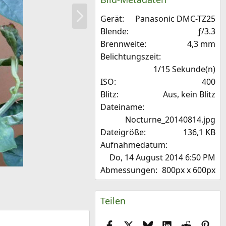
t
N
e
Gerät
Panasonic DMC-TZ25
ä
r
n
Blende
ƒ/3.3
c
(
Brennweite
4,3 mm
h
e
Belichtungszeit
s
)
1/15 Sekunde(n)
t
ISO
400
e
Blitz
Aus, kein Blitz
Dateiname
Nocturne_20140814.jpg
Dateigröße
136,1 KB
Aufnahmedatum
Do, 14 August 2014 6:50 PM
Abmessungen
800px x 600px
Teilen
Facebook
X (Twitter)
Bluesky
LinkedIn
Reddit
Pint