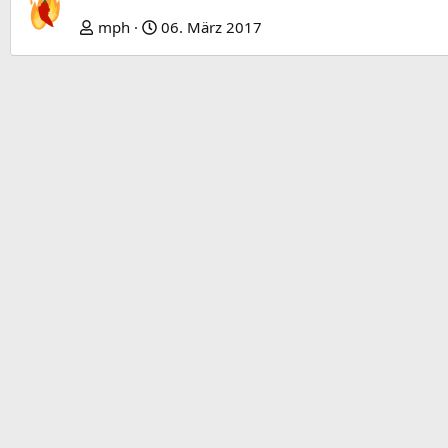
e
mph
06. März 2017
r
i
g
e