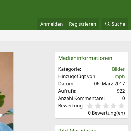
Anmelden
Registrieren
Suche
Medieninformationen
Kategorie
Bilder
Hinzugefügt von
mph
Datum
06. März 2017
Aufrufe
922
Anzahl Kommentare
0
0
Bewertung
,
0 Bewertung(en)
0
0
S
Bild-Metadaten