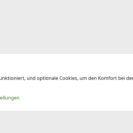
funktioniert, und optionale Cookies, um den Komfort bei d
Kontakt
Nu
tellungen
®
Community platform by XenForo
© 2010-2026 XenForo Ltd.