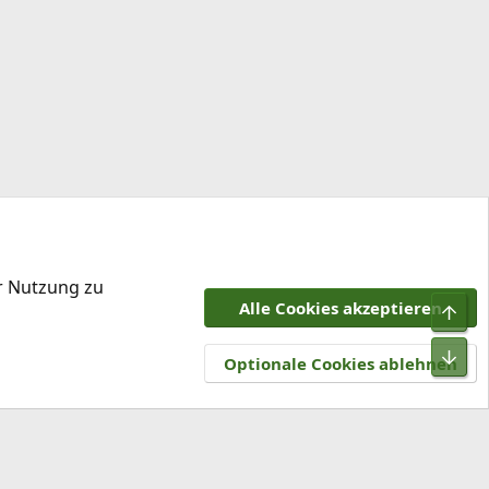
er Nutzung zu
Alle Cookies akzeptieren
Obe
tzungsbedingungen
Datenschutz
Hilfe und Impressum
R
Unt
S
Optionale Cookies ablehnen
S