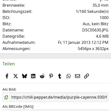
(
Brennweite
35,0 mm
e
Belichtungszeit
1/160 Sekunde(n)
)
ISO
1000
Blitz
Aus, kein Blitz
Dateiname
DSC05630.JPG
Dateigröße
4,6 MB
Aufnahmedatum
Fr, 11 Januar 2013 12:12 PM
Abmessungen
5456px x 3632px
Teilen
Facebook
X (Twitter)
Bluesky
LinkedIn
Reddit
Pinterest
Tumblr
WhatsApp
E-Mail
Link
Als Bild
Als BBCode [IMG]