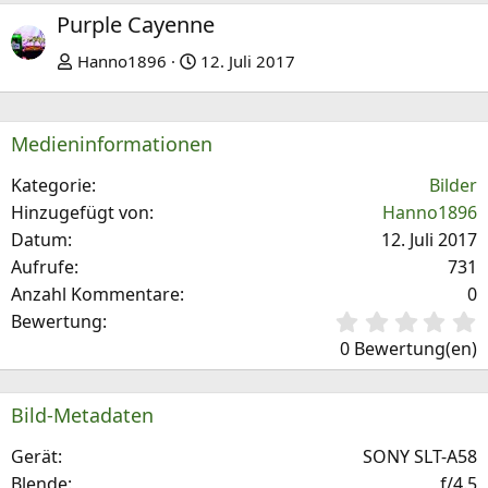
r
c
Purple Cayenne
h
h
Hanno1896
12. Juli 2017
e
s
r
t
i
e
Medieninformationen
g
e
Kategorie
Bilder
Hinzugefügt von
Hanno1896
Datum
12. Juli 2017
Aufrufe
731
Anzahl Kommentare
0
0
Bewertung
,
0 Bewertung(en)
0
0
S
Bild-Metadaten
t
e
Gerät
SONY SLT-A58
r
Blende
ƒ/4.5