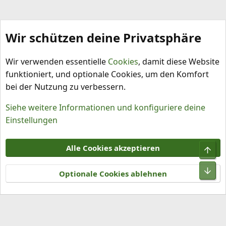
Wir schützen deine Privatsphäre
Bilder
Wir verwenden essentielle
Cookies
, damit diese Website
funktioniert, und optionale Cookies, um den Komfort
bei der Nutzung zu verbessern.
Siehe weitere Informationen und konfiguriere deine
Einstellungen
Cookies
Alle Cookies akzeptieren
Obe
Kontakt
Nutzungsbedingungen
Datenschutz
Hilfe und Impressum
R
Unt
S
Optionale Cookies ablehnen
S
®
Community platform by XenForo
© 2010-2026 XenForo Ltd.