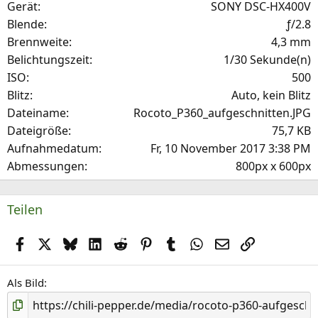
Gerät
SONY DSC-HX400V
r
Blende
ƒ/2.8
(
Brennweite
4,3 mm
e
Belichtungszeit
1/30 Sekunde(n)
)
ISO
500
Blitz
Auto, kein Blitz
Dateiname
Rocoto_P360_aufgeschnitten.JPG
Dateigröße
75,7 KB
Aufnahmedatum
Fr, 10 November 2017 3:38 PM
Abmessungen
800px x 600px
Teilen
Facebook
X (Twitter)
Bluesky
LinkedIn
Reddit
Pinterest
Tumblr
WhatsApp
E-Mail
Link
Als Bild