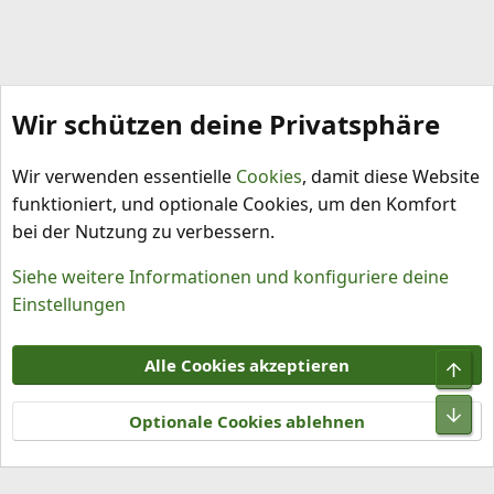
Wir schützen deine Privatsphäre
Bilder
Wir verwenden essentielle
Cookies
, damit diese Website
funktioniert, und optionale Cookies, um den Komfort
bei der Nutzung zu verbessern.
Siehe weitere Informationen und konfiguriere deine
Einstellungen
Cookies
Alle Cookies akzeptieren
Obe
Kontakt
Nutzungsbedingungen
Datenschutz
Hilfe und Impressum
R
Unt
S
Optionale Cookies ablehnen
S
®
Community platform by XenForo
© 2010-2026 XenForo Ltd.