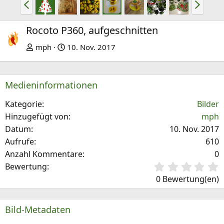
V
N
o
ä
r
c
Rocoto P360, aufgeschnitten
h
h
mph
10. Nov. 2017
e
s
r
t
i
e
Medieninformationen
g
e
Kategorie
Bilder
Hinzugefügt von
mph
Datum
10. Nov. 2017
Aufrufe
610
Anzahl Kommentare
0
0
Bewertung
,
0 Bewertung(en)
0
0
S
Bild-Metadaten
t
e