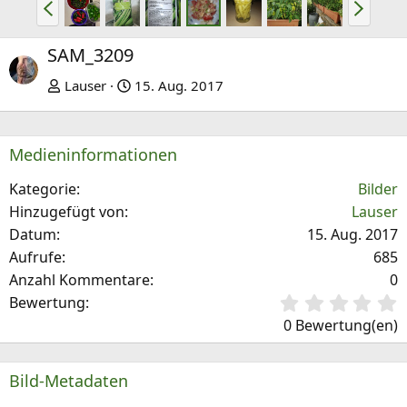
V
N
o
ä
r
c
SAM_3209
h
h
Lauser
15. Aug. 2017
e
s
r
t
i
e
Medieninformationen
g
e
Kategorie
Bilder
Hinzugefügt von
Lauser
Datum
15. Aug. 2017
Aufrufe
685
Anzahl Kommentare
0
0
Bewertung
,
0 Bewertung(en)
0
0
S
Bild-Metadaten
t
e