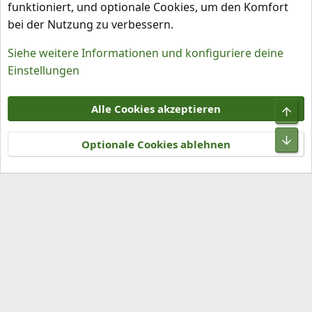
funktioniert, und optionale Cookies, um den Komfort
bei der Nutzung zu verbessern.
Siehe weitere Informationen und konfiguriere deine
Einstellungen
Cookies
Alle Cookies akzeptieren
Obe
Kontakt
Nutzungsbedingungen
Datenschutz
Hilfe und Impressum
R
Unt
S
Optionale Cookies ablehnen
S
®
Community platform by XenForo
© 2010-2026 XenForo Ltd.