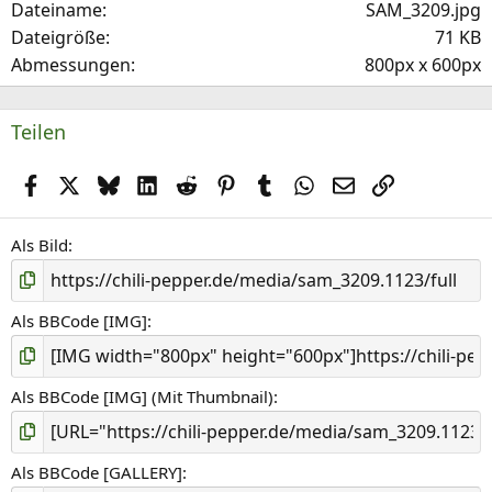
Dateiname
SAM_3209.jpg
r
Dateigröße
71 KB
(
Abmessungen
800px x 600px
e
)
Teilen
Facebook
X (Twitter)
Bluesky
LinkedIn
Reddit
Pinterest
Tumblr
WhatsApp
E-Mail
Link
Als Bild
Als BBCode [IMG]
Als BBCode [IMG] (Mit Thumbnail)
Als BBCode [GALLERY]