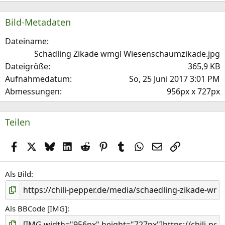
0
S
Bild-Metadaten
t
e
Dateiname
r
Schädling Zikade wmgl Wiesenschaumzikade.jpg
(
Dateigröße
365,9 KB
e
Aufnahmedatum
So, 25 Juni 2017 3:01 PM
)
Abmessungen
956px x 727px
Teilen
Facebook
X (Twitter)
Bluesky
LinkedIn
Reddit
Pinterest
Tumblr
WhatsApp
E-Mail
Link
Als Bild
Als BBCode [IMG]