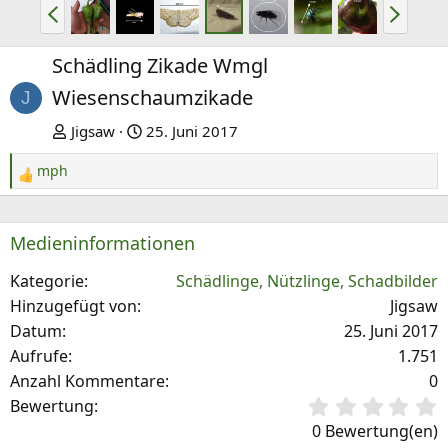
V
N
o
ä
r
c
Schädling Zikade Wmgl
h
h
Wiesenschaumzikade
J
e
s
Jigsaw
25. Juni 2017
r
t
i
e
mph
R
g
e
e
a
Medieninformationen
k
t
Kategorie
Schädlinge, Nützlinge, Schadbilder
i
Hinzugefügt von
Jigsaw
o
Datum
25. Juni 2017
n
Aufrufe
1.751
e
n
Anzahl Kommentare
0
:
0
Bewertung
,
0 Bewertung(en)
0