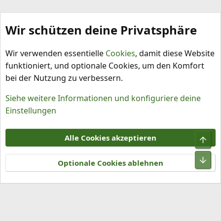
Wir schützen deine Privatsphäre
Schädlinge, Nützlinge, Schadbilder
Wir verwenden essentielle
Cookies
, damit diese Website
funktioniert, und optionale Cookies, um den Komfort
bei der Nutzung zu verbessern.
Siehe weitere Informationen und konfiguriere deine
Einstellungen
Cookies
Alle Cookies akzeptieren
Obe
Kontakt
Nutzungsbedingungen
Datenschutz
Hilfe und Impressum
R
Unt
S
Optionale Cookies ablehnen
S
®
Community platform by XenForo
© 2010-2026 XenForo Ltd.