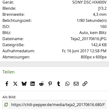
Gerät
SONY DSC-HX400V
r
Blende
ƒ/3.2
(
Brennweite
4,3 mm
e
Belichtungszeit
1/80 Sekunde(n)
)
ISO
160
Blitz
Auto, kein Blitz
Dateiname
Teja2_20170616.JPG
Dateigröße
142,4 KB
Aufnahmedatum
Fr, 16 Juni 2017 12:58 PM
Abmessungen
800px x 600px
Teilen
Facebook
X (Twitter)
Bluesky
LinkedIn
Reddit
Pinterest
Tumblr
WhatsApp
E-Mail
Link
Als Bild