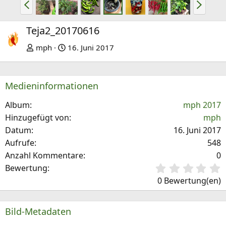
V
N
o
ä
r
c
Teja2_20170616
h
h
mph
16. Juni 2017
e
s
r
t
i
e
Medieninformationen
g
e
Album
mph 2017
Hinzugefügt von
mph
Datum
16. Juni 2017
Aufrufe
548
Anzahl Kommentare
0
0
Bewertung
,
0 Bewertung(en)
0
0
S
Bild-Metadaten
t
e