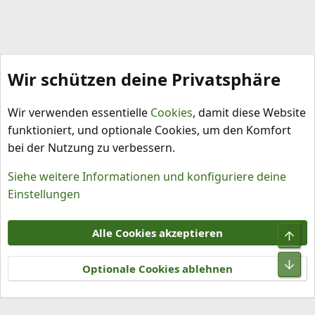
Wir schützen deine Privatsphäre
mph 2017
Wir verwenden essentielle
Cookies
, damit diese Website
funktioniert, und optionale Cookies, um den Komfort
bei der Nutzung zu verbessern.
Siehe weitere Informationen und konfiguriere deine
Einstellungen
Cookies
Alle Cookies akzeptieren
Obe
Kontakt
Nutzungsbedingungen
Datenschutz
Hilfe und Impressum
R
Unt
S
Optionale Cookies ablehnen
S
®
Community platform by XenForo
© 2010-2026 XenForo Ltd.