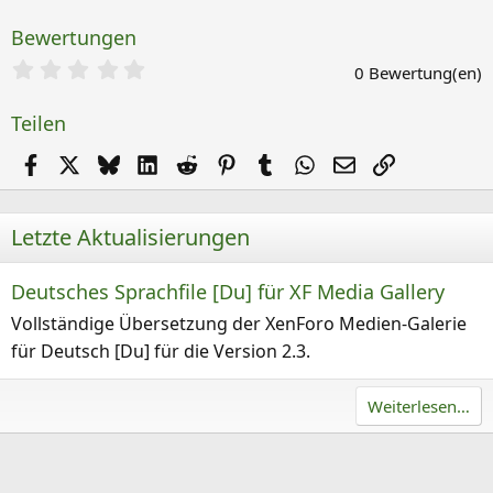
l
Bewertungen
u
0
n
0 Bewertung(en)
,
g
0
Teilen
0
S
Facebook
X (Twitter)
Bluesky
LinkedIn
Reddit
Pinterest
Tumblr
WhatsApp
E-Mail
Link
t
e
r
n
Letzte Aktualisierungen
(
e
)
Deutsches Sprachfile [Du] für XF Media Gallery
Vollständige Übersetzung der XenForo Medien-Galerie
für Deutsch [Du] für die Version 2.3.
Weiterlesen…