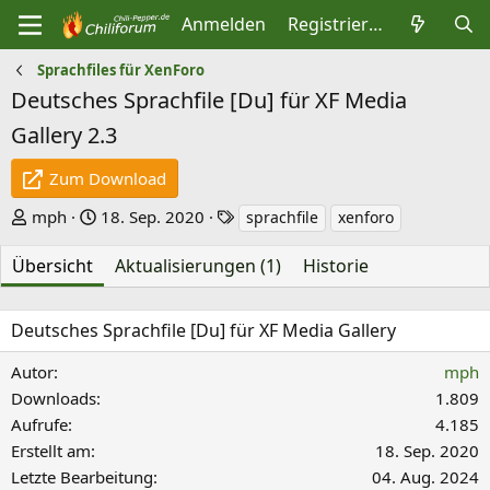
Anmelden
Registrieren
Sprachfiles für XenForo
Deutsches Sprachfile [Du] für XF Media
Gallery
2.3
Zum Download
A
D
S
mph
18. Sep. 2020
sprachfile
xenforo
u
a
c
Übersicht
Aktualisierungen (1)
Historie
t
t
h
o
u
l
r
m
a
Deutsches Sprachfile [Du] für XF Media Gallery
E
g
Autor
mph
r
w
Downloads
1.809
s
o
Aufrufe
4.185
t
r
Erstellt am
18. Sep. 2020
e
t
Letzte Bearbeitung
04. Aug. 2024
l
e