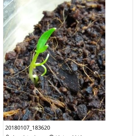
20180107_183620