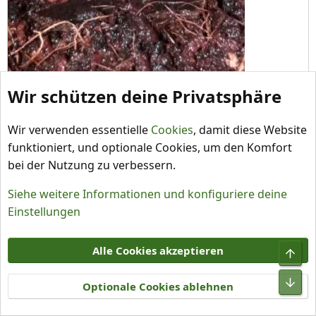
Wir schützen deine Privatsphäre
20180110_080753
chocolate cherry
10. Jan. 2018
Wir verwenden essentielle
Cookies
, damit diese Website
funktioniert, und optionale Cookies, um den Komfort
Hat schon Mal jemand etwas ähnliches gesehen?
bei der Nutzung zu verbessern.
Christopher84
,
mph
und
Lauser
Siehe weitere Informationen und konfiguriere deine
R
Einstellungen
e
a
Lauser
k
Alle Cookies akzeptieren
Grey visions of today. Every sight I see the same.
t
Chilihead
i
Optionale Cookies ablehnen
o
10. Jan. 2018
#12
n