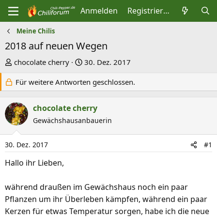
Anmelden
Registrieren
Meine Chilis
2018 auf neuen Wegen
E
E
chocolate cherry
30. Dez. 2017
r
r
Für weitere Antworten geschlossen.
s
s
t
t
chocolate cherry
e
e
l
l
Gewächshausanbauerin
l
l
e
t
30. Dez. 2017
#1
r
a
Hallo ihr Lieben,
m
während draußen im Gewächshaus noch ein paar
Pflanzen um ihr Überleben kämpfen, während ein paar
Kerzen für etwas Temperatur sorgen, habe ich die neue