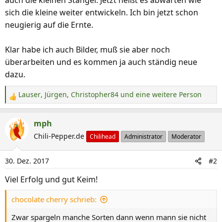
auch die kleinen Stängel. Jetzt heißt es abwarten wie
sich die kleine weiter entwickeln. Ich bin jetzt schon
neugierig auf die Ernte.
Klar habe ich auch Bilder, muß sie aber noch
überarbeiten und es kommen ja auch ständig neue
dazu.
Lauser
,
Jürgen
,
Christopher84
und eine weitere Person
R
e
a
mph
k
Chili-Pepper.de
Chilihead
Administrator
Moderator
t
i
30. Dez. 2017
#2
o
n
Viel Erfolg und gut Keim!
e
n
chocolate cherry schrieb:
:
Zwar spargeln manche Sorten dann wenn mann sie nicht