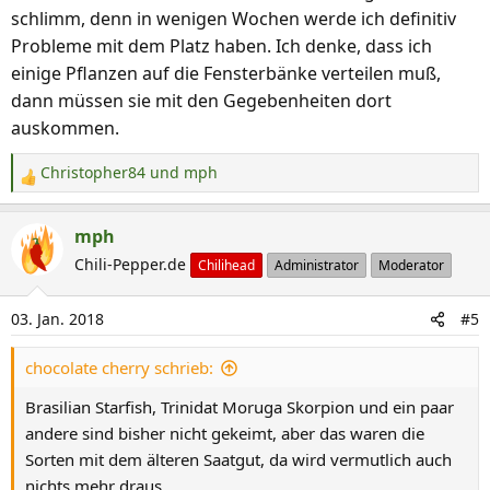
schlimm, denn in wenigen Wochen werde ich definitiv
Probleme mit dem Platz haben. Ich denke, dass ich
einige Pflanzen auf die Fensterbänke verteilen muß,
dann müssen sie mit den Gegebenheiten dort
auskommen.
Christopher84
und
mph
R
e
a
mph
k
Chili-Pepper.de
Chilihead
Administrator
Moderator
t
i
03. Jan. 2018
#5
o
n
chocolate cherry schrieb:
e
n
Brasilian Starfish, Trinidat Moruga Skorpion und ein paar
:
andere sind bisher nicht gekeimt, aber das waren die
Sorten mit dem älteren Saatgut, da wird vermutlich auch
nichts mehr draus.