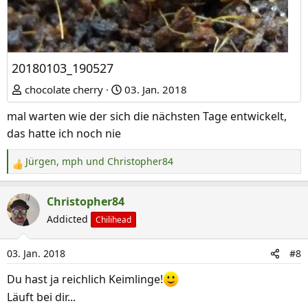
20180103_190527
chocolate cherry
03. Jan. 2018
mal warten wie der sich die nächsten Tage entwickelt,
das hatte ich noch nie
Jürgen
,
mph
und
Christopher84
R
e
a
Christopher84
k
Addicted
Chilihead
t
i
03. Jan. 2018
#8
o
n
Du hast ja reichlich Keimlinge!
e
Läuft bei dir...
n