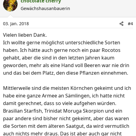
chocolate cherry
k
Gewächshausanbauerin
t
i
03. Jan. 2018
#4
o
n
Vielen lieben Dank.
e
Ich wollte gerne möglichst unterschiedliche Sorten
n
haben. Ich hätte auch gerne noch ein paar Rocotos
:
gehabt, aber die sind in den letzten Jahren kaum
geworden, mehr als eine Hand voll Beeren war nie drin
und das bei dem Platz, den diese Pflanzen einnehmen.
Mittlerweile sind die meisten Körnchen gekeimt und ich
habe eine ganze Armee an Sämlingen, ich hatte nicht
damit gerechnet, dass so viele aufgehen würden.
Brasilian Starfish, Trinidat Moruga Skorpion und ein
paar andere sind bisher nicht gekeimt, aber das waren
die Sorten mit dem älteren Saatgut, da wird vermutlich
auch nichts mehr draus. Das ist aber auch gar nicht