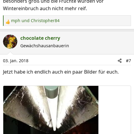
besonders groß und die Früchte wurden vor
Wintereinbruch auch nicht mehr reif.
mph
und
Christopher84
R
e
a
chocolate cherry
k
Gewächshausanbauerin
t
i
03. Jan. 2018
#7
o
n
Jetzt habe ich endlich auch ein paar Bilder für euch.
e
n
: