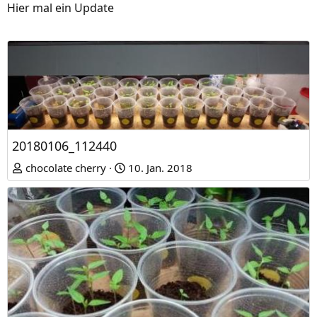
n
Hier mal ein Update
e
n
:
20180106_112440
chocolate cherry
10. Jan. 2018