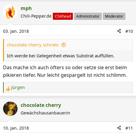
a
mph
k
Chili-Pepper.de
Chilihead
Administrator
Moderator
t
i
03. Jan. 2018
#10
o
n
chocolate cherry schrieb:
e
n
Ich werde bei Gelegenheit etwas Substrat auffüllen.
:
Das mache ich auch öfters so oder setze sie erst beim
pikieren tiefer. Nur leicht gespargelt ist nicht schlimm.
Jürgen
R
e
a
chocolate cherry
k
Gewächshausanbauerin
t
i
10. Jan. 2018
#11
o