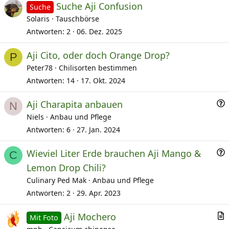
Suche Aji Confusion
Suche
Solaris
Tauschbörse
Antworten
2
06. Dez. 2025
Aji Cito, oder doch Orange Drop?
P
Peter78
Chilisorten bestimmen
Antworten
14
17. Okt. 2024
F
Aji Charapita anbauen
N
r
Niels
Anbau und Pflege
a
Antworten
6
27. Jan. 2024
F
Wieviel Liter Erde brauchen Aji Mango &
e
C
r
Lemon Drop Chili?
a
Culinary Ped Mak
Anbau und Pflege
Antworten
2
29. Apr. 2023
e
Aji Mochero
Mit Foto
r