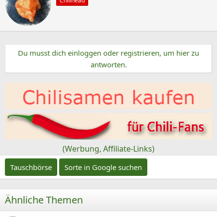
Chilihead
s
t
c
i
o
h
n
r
e
Du musst dich einloggen oder registrieren, um hier zu
i
n
antworten.
e
:
b
e
n
v
o
n
(Werbung, Affiliate-Links)
Tauschbörse
Sorte in Google suchen
Ähnliche Themen