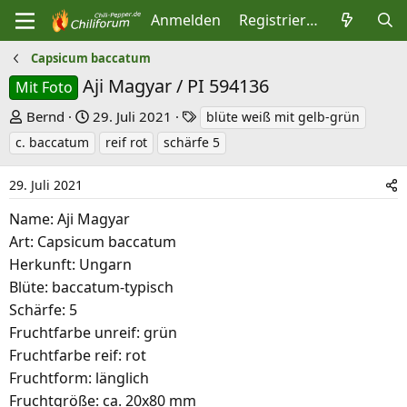
Anmelden
Registrieren
Capsicum baccatum
Aji Magyar / PI 594136
Mit Foto
E
E
S
Bernd
29. Juli 2021
blüte weiß mit gelb-grün
r
r
c
c. baccatum
reif rot
schärfe 5
s
s
h
t
t
l
29. Juli 2021
e
e
a
Name: Aji Magyar
l
l
g
Art: Capsicum baccatum
l
l
w
Herkunft: Ungarn
e
t
o
Blüte: baccatum-typisch
r
a
r
Schärfe: 5
m
t
Fruchtfarbe unreif: grün
e
Fruchtfarbe reif: rot
Fruchtform: länglich
Fruchtgröße: ca. 20x80 mm