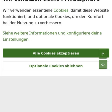
Capsicum baccatum
Wir verwenden essentielle
Cookies
, damit diese Website
funktioniert, und optionale Cookies, um den Komfort
bei der Nutzung zu verbessern.
Siehe weitere Informationen und konfiguriere deine
Einstellungen
Cookies
Alle Cookies akzeptieren
Obe
Kontakt
Nutzungsbedingungen
Datenschutz
Hilfe und Impressum
R
Unt
S
Optionale Cookies ablehnen
S
®
Community platform by XenForo
© 2010-2026 XenForo Ltd.