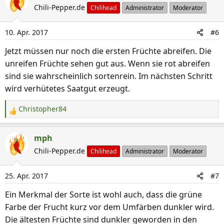
Chili-Pepper.de
Chilihead
Administrator
Moderator
10. Apr. 2017
#6
Jetzt müssen nur noch die ersten Früchte abreifen. Die
unreifen Früchte sehen gut aus. Wenn sie rot abreifen
sind sie wahrscheinlich sortenrein. Im nächsten Schritt
wird verhütetes Saatgut erzeugt.
Christopher84
R
e
a
mph
k
Chili-Pepper.de
Chilihead
Administrator
Moderator
t
i
25. Apr. 2017
#7
o
n
Ein Merkmal der Sorte ist wohl auch, dass die grüne
e
Farbe der Frucht kurz vor dem Umfärben dunkler wird.
n
Die ältesten Früchte sind dunkler geworden in den
: