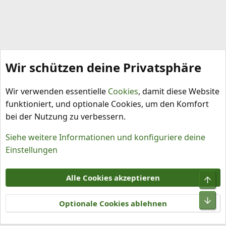
Wir schützen deine Privatsphäre
Projekte
Wir verwenden essentielle
Cookies
, damit diese Website
funktioniert, und optionale Cookies, um den Komfort
bei der Nutzung zu verbessern.
Siehe weitere Informationen und konfiguriere deine
Einstellungen
Cookies
Alle Cookies akzeptieren
Obe
Kontakt
Nutzungsbedingungen
Datenschutz
Hilfe und Impressum
R
Unt
S
Optionale Cookies ablehnen
S
®
Community platform by XenForo
© 2010-2026 XenForo Ltd.