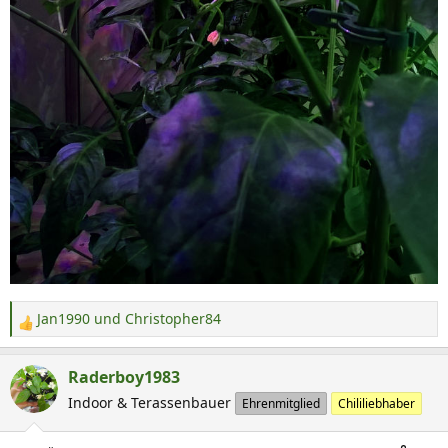
Jan1990
und
Christopher84
R
e
a
Raderboy1983
k
Indoor & Terassenbauer
Ehrenmitglied
Chililiebhaber
t
i