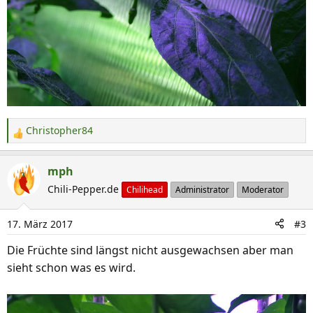
Christopher84
R
e
a
mph
k
Chili-Pepper.de
Chilihead
Administrator
Moderator
t
i
17. März 2017
#3
o
n
Die Früchte sind längst nicht ausgewachsen aber man
e
sieht schon was es wird.
n
: