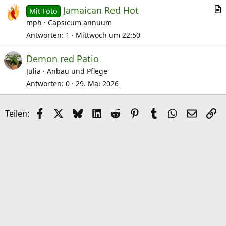
Jamaican Red Hot
k
Mit Foto
r
mph
Capsicum annuum
e
t
l
Antworten
1
Mittwoch um 22:50
i
Demon red Patio
k
Julia
Anbau und Pflege
e
l
Antworten
0
29. Mai 2026
Facebook
X (Twitter)
Bluesky
LinkedIn
Reddit
Pinterest
Tumblr
WhatsApp
E-Mail
Li
Teilen: