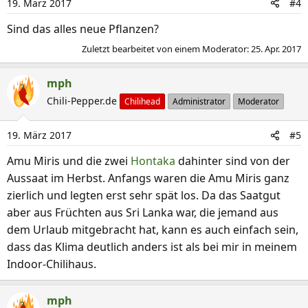
19. März 2017
#4
o
n
Sind das alles neue Pflanzen?
e
Zuletzt bearbeitet von einem Moderator:
25. Apr. 2017
n
:
mph
Chili-Pepper.de
Chilihead
Administrator
Moderator
19. März 2017
#5
Amu Miris und die zwei
Hontaka
dahinter sind von der
Aussaat im Herbst. Anfangs waren die Amu Miris ganz
zierlich und legten erst sehr spät los. Da das Saatgut
aber aus Früchten aus Sri Lanka war, die jemand aus
dem Urlaub mitgebracht hat, kann es auch einfach sein,
dass das Klima deutlich anders ist als bei mir in meinem
Indoor-Chilihaus.
mph