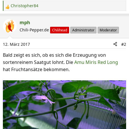
Christopher84
R
e
a
mph
k
Chili-Pepper.de
Chilihead
Administrator
Moderator
t
i
12. März 2017
#2
o
n
Bald zeigt es sich, ob es sich die Erzeugung von
e
sortenreinem Saatgut lohnt. Die
Amu Miris Red Long
n
hat Fruchtansätze bekommen.
: