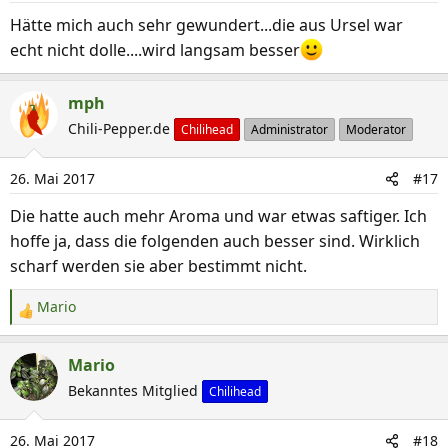
n
Hätte mich auch sehr gewundert...die aus Ursel war
e
echt nicht dolle....wird langsam besser
n
:
mph
Chili-Pepper.de
Chilihead
Administrator
Moderator
26. Mai 2017
#17
Die hatte auch mehr Aroma und war etwas saftiger. Ich
hoffe ja, dass die folgenden auch besser sind. Wirklich
scharf werden sie aber bestimmt nicht.
Mario
R
e
a
Mario
k
Bekanntes Mitglied
Chilihead
t
i
26. Mai 2017
#18