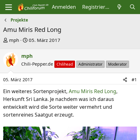
Anmelden
Registrieren
Projekte
Amu Miris Red Long
E
E
mph
05. März 2017
r
r
s
s
mph
t
t
Chili-Pepper.de
Chilihead
Administrator
Moderator
e
e
l
l
05. März 2017
#1
l
l
Ein weiteres Sortenprojekt,
Amu Miris Red Long
,
e
t
Herkunft Sri Lanka. Je nachdem was ich daraus
r
a
entwickelt wird die Sorte weiter vermehrt und
m
sortenreines Saatgut erzeugt.