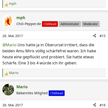
mph
:
R
e
a
mph
k
Chili-Pepper.de
Chilihead
Administrator
Moderator
t
i
26. Mai 2017
#15
o
n
@Mario
Uns hatte ja in Oberursel irritiert, dass die
e
beiden Amu Miris völlig schärfefrei waren. Ich habe
n
heute eine gepflückt und probiert. Sie hatte etwas
:
Schärfe. Eine 3 bis 4 würde ich ihr geben.
Mario
R
e
a
Mario
k
Bekanntes Mitglied
Chilihead
t
i
26. Mai 2017
#16
o