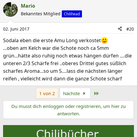
a
Mario
k
Bekanntes Mitglied
Chilihead
t
i
02. Juni 2017
#20
o
n
Sodala eben die erste Amu Long verkostet
e
...oben am Kelch war die Schote noch ca 5mm
n
grün...hätte also ruhig noch etwas hängen dürfen ....die
:
unteren 2/3 Schärfe frei ..oberes Drittel gutes süßlich
scharfes Aroma...so um 5....lass die nächsten länger
reifen , vielleicht wird dann die ganze Schote scharf
Letzte
1 von 2
Nächste
Du musst dich einloggen oder registrieren, um hier zu
antworten.