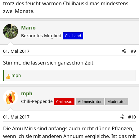
trotz des feucht-warmen Chilihausklimas mindestens
zwei Monate.
Mario
Bekanntes Mitglied
Chilihead
01. Mai 2017
#9
Stimmt, die lassen sich ganzschön Zeit
mph
R
e
a
mph
k
Chili-Pepper.de
Chilihead
Administrator
Moderator
t
i
01. Mai 2017
#10
o
n
Die Amu Miris sind anfangs auch recht dünne Pflanzen,
e
wenn ich sie mit anderen Annuum vergleiche. Ist das mit