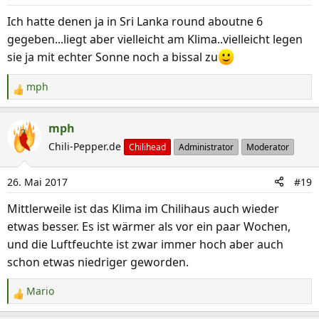
o
n
Ich hatte denen ja in Sri Lanka round aboutne 6
e
gegeben...liegt aber vielleicht am Klima..vielleicht legen
n
sie ja mit echter Sonne noch a bissal zu
:
mph
R
e
a
mph
k
Chili-Pepper.de
Chilihead
Administrator
Moderator
t
i
26. Mai 2017
#19
o
n
Mittlerweile ist das Klima im Chilihaus auch wieder
e
etwas besser. Es ist wärmer als vor ein paar Wochen,
n
und die Luftfeuchte ist zwar immer hoch aber auch
:
schon etwas niedriger geworden.
Mario
R
e