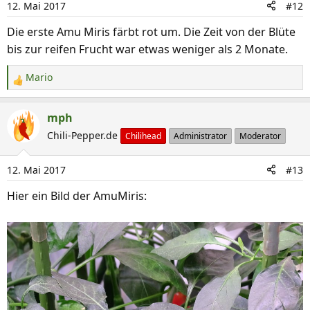
12. Mai 2017
#12
o
n
Die erste Amu Miris färbt rot um. Die Zeit von der Blüte
e
bis zur reifen Frucht war etwas weniger als 2 Monate.
n
:
Mario
R
e
a
mph
k
Chili-Pepper.de
Chilihead
Administrator
Moderator
t
i
12. Mai 2017
#13
o
n
Hier ein Bild der AmuMiris:
e
n
: