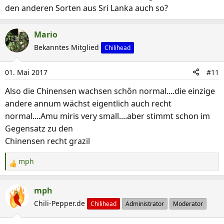
n
den anderen Sorten aus Sri Lanka auch so?
:
Mario
Bekanntes Mitglied
Chilihead
01. Mai 2017
#11
Also die Chinensen wachsen schôn normal....die einzige
andere annum wächst eigentlich auch recht
normal....Amu miris very small....aber stimmt schon im
Gegensatz zu den
Chinensen recht grazil
mph
R
e
a
mph
k
Chili-Pepper.de
Chilihead
Administrator
Moderator
t
i