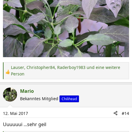
Lauser
,
Christopher84
,
Raderboy1983
und eine weitere
R
Person
e
a
Mario
k
Bekanntes Mitglied
Chilihead
t
i
o
12. Mai 2017
#14
n
Uuuuuui ...sehr geil
e
n