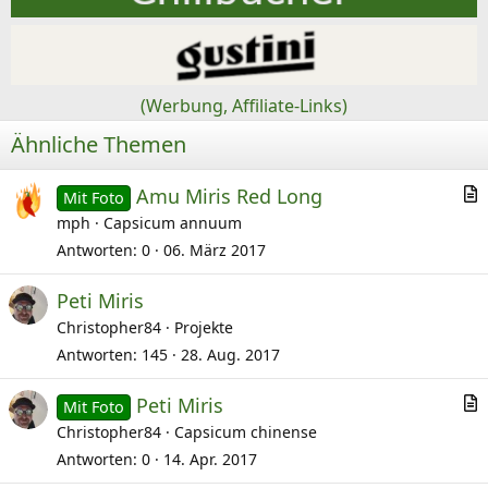
(Werbung, Affiliate-Links)
Ähnliche Themen
Amu Miris Red Long
Mit Foto
r
mph
Capsicum annuum
t
Antworten
0
06. März 2017
i
Peti Miris
k
Christopher84
Projekte
e
l
Antworten
145
28. Aug. 2017
Peti Miris
Mit Foto
r
Christopher84
Capsicum chinense
t
Antworten
0
14. Apr. 2017
i