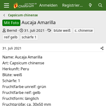
Anmelden
Registrieren
Capsicum chinense
Aucaja Amarilla
Mit Foto
E
E
S
Bernd
31. Juli 2021
blüte weiß
c. chinense
r
r
c
reif gelb
schärfe 1
s
s
h
t
t
l
31. Juli 2021
e
e
a
Name: Aucaja Amarilla
l
l
g
Art: Capsicum chinense
l
l
w
Herkunft: Peru
e
t
o
Blüte: weiß
r
a
r
Schärfe: 1
m
t
Fruchtfarbe unreif: grün
e
Fruchtfarbe reif: gelb
Fruchtform: länglich
Fruchtgröße: ca. 30x50 mm