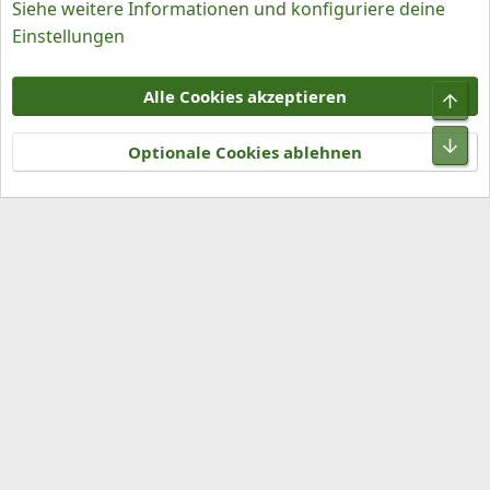
Siehe weitere Informationen und konfiguriere deine
Einstellungen
Cookies
Alle Cookies akzeptieren
Obe
Kontakt
Nutzungsbedingungen
Datenschutz
Hilfe und Impressum
R
Unt
S
Optionale Cookies ablehnen
S
®
Community platform by XenForo
© 2010-2026 XenForo Ltd.