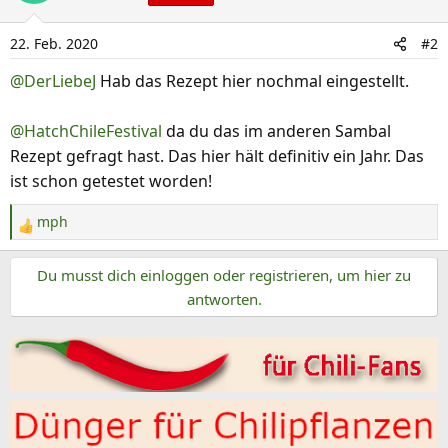
t
i
22. Feb. 2020
#2
o
n
@DerLiebeJ
Hab das Rezept hier nochmal eingestellt.
e
n
@HatchChileFestival
da du das im anderen Sambal
:
Rezept gefragt hast. Das hier hält definitiv ein Jahr. Das
ist schon getestet worden!
mph
R
e
Du musst dich einloggen oder registrieren, um hier zu
a
k
antworten.
t
i
o
n
e
n