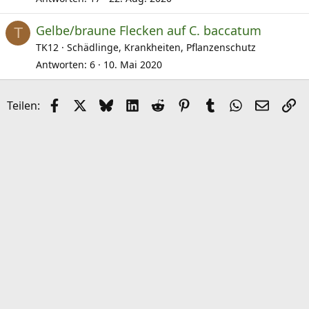
Gelbe/braune Flecken auf C. baccatum
T
TK12
Schädlinge, Krankheiten, Pflanzenschutz
Antworten
6
10. Mai 2020
Facebook
X (Twitter)
Bluesky
LinkedIn
Reddit
Pinterest
Tumblr
WhatsApp
E-Mail
Li
Teilen: