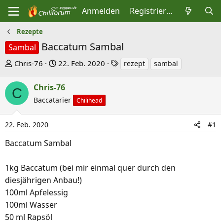
Anmelden
Registrieren
Rezepte
Baccatum Sambal
Sambal
E
E
S
Chris-76
22. Feb. 2020
rezept
sambal
r
r
c
s
s
h
Chris-76
C
t
t
l
Baccatarier
Chilihead
e
e
a
l
l
g
22. Feb. 2020
#1
l
l
w
Baccatum Sambal
e
t
o
r
a
r
1kg Baccatum (bei mir einmal quer durch den
m
t
diesjährigen Anbau!)
e
100ml Apfelessig
100ml Wasser
50 ml Rapsöl