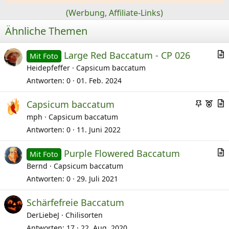
:
(Werbung, Affiliate-Links)
Ähnliche Themen
Large Red Baccatum - CP 026
Mit Foto
r
Heidepfeffer
Capsicum baccatum
t
Antworten
0
01. Feb. 2024
i
A
E
Capsicum baccatum
k
n
m
r
mph
Capsicum baccatum
e
g
p
t
l
Antworten
0
11. Juni 2022
e
f
i
Purple Flowered Baccatum
p
o
k
Mit Foto
r
Bernd
Capsicum baccatum
i
h
e
t
n
l
l
Antworten
0
29. Juli 2021
i
n
e
Schärfefreie Baccatum
k
t
n
DerLiebeJ
Chilisorten
e
l
Antworten
17
22. Aug. 2020