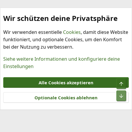
Wir schützen deine Privatsphäre
Rezepte
Wir verwenden essentielle
Cookies
, damit diese Website
funktioniert, und optionale Cookies, um den Komfort
bei der Nutzung zu verbessern.
Siehe weitere Informationen und konfiguriere deine
Einstellungen
Cookies
Alle Cookies akzeptieren
Obe
Kontakt
Nutzungsbedingungen
Datenschutz
Hilfe und Impressum
R
Unt
S
Optionale Cookies ablehnen
S
®
Community platform by XenForo
© 2010-2026 XenForo Ltd.