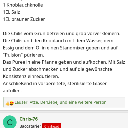
1 Knoblauchknolle
1EL Salz
1EL brauner Zucker
Die Chilis vom Grün befreien und grob vorverkleinern.
Die Chilis und den Knoblauch mit dem Wasser, dem
Essig und dem Öl in einen Standmixer geben und auf
"Pulsion" pürieren.
Das Püree in eine Pfanne geben und aufkochen. Mit Salz
und Zucker abschmecken und auf die gewünschte
Konsistenz einreduzieren.
Anschließend in vorbereitete, sterilisierte Gläser
abfüllen.
Lauser
,
Atze
,
DerLiebeJ
und eine weitere Person
R
e
a
Chris-76
C
k
Baccatarier
Chilihead