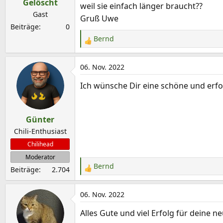
Gelöscht
n
weil sie einfach länger braucht??
e
Gast
Gruß Uwe
n
Beiträge
0
:
Bernd
R
e
a
06. Nov. 2022
k
Ich wünsche Dir eine schöne und erfo
t
i
o
Günter
n
e
Chili-Enthusiast
n
Chilihead
:
Moderator
Bernd
Beiträge
2.704
R
e
a
06. Nov. 2022
k
Alles Gute und viel Erfolg für deine n
t