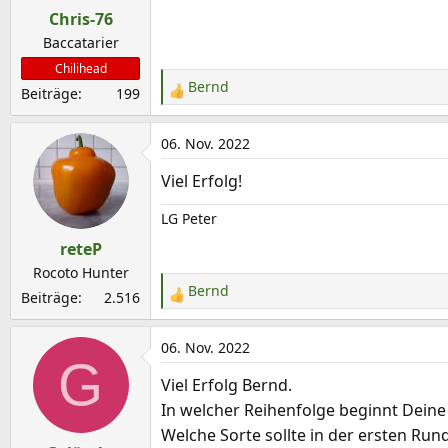
Chris-76
n
e
Baccatarier
n
Chilihead
:
Bernd
Beiträge
199
R
e
a
06. Nov. 2022
k
Viel Erfolg!
t
i
LG Peter
o
reteP
n
e
Rocoto Hunter
Bernd
n
Beiträge
2.516
R
:
e
a
06. Nov. 2022
G
k
Viel Erfolg Bernd.
t
In welcher Reihenfolge beginnt Deine
i
o
Welche Sorte sollte in der ersten Rund