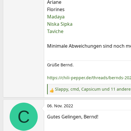
Ariane
Florines
Madaya
Niska Sipka
Taviche
Minimale Abweichungen sind noch mög
Grüße Bernd.
https://chili-pepper.de/threads/bernds-20
Slappy
,
cmd
,
Capsicum
und 11 andere
R
e
a
06. Nov. 2022
C
k
Gutes Gelingen, Bernd!
t
i
o