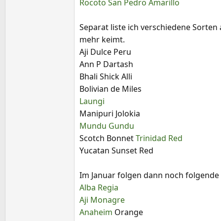
Rocoto San Pedro Amarillo
Separat liste ich verschiedene Sorte
mehr keimt.
Aji Dulce Peru
Ann P Dartash
Bhali Shick Alli
Bolivian de Miles
Laungi
Manipuri Jolokia
Mundu Gundu
Scotch Bonnet
Trinidad Red
Yucatan Sunset Red
Im Januar folgen dann noch folgend
Alba Regia
Aji Monagre
Anaheim
Orange