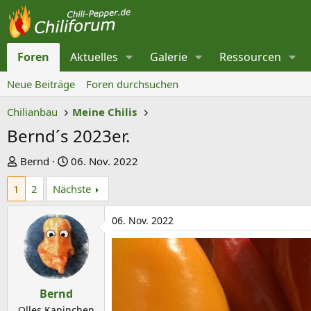
Foren
Aktuelles
Galerie
Ressourcen
Neue Beiträge
Foren durchsuchen
Chilianbau
Meine Chilis
Bernd´s 2023er.
E
E
Bernd
06. Nov. 2022
r
r
1
2
Nächste
s
s
t
t
06. Nov. 2022
e
e
l
l
l
l
e
t
Bernd
r
a
Olles Kaninchen
m