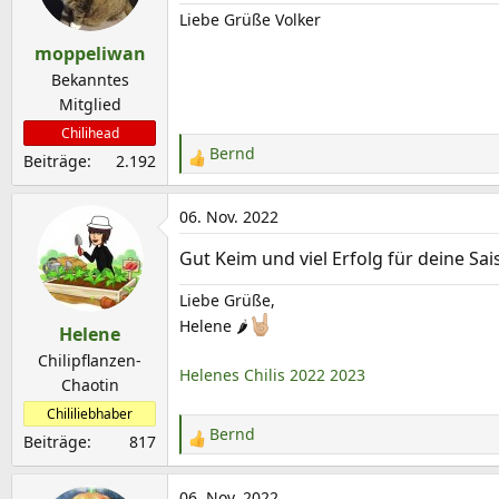
i
Liebe Grüße Volker
o
moppeliwan
n
e
Bekanntes
n
Mitglied
:
Chilihead
Bernd
Beiträge
2.192
R
e
a
06. Nov. 2022
k
Gut Keim und viel Erfolg für deine Sa
t
i
Liebe Grüße,
o
Helene 🌶
Helene
n
e
Chilipflanzen-
Helenes Chilis 2022
2023
n
Chaotin
:
Chililiebhaber
Bernd
Beiträge
817
R
e
a
06. Nov. 2022