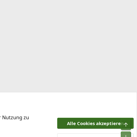
er Nutzung zu
Alle Cookies akzeptieren
Obe
tzungsbedingungen
Datenschutz
Hilfe und Impressum
R
Unt