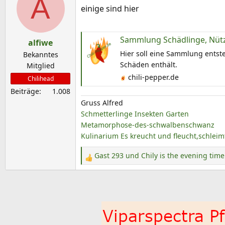
A
einige sind hier
Sammlung Schädlinge, Nütz
alfiwe
Hier soll eine Sammlung entste
Bekanntes
Schäden enthält.
Mitglied
chili-pepper.de
Chilihead
Beiträge
1.008
Gruss Alfred
Schmetterlinge
Insekten Garten
Metamorphose-des-schwalbenschwanz
Kulinarium
Es kreucht und fleucht,schleim
Gast 293
und
Chily is the evening time
R
e
a
k
t
i