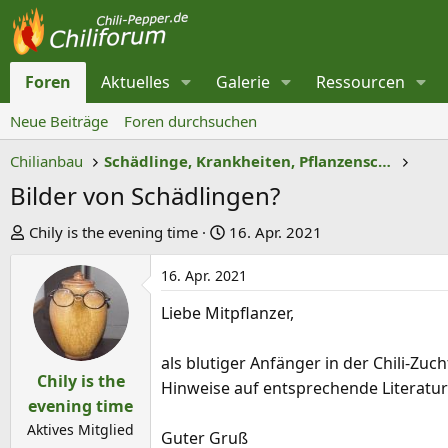
Foren
Aktuelles
Galerie
Ressourcen
Neue Beiträge
Foren durchsuchen
Chilianbau
Schädlinge, Krankheiten, Pflanzenschutz
Bilder von Schädlingen?
E
E
Chily is the evening time
16. Apr. 2021
r
r
16. Apr. 2021
s
s
t
t
Liebe Mitpflanzer,
e
e
l
l
als blutiger Anfänger in der Chili-Zu
l
l
Chily is the
Hinweise auf entsprechende Literat
e
t
evening time
r
a
Aktives Mitglied
Guter Gruß
m