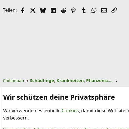
Facebook
X (Twitter)
Bluesky
LinkedIn
Reddit
Pinterest
Tumblr
WhatsApp
E-Mail
Link
Teilen:
Chilianbau
Schädlinge, Krankheiten, Pflanzenschutz
Wir schützen deine Privatsphäre
Wir verwenden essentielle
Cookies
, damit diese Website 
verbessern.
Cookies