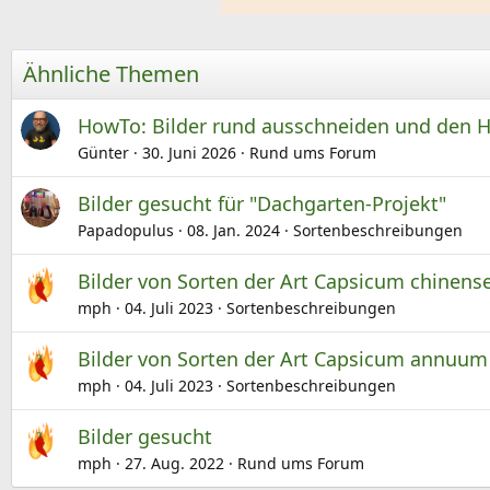
o
n
e
Ähnliche Themen
n
:
HowTo: Bilder rund ausschneiden und den 
Günter
30. Juni 2026
Rund ums Forum
Bilder gesucht für "Dachgarten-Projekt"
Papadopulus
08. Jan. 2024
Sortenbeschreibungen
Bilder von Sorten der Art Capsicum chinens
mph
04. Juli 2023
Sortenbeschreibungen
Bilder von Sorten der Art Capsicum annuum
mph
04. Juli 2023
Sortenbeschreibungen
Bilder gesucht
mph
27. Aug. 2022
Rund ums Forum