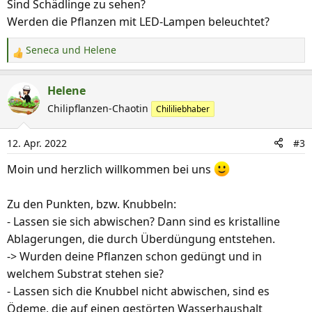
Sind Schädlinge zu sehen?
Werden die Pflanzen mit LED-Lampen beleuchtet?
Seneca
und
Helene
R
e
a
Helene
k
Chilipflanzen-Chaotin
Chililiebhaber
t
i
12. Apr. 2022
#3
o
n
Moin und herzlich willkommen bei uns
e
n
Zu den Punkten, bzw. Knubbeln:
:
- Lassen sie sich abwischen? Dann sind es kristalline
Ablagerungen, die durch Überdüngung entstehen.
-> Wurden deine Pflanzen schon gedüngt und in
welchem Substrat stehen sie?
- Lassen sich die Knubbel nicht abwischen, sind es
Ödeme, die auf einen gestörten Wasserhaushalt