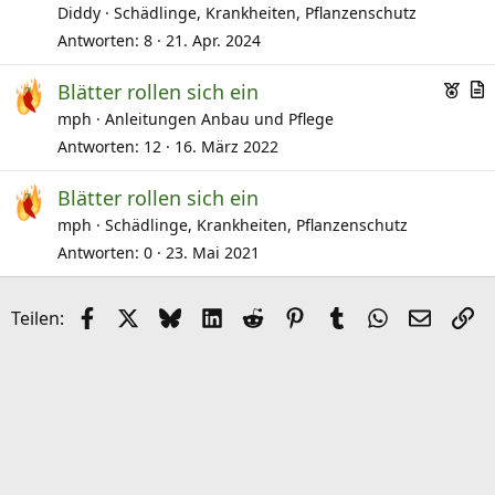
Diddy
Schädlinge, Krankheiten, Pflanzenschutz
Antworten
8
21. Apr. 2024
E
Blätter rollen sich ein
m
r
mph
Anleitungen Anbau und Pflege
p
t
Antworten
12
16. März 2022
f
i
Blätter rollen sich ein
o
k
mph
Schädlinge, Krankheiten, Pflanzenschutz
h
e
l
l
Antworten
0
23. Mai 2021
e
n
Facebook
X (Twitter)
Bluesky
LinkedIn
Reddit
Pinterest
Tumblr
WhatsApp
E-Mail
Li
Teilen: