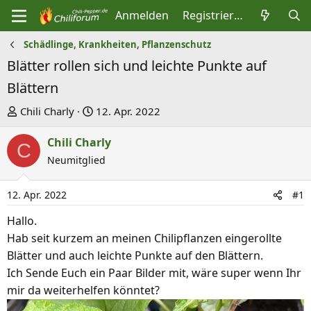
Anmelden
Registrieren
Schädlinge, Krankheiten, Pflanzenschutz
Blätter rollen sich und leichte Punkte auf
Blättern
E
E
Chili Charly
12. Apr. 2022
r
r
Chili Charly
s
s
C
t
Neumitglied
t
e
e
l
l
12. Apr. 2022
#1
l
l
Hallo.
e
t
Hab seit kurzem an meinen Chilipflanzen eingerollte
r
a
Blätter und auch leichte Punkte auf den Blättern.
m
Ich Sende Euch ein Paar Bilder mit, wäre super wenn Ihr
mir da weiterhelfen könntet?