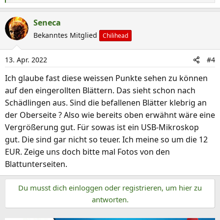
e
a
Seneca
k
Bekanntes Mitglied
Chilihead
t
i
13. Apr. 2022
#4
o
n
Ich glaube fast diese weissen Punkte sehen zu können
e
auf den eingerollten Blättern. Das sieht schon nach
n
Schädlingen aus. Sind die befallenen Blätter klebrig an
:
der Oberseite ? Also wie bereits oben erwähnt wäre eine
Vergrößerung gut. Für sowas ist ein USB-Mikroskop
gut. Die sind gar nicht so teuer. Ich meine so um die 12
EUR. Zeige uns doch bitte mal Fotos von den
Blattunterseiten.
Du musst dich einloggen oder registrieren, um hier zu
antworten.