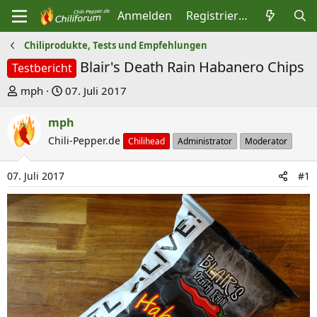
Anmelden
Registrieren
Chiliprodukte, Tests und Empfehlungen
Blair's Death Rain Habanero Chips
Testbericht
E
E
mph
07. Juli 2017
r
r
mph
s
s
t
Chili-Pepper.de
t
Chilihead
Administrator
Moderator
e
e
l
l
07. Juli 2017
#1
l
l
e
t
r
a
m