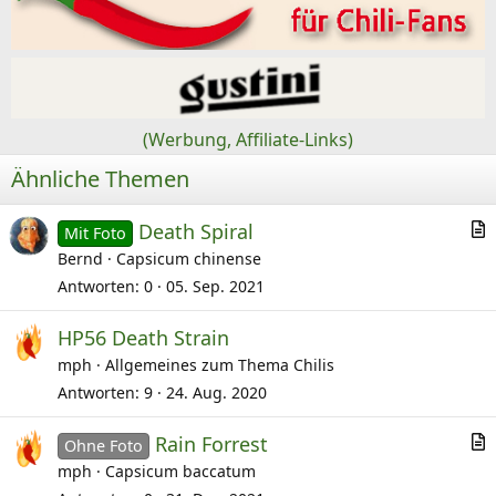
o
n
e
n
:
(Werbung, Affiliate-Links)
Ähnliche Themen
Death Spiral
Mit Foto
r
Bernd
Capsicum chinense
t
Antworten
0
05. Sep. 2021
i
HP56 Death Strain
k
mph
Allgemeines zum Thema Chilis
e
l
Antworten
9
24. Aug. 2020
Rain Forrest
Ohne Foto
r
mph
Capsicum baccatum