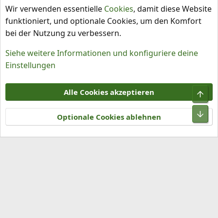
Chiliprodukte, Tests und Empfehlungen
Wir verwenden essentielle
Cookies
, damit diese Website
funktioniert, und optionale Cookies, um den Komfort
bei der Nutzung zu verbessern.
Siehe weitere Informationen und konfiguriere deine
Einstellungen
Cookies
Alle Cookies akzeptieren
Obe
Kontakt
Nutzungsbedingungen
Datenschutz
Hilfe und Impressum
R
Unt
S
Optionale Cookies ablehnen
S
®
Community platform by XenForo
© 2010-2026 XenForo Ltd.