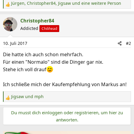
Jürgen
,
Christopher84
,
Jigsaw
und eine weitere Person
R
e
a
Christopher84
k
Addicted
Chilihead
t
i
10. Juli 2017
#2
o
n
Die hatte ich auch schon mehrfach.
e
Für einen "Normalo" sind die Dinger gar nix.
n
Stehe ich voll drauf
:
Ich schließe mich der Kaufempfehlung von Markus an!
Jigsaw
und
mph
R
e
Du musst dich einloggen oder registrieren, um hier zu
a
k
antworten.
t
i