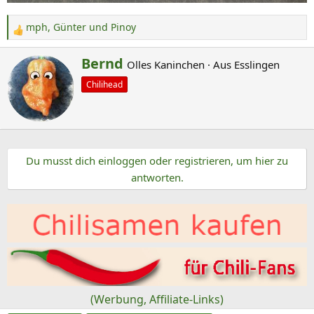
mph
,
Günter
und
Pinoy
R
e
G
Bernd
Olles Kaninchen
·
Aus
Esslingen
a
e
k
Chilihead
s
t
c
i
o
h
n
r
e
Du musst dich einloggen oder registrieren, um hier zu
i
n
antworten.
e
:
b
e
n
v
o
n
(Werbung, Affiliate-Links)