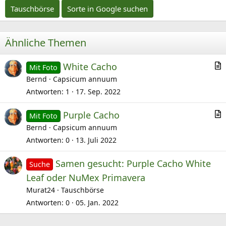
Tauschbörse
Sorte in Google suchen
Ähnliche Themen
White Cacho
Mit Foto
r
Bernd
Capsicum annuum
t
Antworten
1
17. Sep. 2022
i
Purple Cacho
k
Mit Foto
r
Bernd
Capsicum annuum
e
t
l
Antworten
0
13. Juli 2022
i
Samen gesucht: Purple Cacho White
k
Suche
e
Leaf oder NuMex Primavera
l
Murat24
Tauschbörse
Antworten
0
05. Jan. 2022