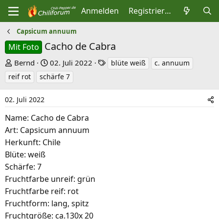
Anmelden
Registrieren
Capsicum annuum
Cacho de Cabra
Mit Foto
E
E
S
Bernd
02. Juli 2022
blüte weiß
c. annuum
r
r
c
reif rot
schärfe 7
s
s
h
t
t
l
02. Juli 2022
e
e
a
Name: Cacho de Cabra
l
l
g
Art: Capsicum annuum
l
l
w
Herkunft: Chile
e
t
o
Blüte: weiß
r
a
r
Schärfe: 7
m
t
Fruchtfarbe unreif: grün
e
Fruchtfarbe reif: rot
Fruchtform: lang, spitz
Fruchtgröße: ca.130x 20