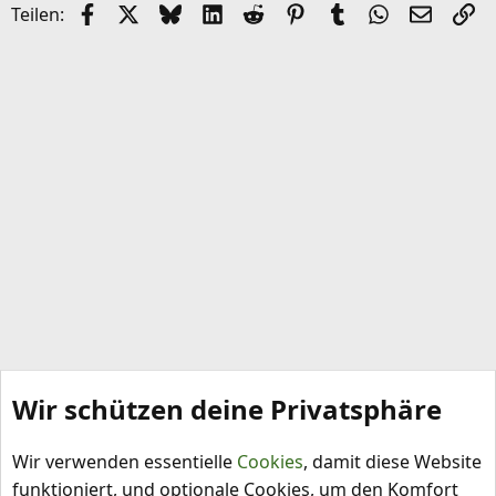
Facebook
X (Twitter)
Bluesky
LinkedIn
Reddit
Pinterest
Tumblr
WhatsApp
E-Mail
Li
Teilen:
Wir schützen deine Privatsphäre
Capsicum annuum
Wir verwenden essentielle
Cookies
, damit diese Website
funktioniert, und optionale Cookies, um den Komfort