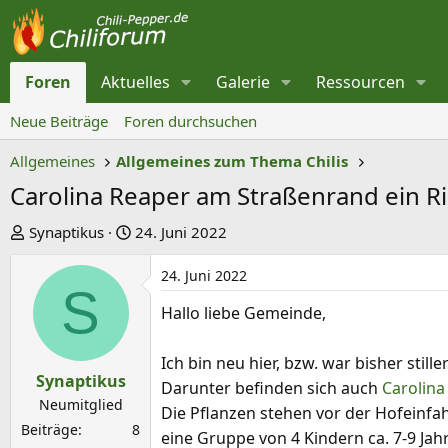
Foren
Aktuelles
Galerie
Ressourcen
Neue Beiträge
Foren durchsuchen
Allgemeines
Allgemeines zum Thema Chilis
Carolina Reaper am Straßenrand ein R
E
E
Synaptikus
24. Juni 2022
r
r
24. Juni 2022
s
s
S
t
t
Hallo liebe Gemeinde,
e
e
l
l
Ich bin neu hier, bzw. war bisher stil
l
l
Synaptikus
Darunter befinden sich auch
Carolina
e
t
Neumitglied
Die Pflanzen stehen vor der Hofeinf
r
a
Beiträge
8
eine Gruppe von 4 Kindern ca. 7-9 J
m