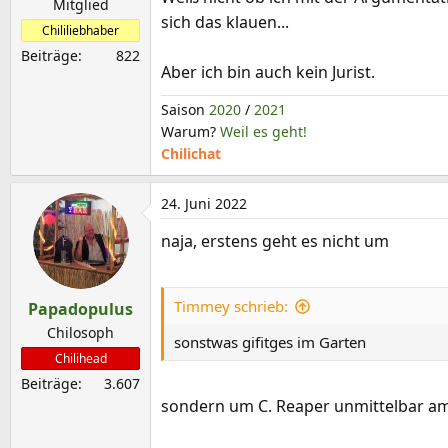
Mitglied
sich das klauen...
Chililiebhaber
Beiträge
822
Aber ich bin auch kein Jurist.
Saison
2020
/
2021
Warum?
Weil es geht!
Chilichat
24. Juni 2022
naja, erstens geht es nicht um
Timmey schrieb:
Papadopulus
Chilosoph
sonstwas gifitges im Garten
Chilihead
Beiträge
3.607
sondern um C. Reaper unmittelbar am