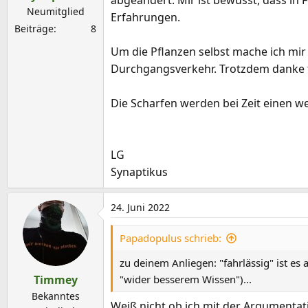
abgeändert. Mir ist bewusst, dass in
Neumitglied
Erfahrungen.
Beiträge
8
Um die Pflanzen selbst mache ich mir
Durchgangsverkehr. Trotzdem danke f
Die Scharfen werden bei Zeit einen 
LG
Synaptikus
24. Juni 2022
Papadopulus schrieb:
zu deinem Anliegen: "fahrlässig" ist es 
Timmey
"wider besserem Wissen")...
Bekanntes
Weiß nicht ob ich mit der Argumentat