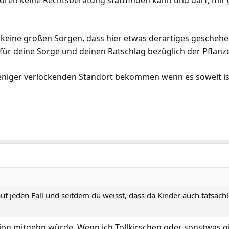
 Foren keine Rechtsberatung stattfinden kann und darf, mir
 keine großen Sorgen, dass hier etwas derartiges geschehen
ür deine Sorge und deinen Ratschlag bezüglich der Pflan
weniger verlockenden Standort bekommen wenn es soweit is
auf jeden Fall und seitdem du weisst, dass da Kinder auch tatsäch
ion mitgehn würde. Wenn ich Tollkirschen oder sonstwas g