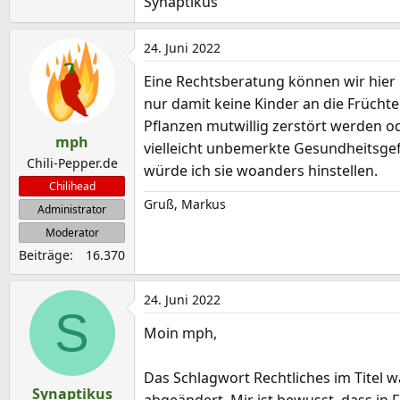
Synaptikus
24. Juni 2022
Eine Rechtsberatung können wir hier n
nur damit keine Kinder an die Früch
Pflanzen mutwillig zerstört werden ode
mph
vielleicht unbemerkte Gesundheitsgef
Chili-Pepper.de
würde ich sie woanders hinstellen.
Chilihead
Gruß, Markus
Administrator
Moderator
Beiträge
16.370
24. Juni 2022
S
Moin mph,
Das Schlagwort Rechtliches im Titel
Synaptikus