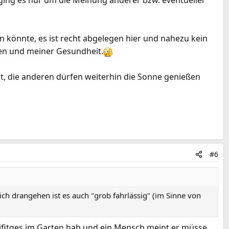
 ging es nur um die Meinung anderer bzw. eventueller
 könnte, es ist recht abgelegen hier und nahezu kein
zen und meiner Gesundheit.
t, die anderen dürfen weiterhin die Sonne genießen
#6
lich drangehen ist es auch "grob fahrlässig" (im Sinne von
ifitges im Garten hab und ein Mensch meint er müsse