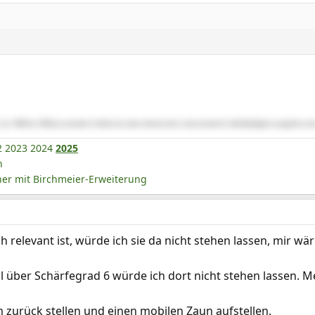
r von 1989 bis 1994 Jura studiert in Bochum), aber denke schon, das es böse für alle Beteiligten ausgehen wir
2
2023
2024
2025
n
r mit Birchmeier-Erweiterung
 relevant ist, würde ich sie da nicht stehen lassen, mir wä
l über Schärfegrad 6 würde ich dort nicht stehen lassen. M
2m zurück stellen und einen mobilen Zaun aufstellen.