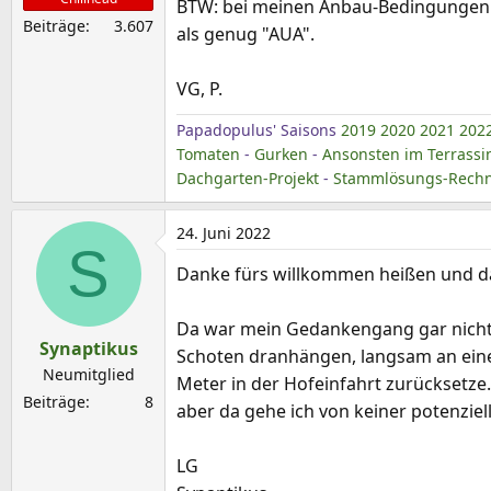
BTW: bei meinen Anbau-Bedingungen h
Beiträge
3.607
als genug "AUA".
VG, P.
Papadopulus' Saisons
2019
2020
2021
202
Tomaten
-
Gurken
-
Ansonsten im Terrassi
Dachgarten-Projekt
-
Stammlösungs-Rechne
24. Juni 2022
S
Danke fürs willkommen heißen und 
Da war mein Gedankengang gar nicht 
Synaptikus
Schoten dranhängen, langsam an einen
Neumitglied
Meter in der Hofeinfahrt zurücksetze
Beiträge
8
aber da gehe ich von keiner potenzie
LG