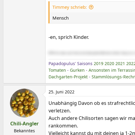
Timmey schrieb:
Mensch
-en, sprich Kinder.
BTW: bin zwar auch kein Jurist (also jedenfalls kein echter, hab ja nu
Papadopulus' Saisons
2019
2020
2021
202
Tomaten
-
Gurken
-
Ansonsten im Terrassi
Dachgarten-Projekt
-
Stammlösungs-Rechne
25. Juni 2022
Unabhängig Davon ob es strafrechtlich
verletzen.
Auch andere Chilisorten sagen wir ma
Chili-Angler
rankommen.
Bekanntes
Vielleicht kannst du mit deinen ja 1-