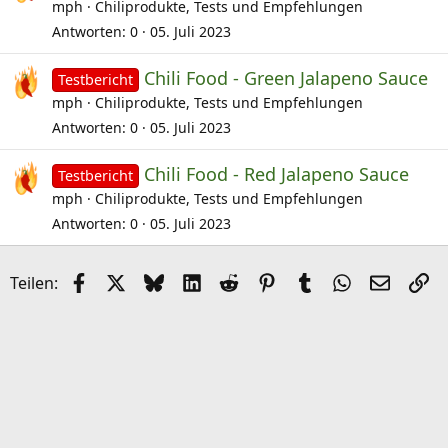
mph
Chiliprodukte, Tests und Empfehlungen
Antworten
0
05. Juli 2023
Chili Food - Green Jalapeno Sauce
Testbericht
mph
Chiliprodukte, Tests und Empfehlungen
Antworten
0
05. Juli 2023
Chili Food - Red Jalapeno Sauce
Testbericht
mph
Chiliprodukte, Tests und Empfehlungen
Antworten
0
05. Juli 2023
Facebook
X (Twitter)
Bluesky
LinkedIn
Reddit
Pinterest
Tumblr
WhatsApp
E-Mail
Li
Teilen: