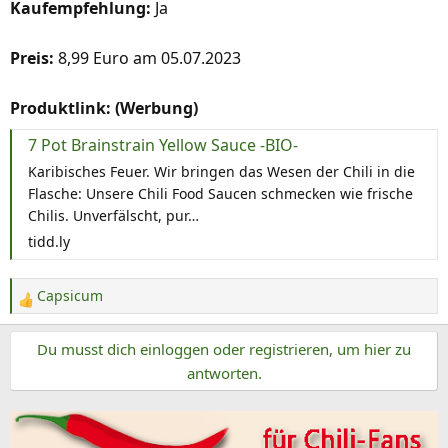
Kaufempfehlung:
Ja
Preis:
8,99 Euro am 05.07.2023
Produktlink: (Werbung)
7 Pot Brainstrain Yellow Sauce -BIO-
Karibisches Feuer. Wir bringen das Wesen der Chili in die
Flasche: Unsere Chili Food Saucen schmecken wie frische
Chilis. Unverfälscht, pur…
tidd.ly
Capsicum
R
e
Du musst dich einloggen oder registrieren, um hier zu
a
k
antworten.
t
i
o