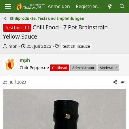
Anmelden
Registrieren
Chiliprodukte, Tests und Empfehlungen
Chili Food - 7 Pot Brainstrain
Testbericht
Yellow Sauce
E
E
S
mph
25. Juli 2023
test chilisauce
r
r
c
s
s
h
mph
t
t
l
Chili-Pepper.de
Chilihead
Administrator
Moderator
e
e
a
l
l
g
25. Juli 2023
#1
l
l
w
e
t
o
r
a
r
m
t
e