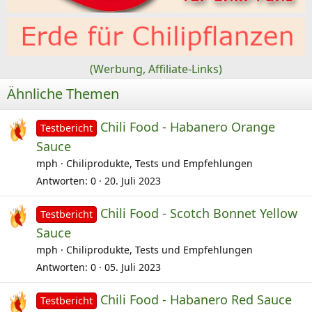
n
e
n
:
(Werbung, Affiliate-Links)
Ähnliche Themen
Chili Food - Habanero Orange
Testbericht
Sauce
mph
Chiliprodukte, Tests und Empfehlungen
Antworten
0
20. Juli 2023
Chili Food - Scotch Bonnet Yellow
Testbericht
Sauce
mph
Chiliprodukte, Tests und Empfehlungen
Antworten
0
05. Juli 2023
Chili Food - Habanero Red Sauce
Testbericht