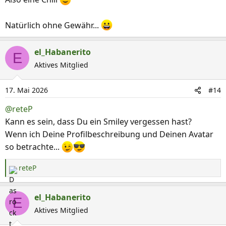
Natürlich ohne Gewähr...
el_Habanerito
E
Aktives Mitglied
17. Mai 2026
#14
@reteP
Kann es sein, dass Du ein Smiley vergessen hast?
Wenn ich Deine Profilbeschreibung und Deinen Avatar
so betrachte...
reteP
R
e
a
el_Habanerito
E
k
Aktives Mitglied
t