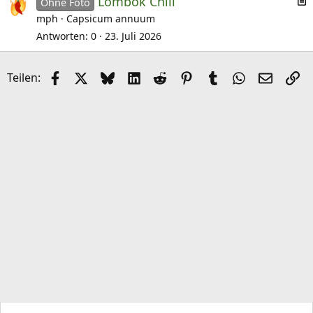
Lombok Chili
e
Ohne Foto
r
mph
Capsicum annuum
t
Antworten
0
23. Juli 2026
i
k
Facebook
X (Twitter)
Bluesky
LinkedIn
Reddit
Pinterest
Tumblr
WhatsApp
E-Mail
Li
Teilen:
e
l