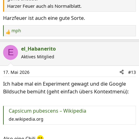
Harzer Feuer auch als Normalblatt.
Harzfeuer ist auch eine gute Sorte.
mph
R
e
a
el_Habanerito
E
k
Aktives Mitglied
t
i
17. Mai 2026
#13
o
n
Ich habe mal ein Experiment gewagt und die Google
e
Bildsuche bemüht (geht einfach übers Kontextmenü):
n
:
Capsicum pubescens – Wikipedia
de.wikipedia.org
Also eine Chili