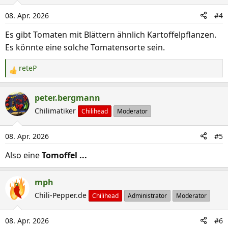
08. Apr. 2026
#4
Es gibt Tomaten mit Blättern ähnlich Kartoffelpflanzen.
Es könnte eine solche Tomatensorte sein.
reteP
R
e
a
peter.bergmann
k
Chilimatiker
Chilihead
Moderator
t
i
08. Apr. 2026
#5
o
n
Also eine
Tomoffel ...
e
n
mph
:
Chili-Pepper.de
Chilihead
Administrator
Moderator
08. Apr. 2026
#6