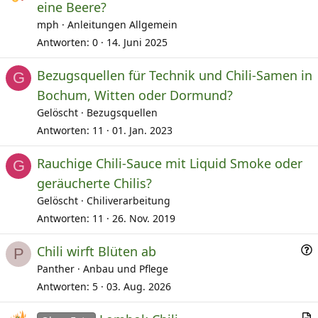
r
eine Beere?
t
mph
Anleitungen Allgemein
i
Antworten
0
14. Juni 2025
k
e
Bezugsquellen für Technik und Chili-Samen in
G
l
Bochum, Witten oder Dormund?
Gelöscht
Bezugsquellen
Antworten
11
01. Jan. 2023
Rauchige Chili-Sauce mit Liquid Smoke oder
G
geräucherte Chilis?
Gelöscht
Chiliverarbeitung
Antworten
11
26. Nov. 2019
F
Chili wirft Blüten ab
P
r
Panther
Anbau und Pflege
a
Antworten
5
03. Aug. 2026