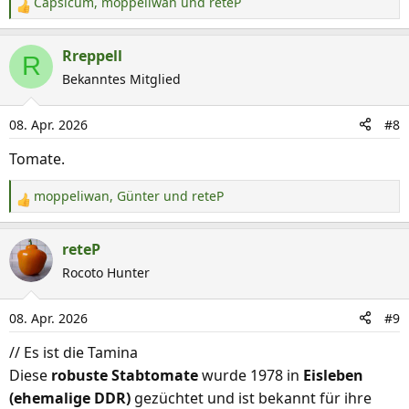
Capsicum
,
moppeliwan
und
reteP
R
e
a
Rreppell
R
k
Bekanntes Mitglied
t
i
08. Apr. 2026
#8
o
n
Tomate.
e
n
moppeliwan
,
Günter
und
reteP
R
:
e
a
reteP
k
Rocoto Hunter
t
i
08. Apr. 2026
#9
o
n
// Es ist die Tamina
e
Diese
robuste Stabtomate
wurde 1978 in
Eisleben
n
(ehemalige DDR)
gezüchtet und ist bekannt für ihre
: