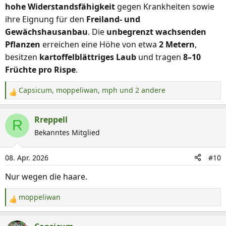
hohe Widerstandsfähigkeit
gegen Krankheiten sowie
ihre Eignung für den
Freiland- und
Gewächshausanbau
. Die
unbegrenzt wachsenden
Pflanzen
erreichen eine Höhe von etwa
2 Metern
,
besitzen
kartoffelblättriges Laub
und tragen
8–10
Früchte pro Rispe
.
Capsicum
,
moppeliwan
,
mph
und 2 andere
R
e
a
Rreppell
R
k
Bekanntes Mitglied
t
i
08. Apr. 2026
#10
o
n
Nur wegen die haare.
e
n
moppeliwan
R
:
e
a