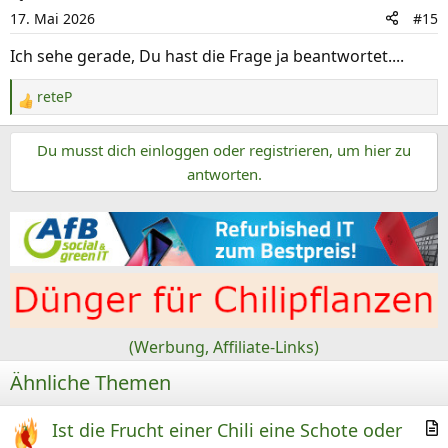
i
17. Mai 2026
#15
o
n
Ich sehe gerade, Du hast die Frage ja beantwortet....
e
n
reteP
R
:
e
Du musst dich einloggen oder registrieren, um hier zu
a
k
antworten.
t
i
o
n
e
n
:
(Werbung, Affiliate-Links)
Ähnliche Themen
Ist die Frucht einer Chili eine Schote oder