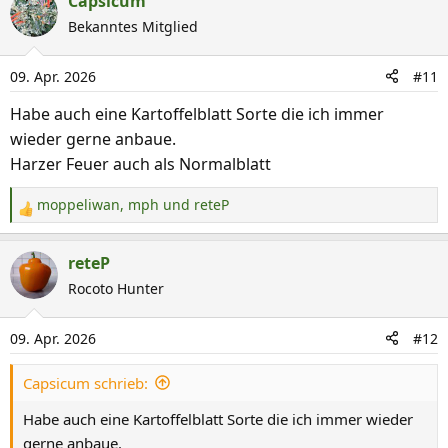
Capsicum
k
Bekanntes Mitglied
t
i
09. Apr. 2026
#11
o
n
Habe auch eine Kartoffelblatt Sorte die ich immer
e
wieder gerne anbaue.
n
Harzer Feuer auch als Normalblatt
:
moppeliwan
,
mph
und
reteP
R
e
a
reteP
k
Rocoto Hunter
t
i
09. Apr. 2026
#12
o
n
Capsicum schrieb:
e
n
Habe auch eine Kartoffelblatt Sorte die ich immer wieder
:
gerne anbaue.