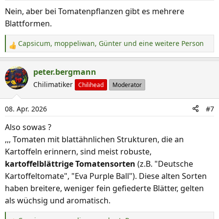
Nein, aber bei Tomatenpflanzen gibt es mehrere
Blattformen.
Capsicum
,
moppeliwan
,
Günter
und eine weitere Person
R
e
a
peter.bergmann
k
Chilimatiker
Chilihead
Moderator
t
i
08. Apr. 2026
#7
o
n
Also sowas ?
e
,,, Tomaten mit blattähnlichen Strukturen, die an
n
Kartoffeln erinnern, sind meist robuste,
:
kartoffelblättrige Tomatensorten
(z.B. "Deutsche
Kartoffeltomate", "Eva Purple Ball"). Diese alten Sorten
haben breitere, weniger fein gefiederte Blätter, gelten
als wüchsig und aromatisch.