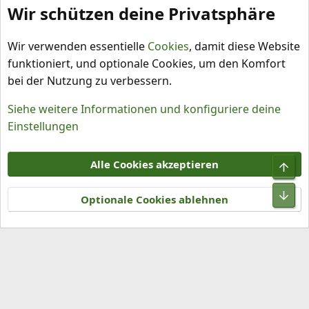
Wir schützen deine Privatsphäre
Chilisorten bestimmen
Wir verwenden essentielle
Cookies
, damit diese Website
funktioniert, und optionale Cookies, um den Komfort
bei der Nutzung zu verbessern.
Siehe weitere Informationen und konfiguriere deine
Einstellungen
Cookies
Alle Cookies akzeptieren
Obe
Kontakt
Nutzungsbedingungen
Datenschutz
Hilfe und Impressum
R
Unt
S
Optionale Cookies ablehnen
S
®
Community platform by XenForo
© 2010-2026 XenForo Ltd.