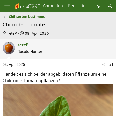
Anmelden
Registrieren
Chilisorten bestimmen
Chili oder Tomate
E
E
reteP
08. Apr. 2026
r
r
reteP
s
s
t
Rocoto Hunter
t
e
e
l
l
08. Apr. 2026
#1
l
l
Handelt es sich bei der abgebildeten Pflanze um eine
e
t
Chili- oder Tomatenpflanzen?
r
a
m