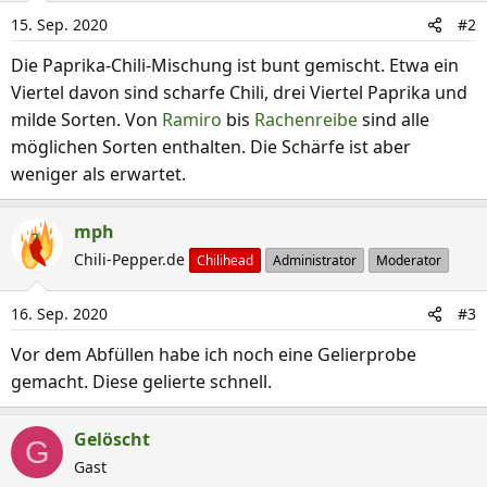
i
15. Sep. 2020
#2
o
n
Die Paprika-Chili-Mischung ist bunt gemischt. Etwa ein
e
Viertel davon sind scharfe Chili, drei Viertel Paprika und
n
milde Sorten. Von
Ramiro
bis
Rachenreibe
sind alle
:
möglichen Sorten enthalten. Die Schärfe ist aber
weniger als erwartet.
mph
Chili-Pepper.de
Chilihead
Administrator
Moderator
16. Sep. 2020
#3
Vor dem Abfüllen habe ich noch eine Gelierprobe
gemacht. Diese gelierte schnell.
Gelöscht
G
Gast