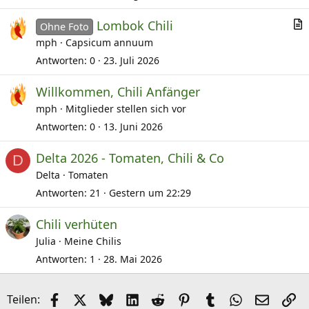
Lombok Chili
e
Ohne Foto
r
mph
Capsicum annuum
t
Antworten
0
23. Juli 2026
i
Willkommen, Chili Anfänger
k
mph
Mitglieder stellen sich vor
e
l
Antworten
0
13. Juni 2026
Delta 2026 - Tomaten, Chili & Co
D
Delta
Tomaten
Antworten
21
Gestern um 22:29
Chili verhüten
Julia
Meine Chilis
Antworten
1
28. Mai 2026
Facebook
X (Twitter)
Bluesky
LinkedIn
Reddit
Pinterest
Tumblr
WhatsApp
E-Mail
Li
Teilen: