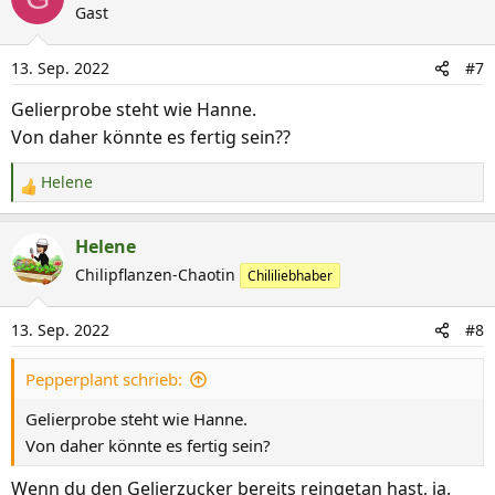
k
Gast
t
i
13. Sep. 2022
#7
o
n
Gelierprobe steht wie Hanne.
e
Von daher könnte es fertig sein??
n
:
Helene
R
e
a
Helene
k
Chilipflanzen-Chaotin
Chililiebhaber
t
i
13. Sep. 2022
#8
o
n
Pepperplant schrieb:
e
n
Gelierprobe steht wie Hanne.
:
Von daher könnte es fertig sein?
Wenn du den Gelierzucker bereits reingetan hast, ja.