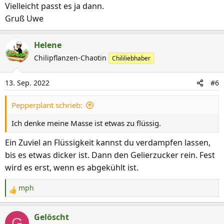
Vielleicht passt es ja dann.
Gruß Uwe
Helene
Chilipflanzen-Chaotin
Chililiebhaber
13. Sep. 2022
#6
Pepperplant schrieb:
Ich denke meine Masse ist etwas zu flüssig.
Ein Zuviel an Flüssigkeit kannst du verdampfen lassen,
bis es etwas dicker ist. Dann den Gelierzucker rein. Fest
wird es erst, wenn es abgekühlt ist.
mph
R
e
a
Gelöscht
G