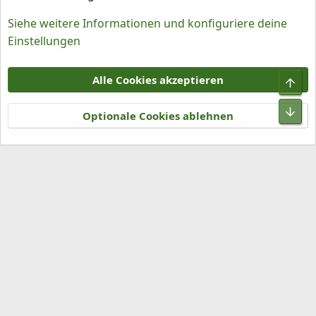
Siehe weitere Informationen und konfiguriere deine
Einstellungen
Cookies
Alle Cookies akzeptieren
Kontakt
Nutzungsbedingungen
Datenschutz
Hilfe und Impressum
R
S
Optionale Cookies ablehnen
S
®
Community platform by XenForo
© 2010-2026 XenForo Ltd.