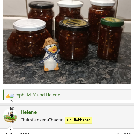
mph
,
M+Y
und
Helene
R
e
a
Helene
k
Chilipflanzen-Chaotin
Chililiebhaber
t
i