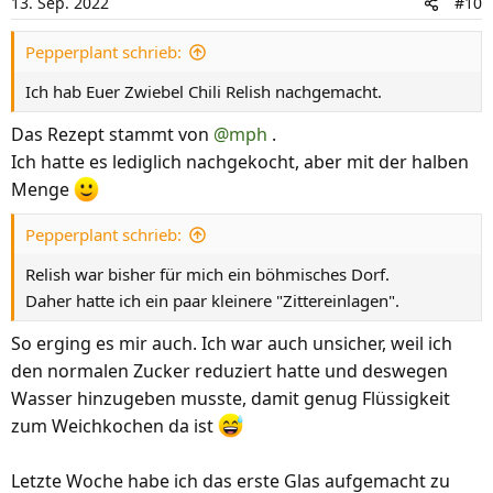
13. Sep. 2022
#10
o
n
Pepperplant schrieb:
e
n
Ich hab Euer Zwiebel Chili Relish nachgemacht.
:
Das Rezept stammt von
@mph
.
Ich hatte es lediglich nachgekocht, aber mit der halben
Menge
Pepperplant schrieb:
Relish war bisher für mich ein böhmisches Dorf.
Daher hatte ich ein paar kleinere "Zittereinlagen".
So erging es mir auch. Ich war auch unsicher, weil ich
den normalen Zucker reduziert hatte und deswegen
Wasser hinzugeben musste, damit genug Flüssigkeit
zum Weichkochen da ist
Letzte Woche habe ich das erste Glas aufgemacht zu