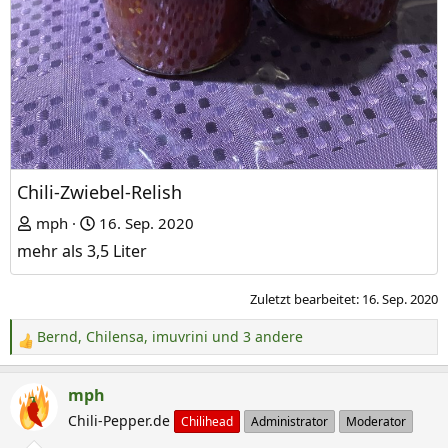
Chili-Zwiebel-Relish
mph
16. Sep. 2020
mehr als 3,5 Liter
Zuletzt bearbeitet:
16. Sep. 2020
Bernd
,
Chilensa
,
imuvrini
und 3 andere
R
e
a
mph
k
Chili-Pepper.de
Chilihead
Administrator
Moderator
t