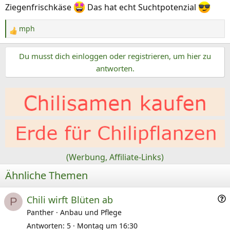
Ziegenfrischkäse
Das hat echt Suchtpotenzial
mph
R
e
Du musst dich einloggen oder registrieren, um hier zu
a
k
antworten.
t
i
o
n
e
n
:
(Werbung, Affiliate-Links)
Ähnliche Themen
F
Chili wirft Blüten ab
P
r
Panther
Anbau und Pflege
a
Antworten
5
Montag um 16:30