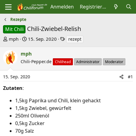
Anmelden
Registrieren
Rezepte
Chili-Zwiebel-Relish
Mit Chili
E
E
S
mph
15. Sep. 2020
rezept
r
r
c
s
s
h
mph
t
t
l
Chili-Pepper.de
Chilihead
Administrator
Moderator
e
e
a
l
l
g
15. Sep. 2020
#1
l
l
w
Zutaten
:
e
t
o
r
a
r
1,5kg Paprika und Chili, klein gehackt
m
t
1,5kg Zwiebel, gewürfelt
e
250ml Olivenöl
0,5kg Zucker
70g Salz