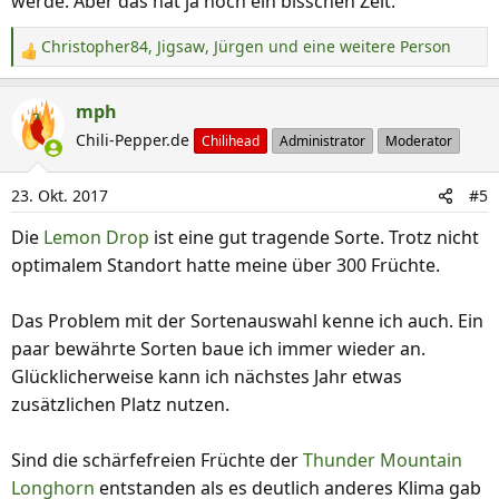
werde. Aber das hat ja noch ein bisschen Zeit.
Christopher84
,
Jigsaw
,
Jürgen
und eine weitere Person
R
e
a
mph
k
Chili-Pepper.de
Chilihead
Administrator
Moderator
t
i
23. Okt. 2017
#5
o
n
Die
Lemon Drop
ist eine gut tragende Sorte. Trotz nicht
e
optimalem Standort hatte meine über 300 Früchte.
n
:
Das Problem mit der Sortenauswahl kenne ich auch. Ein
paar bewährte Sorten baue ich immer wieder an.
Glücklicherweise kann ich nächstes Jahr etwas
zusätzlichen Platz nutzen.
Sind die schärfefreien Früchte der
Thunder Mountain
Longhorn
entstanden als es deutlich anderes Klima gab