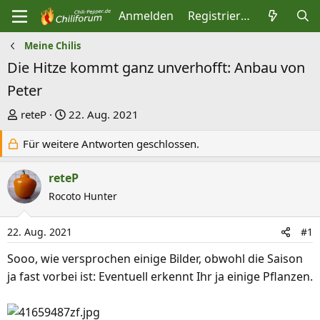
Anmelden
Registrieren
Meine Chilis
Die Hitze kommt ganz unverhofft: Anbau von
Peter
E
E
reteP
22. Aug. 2021
r
r
Für weitere Antworten geschlossen.
s
s
t
t
reteP
e
e
Rocoto Hunter
l
l
l
l
22. Aug. 2021
#1
e
t
r
a
Sooo, wie versprochen einige Bilder, obwohl die Saison
m
ja fast vorbei ist: Eventuell erkennt Ihr ja einige Pflanzen.