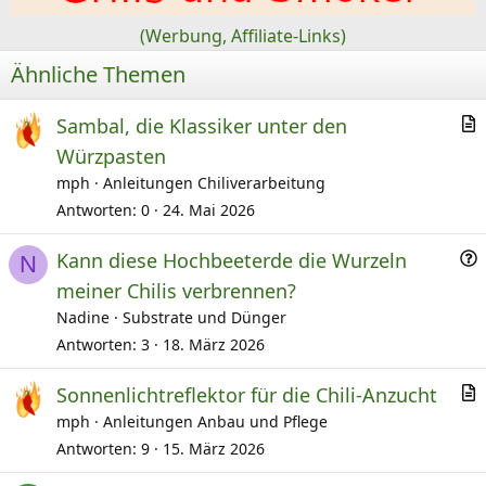
n
(Werbung, Affiliate-Links)
:
Ähnliche Themen
Sambal, die Klassiker unter den
r
Würzpasten
t
mph
Anleitungen Chiliverarbeitung
i
Antworten
0
24. Mai 2026
k
F
e
Kann diese Hochbeeterde die Wurzeln
N
r
l
meiner Chilis verbrennen?
a
Nadine
Substrate und Dünger
Antworten
3
18. März 2026
e
Sonnenlichtreflektor für die Chili-Anzucht
r
mph
Anleitungen Anbau und Pflege
t
Antworten
9
15. März 2026
i