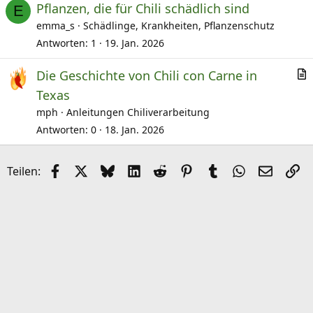
Pflanzen, die für Chili schädlich sind
k
E
emma_s
Schädlinge, Krankheiten, Pflanzenschutz
e
l
Antworten
1
19. Jan. 2026
Die Geschichte von Chili con Carne in
r
Texas
t
mph
Anleitungen Chiliverarbeitung
i
Antworten
0
18. Jan. 2026
k
e
Facebook
X (Twitter)
Bluesky
LinkedIn
Reddit
Pinterest
Tumblr
WhatsApp
E-Mail
Li
Teilen:
l