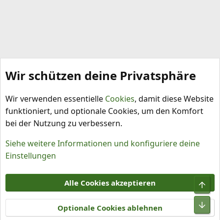
Wir schützen deine Privatsphäre
Meine Chilis
Wir verwenden essentielle
Cookies
, damit diese Website
funktioniert, und optionale Cookies, um den Komfort
bei der Nutzung zu verbessern.
Siehe weitere Informationen und konfiguriere deine
Einstellungen
Cookies
Alle Cookies akzeptieren
Obe
Kontakt
Nutzungsbedingungen
Datenschutz
Hilfe und Impressum
R
Unt
S
Optionale Cookies ablehnen
S
®
Community platform by XenForo
© 2010-2026 XenForo Ltd.