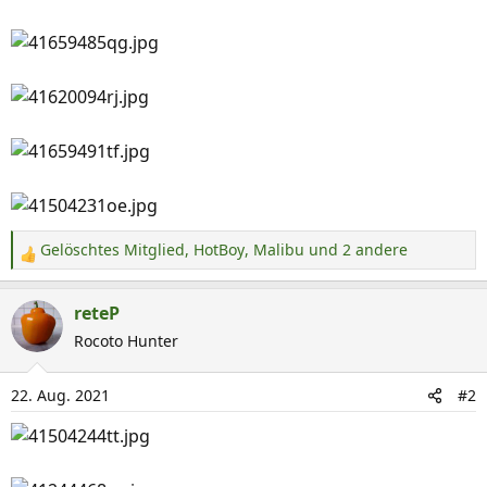
Gelöschtes Mitglied
,
HotBoy
,
Malibu
und 2 andere
R
e
a
reteP
k
Rocoto Hunter
t
i
22. Aug. 2021
#2
o
n
e
n