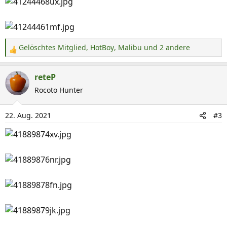
:
Gelöschtes Mitglied
,
HotBoy
,
Malibu
und 2 andere
R
e
a
reteP
k
Rocoto Hunter
t
i
22. Aug. 2021
#3
o
n
e
n
: