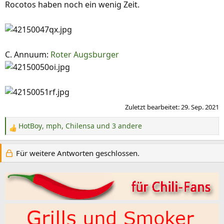
Rocotos haben noch ein wenig Zeit.
C. Annuum:
Roter Augsburger
Zuletzt bearbeitet:
29. Sep. 2021
HotBoy
,
mph
,
Chilensa
und 3 andere
R
e
a
Für weitere Antworten geschlossen.
k
t
i
o
n
e