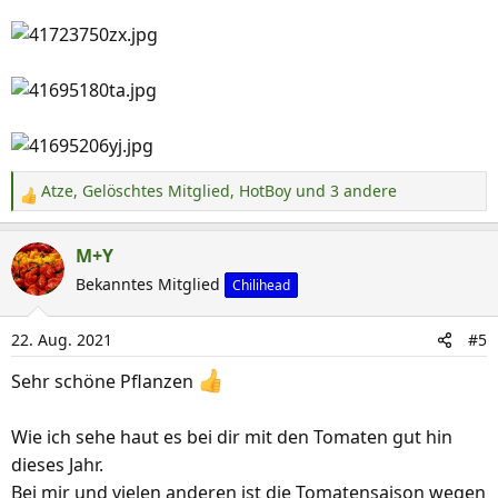
Atze
,
Gelöschtes Mitglied
,
HotBoy
und 3 andere
R
e
a
M+Y
k
Bekanntes Mitglied
Chilihead
t
i
22. Aug. 2021
#5
o
n
Sehr schöne Pflanzen
e
n
Wie ich sehe haut es bei dir mit den Tomaten gut hin
:
dieses Jahr.
Bei mir und vielen anderen ist die Tomatensaison wegen