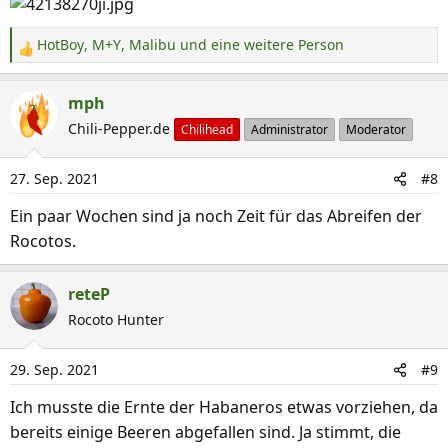
HotBoy
,
M+Y
,
Malibu
und eine weitere Person
R
e
a
mph
k
Chili-Pepper.de
Chilihead
Administrator
Moderator
t
i
27. Sep. 2021
#8
o
n
Ein paar Wochen sind ja noch Zeit für das Abreifen der
e
Rocotos.
n
:
reteP
Rocoto Hunter
29. Sep. 2021
#9
Ich musste die Ernte der Habaneros etwas vorziehen, da
bereits einige Beeren abgefallen sind. Ja stimmt, die