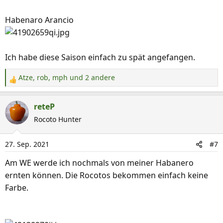
Habenaro Arancio
Ich habe diese Saison einfach zu spät angefangen.
Atze
,
rob
,
mph
und 2 andere
R
e
a
reteP
k
Rocoto Hunter
t
i
27. Sep. 2021
#7
o
n
Am WE werde ich nochmals von meiner Habanero
e
ernten können. Die Rocotos bekommen einfach keine
n
Farbe.
: