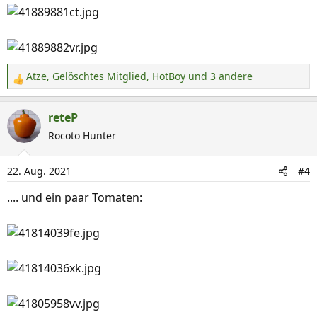
Atze
,
Gelöschtes Mitglied
,
HotBoy
und 3 andere
R
e
a
reteP
k
Rocoto Hunter
t
i
22. Aug. 2021
#4
o
n
.... und ein paar Tomaten:
e
n
: