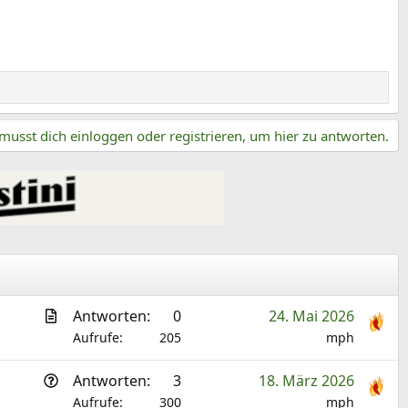
musst dich einloggen oder registrieren, um hier zu antworten.
A
Antworten
0
24. Mai 2026
r
Aufrufe
205
mph
t
F
Antworten
3
18. März 2026
i
r
Aufrufe
300
mph
k