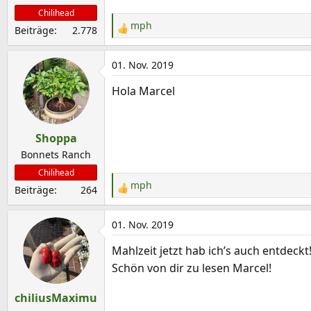
n
Chilihead
:
mph
Beiträge
2.778
R
e
a
01. Nov. 2019
k
Hola Marcel
t
i
o
Shoppa
n
e
Bonnets Ranch
n
Chilihead
:
mph
Beiträge
264
R
e
a
01. Nov. 2019
k
Mahlzeit jetzt hab ich’s auch entdeckt
t
Schön von dir zu lesen Marcel!
i
o
chiliusMaximu
n