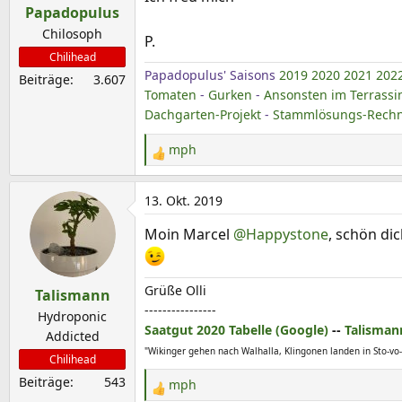
Papadopulus
n
e
Chilosoph
P.
n
Chilihead
:
Papadopulus' Saisons
2019
2020
2021
202
Beiträge
3.607
Tomaten
-
Gurken
-
Ansonsten im Terrassi
Dachgarten-Projekt
-
Stammlösungs-Rechne
mph
R
e
a
13. Okt. 2019
k
Moin Marcel
@Happystone
, schön di
t
i
o
Grüße Olli
Talismann
n
----------------
e
Hydroponic
Saatgut 2020 Tabelle (Google)
--
Talisman
n
Addicted
"Wikinger gehen nach Walhalla, Klingonen landen in Sto-vo-
:
Chilihead
Beiträge
543
mph
R