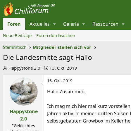
Foren
Aktuelles
Galerie
Ressourcen
Neue Beiträge
Foren durchsuchen
Stammtisch
Mitglieder stellen sich vor
Die Landesmitte sagt Hallo
E
E
Happystone 2.0
13. Okt. 2019
r
r
13. Okt. 2019
s
s
t
t
Hallo Zusammen,
e
e
l
l
Ich mag mich hier mal kurz vorstellen
l
l
Happystone
Jahren aktiv. In meiner dritten Saison
e
t
2.0
selbstgebauten Growbox im Keller h
r
a
"Gelöschtes
m