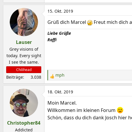
e
a
15. Okt. 2019
k
Grüß dich Marcel
Freut mich dich 
t
i
Liebe Grüße
o
Raffi
Lauser
n
e
Grey visions of
n
today. Every sight
:
I see the same.
Chilihead
mph
Beiträge
3.038
R
e
a
18. Okt. 2019
k
Moin Marcel.
t
Willkommen im kleinen Forum
i
o
Schön, dass du dich dank Josch hier he
Christopher84
n
e
Addicted