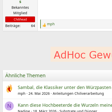
e
s
n
Bekanntes
:
Mitglied
Chilihead
mph
Beiträge
64
R
e
a
k
t
i
o
n
e
Ähnliche Themen
n
:
Sambal, die Klassiker unter den Würzpasten
mph
24. Mai 2026
Anleitungen Chiliverarbeitung
Kann diese Hochbeeterde die Wurzeln meine
N
Nadine
18. März 2026
Substrate und Dünger