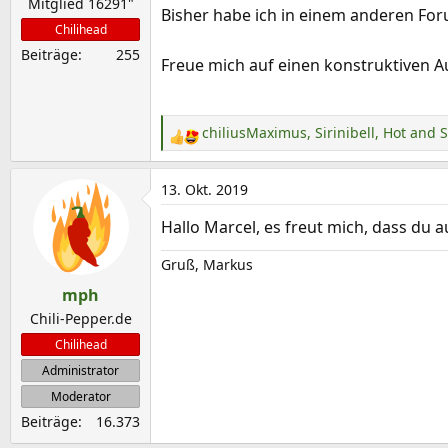
Mitglied 16291"
Bisher habe ich in einem anderen Fo
Chilihead
Beiträge
255
Freue mich auf einen konstruktiven A
chiliusMaximus
,
Sirinibell
,
Hot and S
R
e
a
13. Okt. 2019
k
Hallo Marcel, es freut mich, dass du
t
i
Gruß, Markus
o
mph
n
e
Chili-Pepper.de
n
Chilihead
:
Administrator
Moderator
Beiträge
16.373