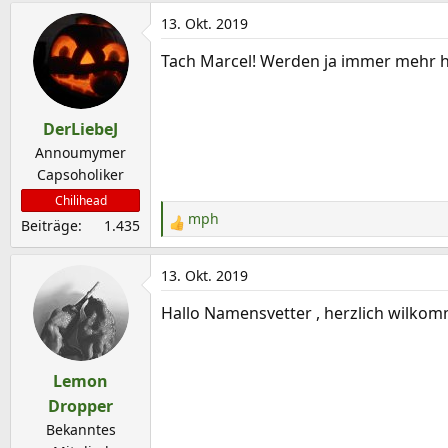
13. Okt. 2019
Tach Marcel! Werden ja immer mehr h
DerLiebeJ
Annoumymer
Capsoholiker
Chilihead
mph
Beiträge
1.435
R
e
a
13. Okt. 2019
k
Hallo Namensvetter , herzlich wilko
t
i
o
Lemon
n
e
Dropper
n
Bekanntes
: