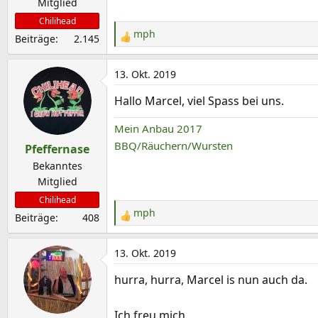
Mitglied
Chilihead
mph
Beiträge
2.145
R
e
a
13. Okt. 2019
k
Hallo Marcel, viel Spass bei uns.
t
i
Mein Anbau 2017
o
BBQ/Räuchern/Wursten
Pfeffernase
n
e
Bekanntes
n
Mitglied
:
Chilihead
mph
Beiträge
408
R
e
a
13. Okt. 2019
k
hurra, hurra, Marcel is nun auch da.
t
i
o
Ich freu mich