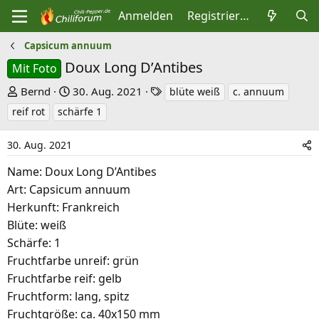
Anmelden
Registrieren
Capsicum annuum
Doux Long D’Antibes
Mit Foto
E
E
S
Bernd
30. Aug. 2021
blüte weiß
c. annuum
r
r
c
reif rot
schärfe 1
s
s
h
t
t
l
30. Aug. 2021
e
e
a
Name: Doux Long D’Antibes
l
l
g
Art: Capsicum annuum
l
l
w
Herkunft: Frankreich
e
t
o
Blüte: weiß
r
a
r
Schärfe: 1
m
t
Fruchtfarbe unreif: grün
e
Fruchtfarbe reif: gelb
Fruchtform: lang, spitz
Fruchtgröße: ca. 40x150 mm