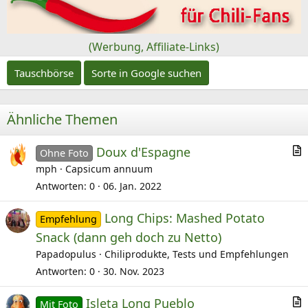
o
n
(Werbung, Affiliate-Links)
Tauschbörse
Sorte in Google suchen
Ähnliche Themen
Doux d'Espagne
Ohne Foto
r
mph
Capsicum annuum
t
Antworten
0
06. Jan. 2022
i
Long Chips: Mashed Potato
k
Empfehlung
e
Snack (dann geh doch zu Netto)
l
Papadopulus
Chiliprodukte, Tests und Empfehlungen
Antworten
0
30. Nov. 2023
Isleta Long Pueblo
Mit Foto