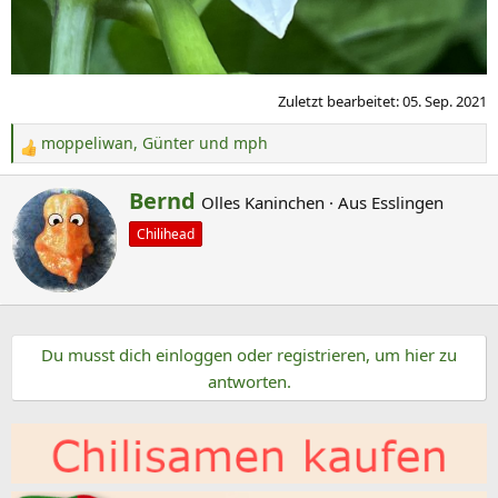
Zuletzt bearbeitet:
05. Sep. 2021
moppeliwan
,
Günter
und
mph
R
e
G
Bernd
Olles Kaninchen
·
Aus
Esslingen
a
e
k
Chilihead
s
t
c
i
o
h
n
r
e
Du musst dich einloggen oder registrieren, um hier zu
i
n
antworten.
e
:
b
e
n
v