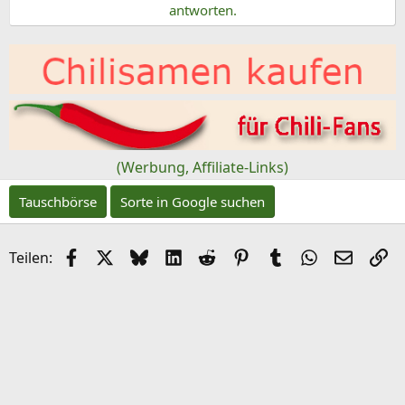
antworten.
o
n
(Werbung, Affiliate-Links)
Tauschbörse
Sorte in Google suchen
Facebook
X (Twitter)
Bluesky
LinkedIn
Reddit
Pinterest
Tumblr
WhatsApp
E-Mail
Li
Teilen: