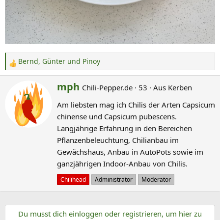
Bernd
,
Günter
und
Pinoy
R
e
G
mph
Chili-Pepper.de
·
53
·
Aus
Kerben
a
e
k
Am liebsten mag ich Chilis der Arten Capsicum
s
t
chinense und Capsicum pubescens.
c
i
Langjährige Erfahrung in den Bereichen
o
h
Pflanzenbeleuchtung, Chilianbau im
n
r
Gewächshaus, Anbau in AutoPots sowie im
e
i
n
ganzjährigen Indoor-Anbau von Chilis.
e
:
b
Chilihead
Administrator
Moderator
e
n
Du musst dich einloggen oder registrieren, um hier zu
v