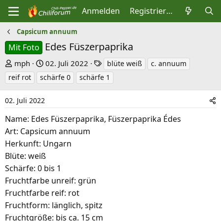
Anmelden
Registrieren
Capsicum annuum
Edes Füszerpaprika
Mit Foto
E
E
S
mph
02. Juli 2022
blüte weiß
c. annuum
r
r
c
reif rot
schärfe 0
schärfe 1
s
s
h
t
t
l
02. Juli 2022
e
e
a
Name: Edes Füszerpaprika, Füszerpaprika Édes
l
l
g
Art: Capsicum annuum
l
l
w
Herkunft: Ungarn
e
t
o
Blüte: weiß
r
a
r
Schärfe: 0 bis 1
m
t
Fruchtfarbe unreif: grün
e
Fruchtfarbe reif: rot
Fruchtform: länglich, spitz
Fruchtgröße: bis ca. 15 cm