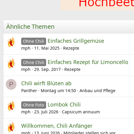
Ähnliche Themen
Einfaches Grillgemüse
Ohne Chili
mph
11. Mai 2025
Rezepte
Einfaches Rezept für Limoncello
Ohne Chili
mph
29. Sep. 2017
Rezepte
Chili wirft Blüten ab
P
Panther
Montag um 14:50
Anbau und Pflege
Lombok Chili
Ohne Foto
mph
23. Juli 2026
Capsicum annuum
Willkommen, Chili Anfänger
mph
13. Juni 2026
Mitglieder stellen sich vor