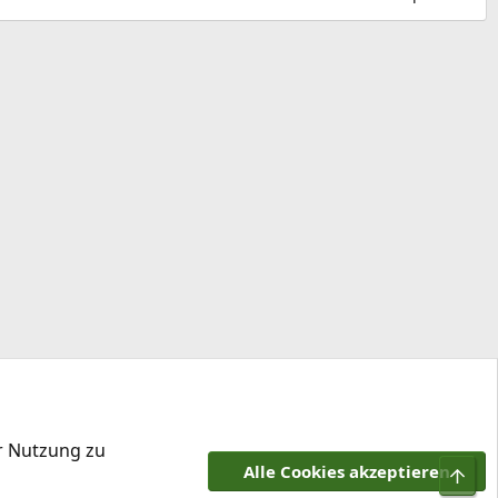
e
l
er Nutzung zu
Alle Cookies akzeptieren
Obe