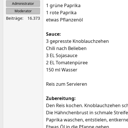
Administrator
1 grüne Paprika
e
Moderator
1 rote Paprika
Beiträge
16.373
etwas Pflanzenöl
Sauce:
3 gepresste Knoblauchzehen
Chili nach Belieben
3 EL Sojasauce
2 EL Tomatenpüree
150 ml Wasser
Reis zum Servieren
Zubereitung:
Den Reis kochen. Knoblauchzehen sch
Die Hähnchenbrust in schmale Streife
Paprika waschen, entstielen, entkernen
Etwas Öl in die Pfanne geben.