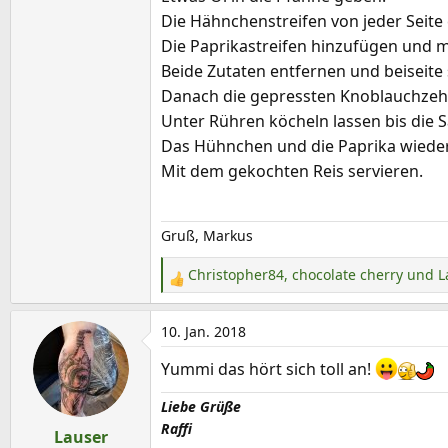
Die Hähnchenstreifen von jeder Seite 
Die Paprikastreifen hinzufügen und m
Beide Zutaten entfernen und beiseite 
Danach die gepressten Knoblauchzehen
Unter Rühren köcheln lassen bis die S
Das Hühnchen und die Paprika wieder
Mit dem gekochten Reis servieren.
Gruß, Markus
Christopher84
,
chocolate cherry
und
L
R
e
a
10. Jan. 2018
k
Yummi das hört sich toll an!
t
i
Liebe Grüße
o
Raffi
Lauser
n