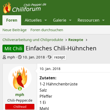
Foren
Aktuelles
Galerie
Ressourcen
Neue Beiträge
Foren durchsuchen
Chiliverarbeitung und Chiliprodukte
Rezepte
Einfaches Chili-Hühnchen
Mit Chili
E
E
S
mph
10. Jan. 2018
rezept
r
r
c
s
s
h
10. Jan. 2018
t
t
l
Zutaten:
e
e
a
1-2 Hähnchenbrüste
l
l
g
Salz
l
l
w
mph
Pfeffer
e
t
o
Chili-Pepper.de
1 Ei
r
a
r
Chilihead
Mehl
m
t