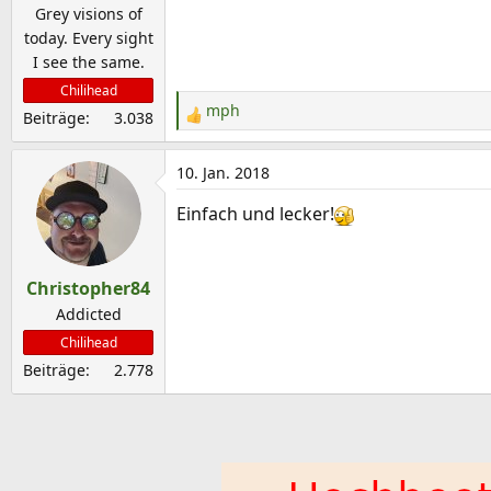
e
Grey visions of
n
today. Every sight
:
I see the same.
Chilihead
mph
Beiträge
3.038
R
e
a
10. Jan. 2018
k
Einfach und lecker!
t
i
o
Christopher84
n
e
Addicted
n
Chilihead
:
Beiträge
2.778