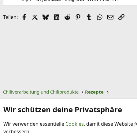
Facebook
X (Twitter)
Bluesky
LinkedIn
Reddit
Pinterest
Tumblr
WhatsApp
E-Mail
Link
Teilen:
Chiliverarbeitung und Chiliprodukte
Rezepte
Wir schützen deine Privatsphäre
Wir verwenden essentielle
Cookies
, damit diese Website 
verbessern.