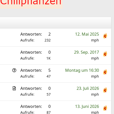
Antworten
2
12. Mai 2025
Aufrufe
232
mph
Antworten
0
29. Sep. 2017
Aufrufe
1K
mph
F
Antworten
5
Montag um 16:30
r
Aufrufe
47
mph
a
A
Antworten
0
23. Juli 2026
g
r
Aufrufe
57
mph
e
t
Antworten
0
13. Juni 2026
i
Aufrufe
87
mph
k