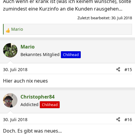
Auch wenn er krank ist (was ich keinem wünsche), sollte
zumindest eine Kurzinfo an die Kunden rausgehen...
Zuletzt bearbeitet:
30. Juli 2018
Mario
R
e
a
Mario
k
Bekanntes Mitglied
Chilihead
t
i
30. Juli 2018
#15
o
n
Hier auch nix neues
e
n
Christopher84
:
Addicted
Chilihead
30. Juli 2018
#16
Doch. Es gibt was neues...