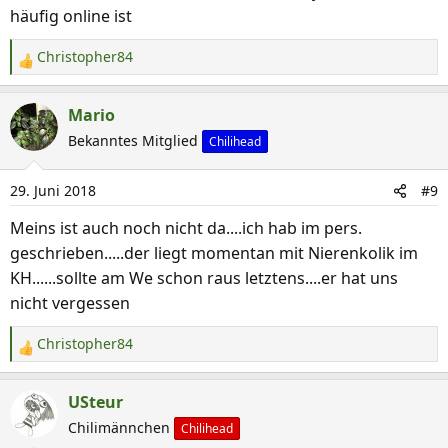
häufig online ist
Christopher84
R
e
a
Mario
k
Bekanntes Mitglied
Chilihead
t
i
29. Juni 2018
#9
o
n
Meins ist auch noch nicht da....ich hab im pers.
e
geschrieben.....der liegt momentan mit Nierenkolik im
n
KH......sollte am We schon raus letztens....er hat uns
:
nicht vergessen
Christopher84
R
e
a
USteur
k
Chilimännchen
Chilihead
t