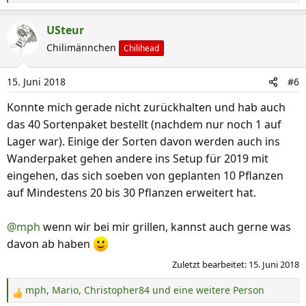
e
a
USteur
k
Chilimännchen
Chilihead
t
i
15. Juni 2018
#6
o
n
Konnte mich gerade nicht zurückhalten und hab auch
e
das 40 Sortenpaket bestellt (nachdem nur noch 1 auf
n
Lager war). Einige der Sorten davon werden auch ins
:
Wanderpaket gehen andere ins Setup für 2019 mit
eingehen, das sich soeben von geplanten 10 Pflanzen
auf Mindestens 20 bis 30 Pflanzen erweitert hat.
@mph
wenn wir bei mir grillen, kannst auch gerne was
davon ab haben
Zuletzt bearbeitet:
15. Juni 2018
mph
,
Mario
,
Christopher84
und eine weitere Person
R