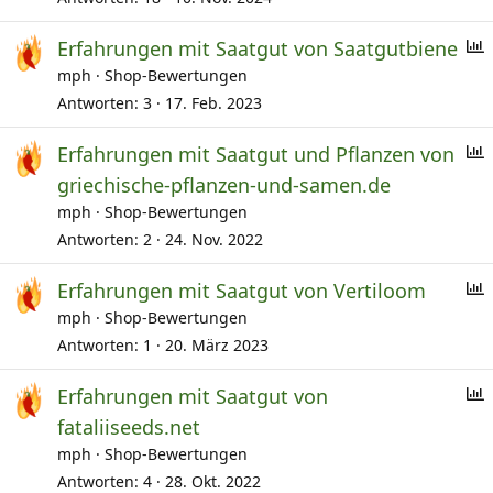
a
Erfahrungen mit Saatgut von Saatgutbiene
e
mph
Shop-Bewertungen
f
Antworten
3
17. Feb. 2023
r
Erfahrungen mit Saatgut und Pflanzen von
a
griechische-pflanzen-und-samen.de
f
e
mph
Shop-Bewertungen
r
Antworten
2
24. Nov. 2022
a
Erfahrungen mit Saatgut von Vertiloom
e
mph
Shop-Bewertungen
f
Antworten
1
20. März 2023
r
Erfahrungen mit Saatgut von
a
fataliiseeds.net
f
e
mph
Shop-Bewertungen
r
Antworten
4
28. Okt. 2022