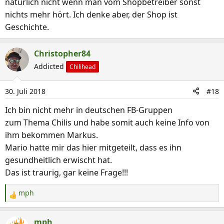
natürlich nicht wenn man vom Shopbetreiber sonst
nichts mehr hört. Ich denke aber, der Shop ist
Geschichte.
Christopher84
Addicted
Chilihead
30. Juli 2018
#18
Ich bin nicht mehr in deutschen FB-Gruppen
zum Thema Chilis und habe somit auch keine Info von
ihm bekommen Markus.
Mario hatte mir das hier mitgeteilt, dass es ihn
gesundheitlich erwischt hat.
Das ist traurig, gar keine Frage!!!
mph
R
e
a
mph