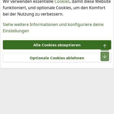
Wir verwenden essentielle
Cookies
, damit diese Website
funktioniert, und optionale Cookies, um den Komfort
bei der Nutzung zu verbessern.
Siehe weitere Informationen und konfiguriere deine
Einstellungen
Cookies
Alle Cookies akzeptieren
Obe
Kontakt
Nutzungsbedingungen
Datenschutz
Hilfe und Impressum
R
Unt
S
Optionale Cookies ablehnen
S
®
Community platform by XenForo
© 2010-2026 XenForo Ltd.