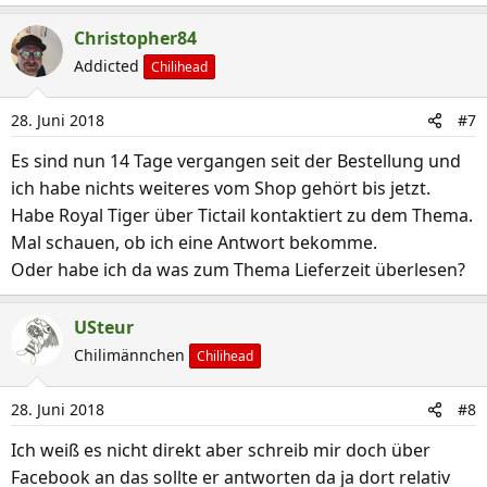
e
a
Christopher84
k
Addicted
Chilihead
t
i
28. Juni 2018
#7
o
n
Es sind nun 14 Tage vergangen seit der Bestellung und
e
ich habe nichts weiteres vom Shop gehört bis jetzt.
n
Habe Royal Tiger über Tictail kontaktiert zu dem Thema.
:
Mal schauen, ob ich eine Antwort bekomme.
Oder habe ich da was zum Thema Lieferzeit überlesen?
USteur
Chilimännchen
Chilihead
28. Juni 2018
#8
Ich weiß es nicht direkt aber schreib mir doch über
Facebook an das sollte er antworten da ja dort relativ