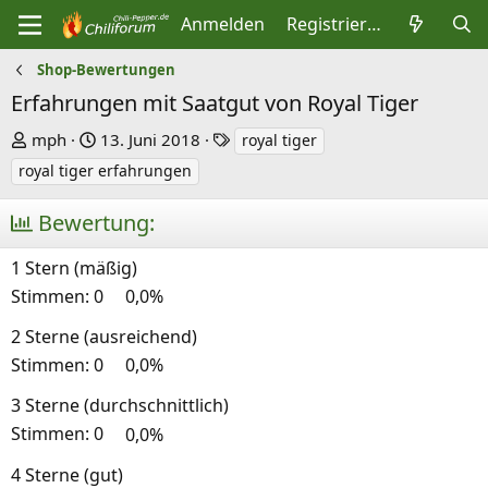
Anmelden
Registrieren
Shop-Bewertungen
Erfahrungen mit Saatgut von Royal Tiger
E
E
S
mph
13. Juni 2018
royal tiger
r
r
c
royal tiger erfahrungen
s
s
h
t
t
l
Bewertung:
e
e
a
1 Stern (mäßig)
l
l
g
l
l
w
Stimmen:
0
0,0%
e
t
o
2 Sterne (ausreichend)
r
a
r
Stimmen:
0
0,0%
m
t
e
3 Sterne (durchschnittlich)
Stimmen:
0
0,0%
4 Sterne (gut)