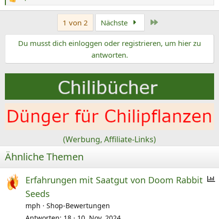
R
e
Letzte
1 von 2
Nächste
a
k
Du musst dich einloggen oder registrieren, um hier zu
t
antworten.
i
o
n
e
n
:
(Werbung, Affiliate-Links)
Ähnliche Themen
Erfahrungen mit Saatgut von Doom Rabbit
Seeds
f
mph
Shop-Bewertungen
r
Antworten
18
10. Nov. 2024