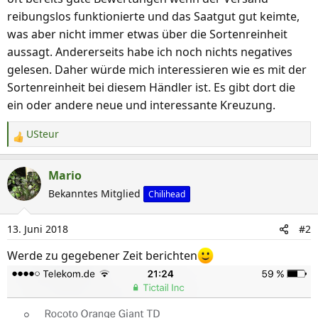
reibungslos funktionierte und das Saatgut gut keimte,
was aber nicht immer etwas über die Sortenreinheit
aussagt. Andererseits habe ich noch nichts negatives
gelesen. Daher würde mich interessieren wie es mit der
Sortenreinheit bei diesem Händler ist. Es gibt dort die
ein oder andere neue und interessante Kreuzung.
USteur
R
e
a
Mario
k
Bekanntes Mitglied
Chilihead
t
i
13. Juni 2018
#2
o
n
Werde zu gegebener Zeit berichten
e
n
: