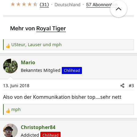
USteur
,
Lauser
und
mph
R
e
a
Mario
k
Bekanntes Mitglied
Chilihead
t
i
13. Juni 2018
#3
o
n
Also von der Kommunikation bisher top....sehr nett
e
n
mph
R
:
e
a
Christopher84
k
Addicted
Chilihead