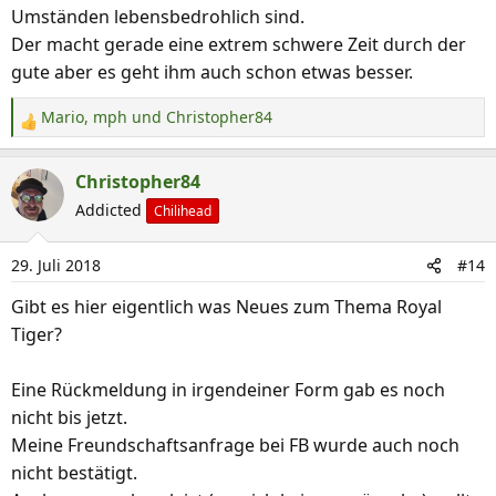
Umständen lebensbedrohlich sind.
Der macht gerade eine extrem schwere Zeit durch der
gute aber es geht ihm auch schon etwas besser.
Mario
,
mph
und
Christopher84
R
e
a
Christopher84
k
Addicted
Chilihead
t
i
29. Juli 2018
#14
o
n
Gibt es hier eigentlich was Neues zum Thema Royal
e
Tiger?
n
:
Eine Rückmeldung in irgendeiner Form gab es noch
nicht bis jetzt.
Meine Freundschaftsanfrage bei FB wurde auch noch
nicht bestätigt.