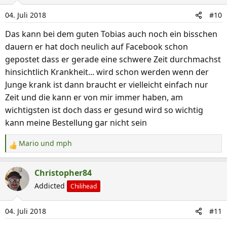
i
04. Juli 2018
#10
o
n
Das kann bei dem guten Tobias auch noch ein bisschen
e
dauern er hat doch neulich auf Facebook schon
n
gepostet dass er gerade eine schwere Zeit durchmachst
:
hinsichtlich Krankheit... wird schon werden wenn der
Junge krank ist dann braucht er vielleicht einfach nur
Zeit und die kann er von mir immer haben, am
wichtigsten ist doch dass er gesund wird so wichtig
kann meine Bestellung gar nicht sein
Mario
und
mph
R
e
a
Christopher84
k
Addicted
Chilihead
t
i
04. Juli 2018
#11
o
n