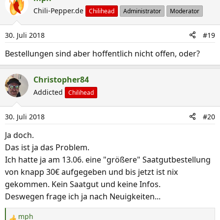
k
Chili-Pepper.de
Chilihead
Administrator
Moderator
t
i
30. Juli 2018
#19
o
n
Bestellungen sind aber hoffentlich nicht offen, oder?
e
n
Christopher84
:
Addicted
Chilihead
30. Juli 2018
#20
Ja doch.
Das ist ja das Problem.
Ich hatte ja am 13.06. eine "größere" Saatgutbestellung
von knapp 30€ aufgegeben und bis jetzt ist nix
gekommen. Kein Saatgut und keine Infos.
Deswegen frage ich ja nach Neuigkeiten...
mph