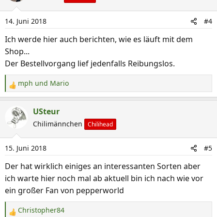
t
i
14. Juni 2018
#4
o
n
Ich werde hier auch berichten, wie es läuft mit dem
e
Shop...
n
Der Bestellvorgang lief jedenfalls Reibungslos.
:
mph
und
Mario
R
e
a
USteur
k
Chilimännchen
Chilihead
t
i
15. Juni 2018
#5
o
n
Der hat wirklich einiges an interessanten Sorten aber
e
ich warte hier noch mal ab aktuell bin ich nach wie vor
n
ein großer Fan von pepperworld
:
Christopher84
R