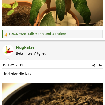
TDD3
,
Atze
,
Talismann
und 3 andere
R
e
a
Flugkatze
k
Bekanntes Mitglied
t
i
15. Dez. 2019
#2
o
n
Und hier die Kaki
e
n
: