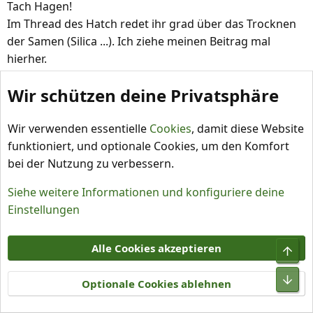
n
Tach Hagen!
e
Im Thread des Hatch redet ihr grad über das Trocknen
n
der Samen (Silica ...). Ich ziehe meinen Beitrag mal
:
hierher.
Wir schützen deine Privatsphäre
Ich trocknete meine Samen einfach auf nem Teller mit
Zewa. Ein paar Wochen lagen sie einfach so rum. Das
Silicat kann man nehmen, wenn man sicher sein
Wir verwenden essentielle
Cookies
, damit diese Website
möchte, dass die Samen über lange Zeit in einer
funktioniert, und optionale Cookies, um den Komfort
Plastiktüte gelagert werden können. Zwingend
bei der Nutzung zu verbessern.
notwendig ist es nicht.
Siehe weitere Informationen und konfiguriere deine
LG
Einstellungen
wolfgang
Flugkatze
Alle Cookies akzeptieren
R
e
a
Optionale Cookies ablehnen
Flugkatze
k
Bekanntes Mitglied
t