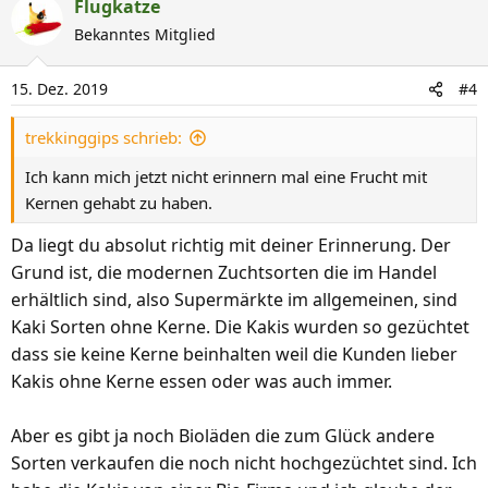
a
Flugkatze
k
Bekanntes Mitglied
t
i
15. Dez. 2019
#4
o
n
trekkinggips schrieb:
e
n
Ich kann mich jetzt nicht erinnern mal eine Frucht mit
:
Kernen gehabt zu haben.
Da liegt du absolut richtig mit deiner Erinnerung. Der
Grund ist, die modernen Zuchtsorten die im Handel
erhältlich sind, also Supermärkte im allgemeinen, sind
Kaki Sorten ohne Kerne. Die Kakis wurden so gezüchtet
dass sie keine Kerne beinhalten weil die Kunden lieber
Kakis ohne Kerne essen oder was auch immer.
Aber es gibt ja noch Bioläden die zum Glück andere
Sorten verkaufen die noch nicht hochgezüchtet sind. Ich