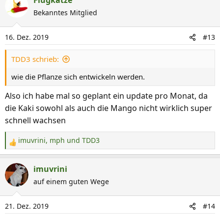
k
Bekanntes Mitglied
t
i
16. Dez. 2019
#13
o
n
TDD3 schrieb:
e
n
wie die Pflanze sich entwickeln werden.
:
Also ich habe mal so geplant ein update pro Monat, da
die Kaki sowohl als auch die Mango nicht wirklich super
schnell wachsen
imuvrini
,
mph
und
TDD3
R
e
a
imuvrini
k
auf einem guten Wege
t
i
21. Dez. 2019
#14
o