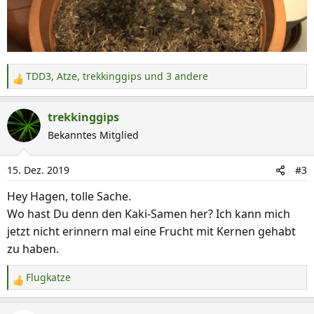
TDD3
,
Atze
,
trekkinggips
und 3 andere
R
e
a
trekkinggips
k
Bekanntes Mitglied
t
i
15. Dez. 2019
#3
o
n
Hey Hagen, tolle Sache.
e
Wo hast Du denn den Kaki-Samen her? Ich kann mich
n
jetzt nicht erinnern mal eine Frucht mit Kernen gehabt
:
zu haben.
Flugkatze
R
e