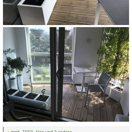
mph
,
TDD3
,
Atze
und 3 andere