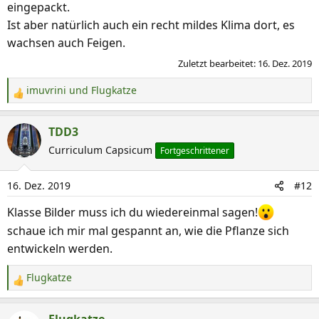
eingepackt.
Ist aber natürlich auch ein recht mildes Klima dort, es
wachsen auch Feigen.
Zuletzt bearbeitet:
16. Dez. 2019
imuvrini
und
Flugkatze
R
e
a
TDD3
k
Curriculum Capsicum
Fortgeschrittener
t
i
16. Dez. 2019
#12
o
n
Klasse Bilder muss ich du wiedereinmal sagen!
e
schaue ich mir mal gespannt an, wie die Pflanze sich
n
entwickeln werden.
:
Flugkatze
R
e
a
Flugkatze