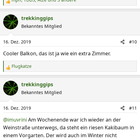
R
e
a
trekkinggips
k
Bekanntes Mitglied
t
i
16. Dez. 2019
#10
o
n
Cooler Balkon, das ist ja wie ein extra Zimmer.
e
n
Flugkatze
R
:
e
a
trekkinggips
k
Bekanntes Mitglied
t
i
16. Dez. 2019
#11
o
n
@imuvrini
Am Wochenende war ich wieder an der
e
Weinstraße unterwegs, da steht ein riesen Kakibaum in
n
einem Vorgarten. Der wird auch im Winter nicht
: