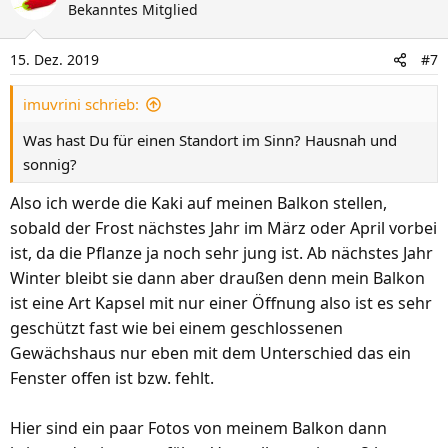
k
Bekanntes Mitglied
t
i
15. Dez. 2019
#7
o
n
imuvrini schrieb:
e
n
Was hast Du für einen Standort im Sinn? Hausnah und
:
sonnig?
Also ich werde die Kaki auf meinen Balkon stellen,
sobald der Frost nächstes Jahr im März oder April vorbei
ist, da die Pflanze ja noch sehr jung ist. Ab nächstes Jahr
Winter bleibt sie dann aber draußen denn mein Balkon
ist eine Art Kapsel mit nur einer Öffnung also ist es sehr
geschützt fast wie bei einem geschlossenen
Gewächshaus nur eben mit dem Unterschied das ein
Fenster offen ist bzw. fehlt.
Hier sind ein paar Fotos von meinem Balkon dann