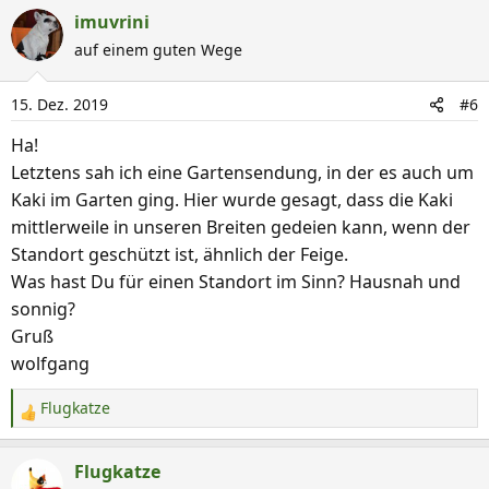
a
imuvrini
k
auf einem guten Wege
t
i
15. Dez. 2019
#6
o
n
Ha!
e
Letztens sah ich eine Gartensendung, in der es auch um
n
Kaki im Garten ging. Hier wurde gesagt, dass die Kaki
:
mittlerweile in unseren Breiten gedeien kann, wenn der
Standort geschützt ist, ähnlich der Feige.
Was hast Du für einen Standort im Sinn? Hausnah und
sonnig?
Gruß
wolfgang
Flugkatze
R
e
a
Flugkatze