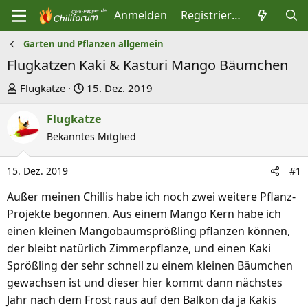
Anmelden
Registrieren
Garten und Pflanzen allgemein
Flugkatzen Kaki & Kasturi Mango Bäumchen
E
E
Flugkatze
15. Dez. 2019
r
r
Flugkatze
s
s
t
Bekanntes Mitglied
t
e
e
l
l
15. Dez. 2019
#1
l
l
Außer meinen Chillis habe ich noch zwei weitere Pflanz-
e
t
Projekte begonnen. Aus einem Mango Kern habe ich
r
a
einen kleinen Mangobaumsprößling pflanzen können,
m
der bleibt natürlich Zimmerpflanze, und einen Kaki
Sprößling der sehr schnell zu einem kleinen Bäumchen
gewachsen ist und dieser hier kommt dann nächstes
Jahr nach dem Frost raus auf den Balkon da ja Kakis