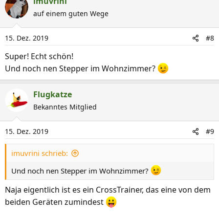
imuvrini
k
auf einem guten Wege
t
i
15. Dez. 2019
#8
o
n
Super! Echt schön!
e
Und noch nen Stepper im Wohnzimmer?
n
:
Flugkatze
Bekanntes Mitglied
15. Dez. 2019
#9
imuvrini schrieb:
Und noch nen Stepper im Wohnzimmer?
Naja eigentlich ist es ein CrossTrainer, das eine von dem
beiden Geräten zumindest