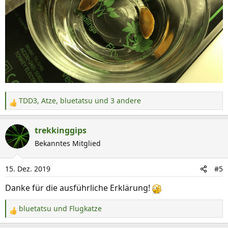
TDD3
,
Atze
,
bluetatsu
und 3 andere
R
e
a
trekkinggips
k
Bekanntes Mitglied
t
i
15. Dez. 2019
#5
o
n
Danke für die ausführliche Erklärung!
e
n
bluetatsu
und
Flugkatze
R
:
e