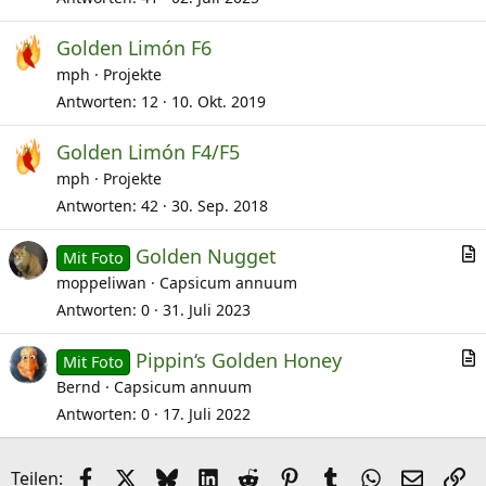
Golden Limón F6
mph
Projekte
Antworten
12
10. Okt. 2019
Golden Limón F4/F5
mph
Projekte
Antworten
42
30. Sep. 2018
Golden Nugget
Mit Foto
r
moppeliwan
Capsicum annuum
t
Antworten
0
31. Juli 2023
i
Pippin‘s Golden Honey
k
Mit Foto
r
Bernd
Capsicum annuum
e
t
l
Antworten
0
17. Juli 2022
i
k
Facebook
X (Twitter)
Bluesky
LinkedIn
Reddit
Pinterest
Tumblr
WhatsApp
E-Mail
Li
Teilen: