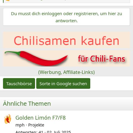
R
e
Du musst dich einloggen oder registrieren, um hier zu
a
k
antworten.
t
i
o
n
e
n
:
(Werbung, Affiliate-Links)
Tauschbörse
Sorte in Google suchen
Ähnliche Themen
Golden Limón F7/F8
mph
Projekte
Antworten
41
02. Juli 2025