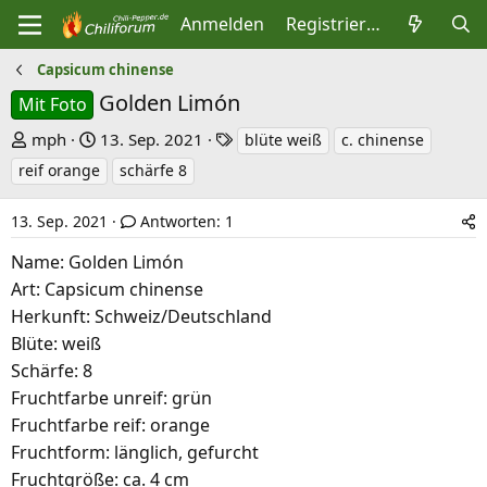
Anmelden
Registrieren
Capsicum chinense
Golden Limón
Mit Foto
E
E
S
mph
13. Sep. 2021
blüte weiß
c. chinense
r
r
c
reif orange
schärfe 8
s
s
h
t
t
l
13. Sep. 2021
Antworten: 1
e
e
a
Name: Golden Limón
l
l
g
Art: Capsicum chinense
l
l
w
Herkunft: Schweiz/Deutschland
e
t
o
Blüte: weiß
r
a
r
Schärfe: 8
m
t
Fruchtfarbe unreif: grün
e
Fruchtfarbe reif: orange
Fruchtform: länglich, gefurcht
Fruchtgröße: ca. 4 cm