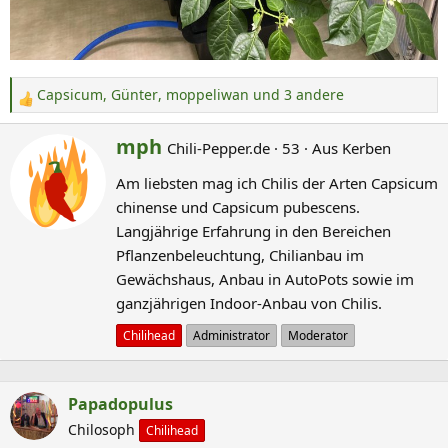
Capsicum
,
Günter
,
moppeliwan
und 3 andere
R
e
G
mph
Chili-Pepper.de
·
53
·
Aus
Kerben
a
e
k
Am liebsten mag ich Chilis der Arten Capsicum
s
t
chinense und Capsicum pubescens.
c
i
Langjährige Erfahrung in den Bereichen
o
h
Pflanzenbeleuchtung, Chilianbau im
n
r
Gewächshaus, Anbau in AutoPots sowie im
e
i
n
ganzjährigen Indoor-Anbau von Chilis.
e
:
b
Chilihead
Administrator
Moderator
e
n
Papadopulus
v
Chilosoph
o
Chilihead