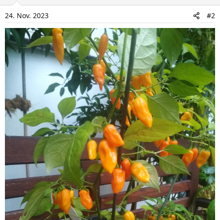
n
24. Nov. 2023
#2