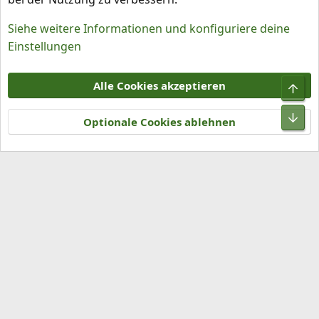
Siehe weitere Informationen und konfiguriere deine
Einstellungen
Cookies
Alle Cookies akzeptieren
Obe
Kontakt
Nutzungsbedingungen
Datenschutz
Hilfe und Impressum
R
Unt
S
Optionale Cookies ablehnen
S
®
Community platform by XenForo
© 2010-2026 XenForo Ltd.