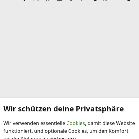
e
l
Wir schützen deine Privatsphäre
Capsicum chinense
Wir verwenden essentielle
Cookies
, damit diese Website
funktioniert, und optionale Cookies, um den Komfort
bei der Nutzung zu verbessern.