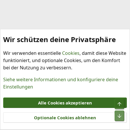
Wir schützen deine Privatsphäre
Capsicum annuum
Wir verwenden essentielle
Cookies
, damit diese Website
funktioniert, und optionale Cookies, um den Komfort
bei der Nutzung zu verbessern.
Siehe weitere Informationen und konfiguriere deine
Einstellungen
Cookies
Alle Cookies akzeptieren
Obe
Kontakt
Nutzungsbedingungen
Datenschutz
Hilfe und Impressum
R
Unt
S
Optionale Cookies ablehnen
S
®
Community platform by XenForo
© 2010-2026 XenForo Ltd.