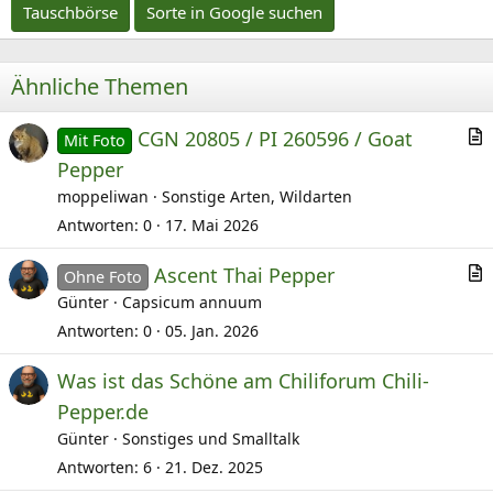
Tauschbörse
Sorte in Google suchen
Ähnliche Themen
CGN 20805 / PI 260596 / Goat
Mit Foto
r
Pepper
t
moppeliwan
Sonstige Arten, Wildarten
i
Antworten
0
17. Mai 2026
k
e
Ascent Thai Pepper
Ohne Foto
r
l
Günter
Capsicum annuum
t
Antworten
0
05. Jan. 2026
i
Was ist das Schöne am Chiliforum Chili-
k
e
Pepper.de
l
Günter
Sonstiges und Smalltalk
Antworten
6
21. Dez. 2025