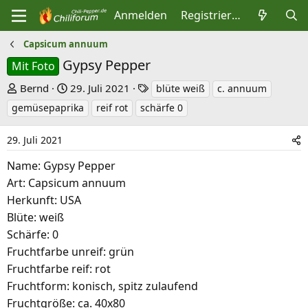
Anmelden
Registrieren
Capsicum annuum
Gypsy Pepper
Mit Foto
E
E
S
Bernd
29. Juli 2021
blüte weiß
c. annuum
r
r
c
gemüsepaprika
reif rot
schärfe 0
s
s
h
t
t
l
29. Juli 2021
e
e
a
Name: Gypsy Pepper
l
l
g
Art: Capsicum annuum
l
l
w
Herkunft: USA
e
t
o
Blüte: weiß
r
a
r
Schärfe: 0
m
t
Fruchtfarbe unreif: grün
e
Fruchtfarbe reif: rot
Fruchtform: konisch, spitz zulaufend
Fruchtgröße: ca. 40x80