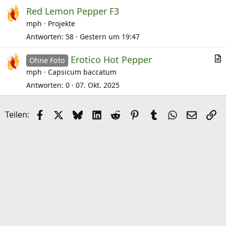
Red Lemon Pepper F3
mph
Projekte
Antworten
58
Gestern um 19:47
Erotico Hot Pepper
Ohne Foto
r
mph
Capsicum baccatum
t
Antworten
0
07. Okt. 2025
i
k
Facebook
X (Twitter)
Bluesky
LinkedIn
Reddit
Pinterest
Tumblr
WhatsApp
E-Mail
Li
Teilen:
e
l