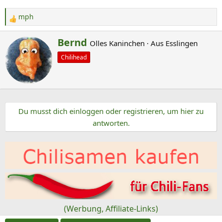
mph
R
e
G
Bernd
Olles Kaninchen
·
Aus
Esslingen
a
e
k
Chilihead
s
t
c
i
o
h
n
r
e
Du musst dich einloggen oder registrieren, um hier zu
i
n
antworten.
e
:
b
e
n
v
o
n
(Werbung, Affiliate-Links)