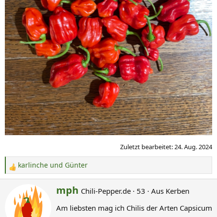
Zuletzt bearbeitet:
24. Aug. 2024
karlinche
und
Günter
R
e
G
mph
Chili-Pepper.de
·
53
·
Aus
Kerben
a
e
k
Am liebsten mag ich Chilis der Arten Capsicum
s
t