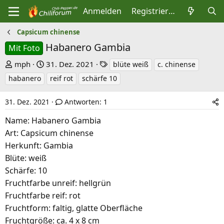
Anmelden
Registrieren
Capsicum chinense
Habanero Gambia
Mit Foto
E
E
S
mph
31. Dez. 2021
blüte weiß
c. chinense
r
r
c
habanero
reif rot
schärfe 10
s
s
h
t
t
l
31. Dez. 2021
Antworten: 1
e
e
a
Name: Habanero Gambia
l
l
g
Art: Capsicum chinense
l
l
w
Herkunft: Gambia
e
t
o
Blüte: weiß
r
a
r
Schärfe: 10
m
t
Fruchtfarbe unreif: hellgrün
e
Fruchtfarbe reif: rot
Fruchtform: faltig, glatte Oberfläche
Fruchtgröße: ca. 4 x 8 cm