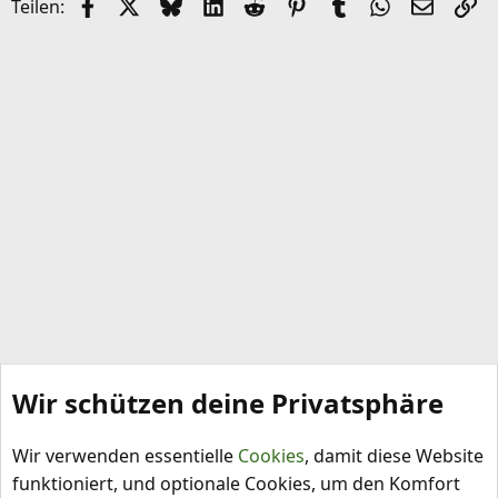
Facebook
X (Twitter)
Bluesky
LinkedIn
Reddit
Pinterest
Tumblr
WhatsApp
E-Mail
Li
Teilen:
e
l
Wir schützen deine Privatsphäre
Capsicum chinense
Wir verwenden essentielle
Cookies
, damit diese Website
funktioniert, und optionale Cookies, um den Komfort