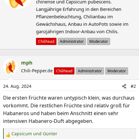
chinense und Capsicum pubescens.
c
i
Langjährige Erfahrung in den Bereichen
o
h
Pflanzenbeleuchtung, Chilianbau im
n
r
Gewächshaus, Anbau in AutoPots sowie im
e
i
n
ganzjährigen Indoor-Anbau von Chilis.
e
:
b
Chilihead
Administrator
Moderator
e
n
mph
v
Chili-Pepper.de
o
Chilihead
Administrator
Moderator
n
24. Aug. 2024
#2
Die ersten Früchte waren untypisch klein, was durchaus
vorkommt. Die restlichen Früchte sind relativ groß für
Habaneros und haben beim Anschnitt einen sehr
intensiven Habanero-Duft abgegeben.
Capsicum
und
Günter
R