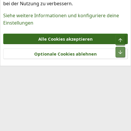
bei der Nutzung zu verbessern.
Siehe weitere Informationen und konfiguriere deine
Einstellungen
Cookies
Alle Cookies akzeptieren
Obe
Kontakt
Nutzungsbedingungen
Datenschutz
Hilfe und Impressum
R
Unt
S
Optionale Cookies ablehnen
S
®
Community platform by XenForo
© 2010-2026 XenForo Ltd.