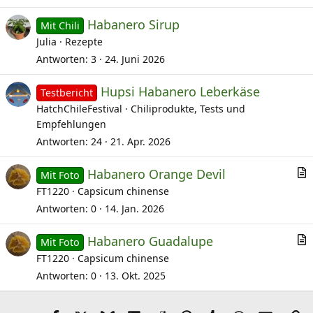
Habanero Sirup
Mit Chili
Julia
Rezepte
Antworten
3
24. Juni 2026
Hupsi Habanero Leberkäse
Testbericht
HatchChileFestival
Chiliprodukte, Tests und
Empfehlungen
Antworten
24
21. Apr. 2026
Habanero Orange Devil
Mit Foto
r
FT1220
Capsicum chinense
t
Antworten
0
14. Jan. 2026
i
Habanero Guadalupe
k
Mit Foto
r
FT1220
Capsicum chinense
e
t
l
Antworten
0
13. Okt. 2025
i
k