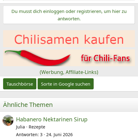
e
Du musst dich einloggen oder registrieren, um hier zu
a
k
antworten.
t
i
o
n
e
n
:
(Werbung, Affiliate-Links)
Tauschbörse
Sorte in Google suchen
Ähnliche Themen
Habanero Nektarinen Sirup
Julia
Rezepte
Antworten
3
24. Juni 2026