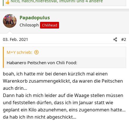
Nico
,
HatchChileFestival
,
imuvrini
und 4 andere
R
e
a
Papadopulus
k
Chilosoph
Chilihead
t
i
03. Feb. 2021
#2
o
n
M+Y schrieb:
e
n
Habanero Peitschen von Chili Food:
:
boah, ich hatte mir bei denen kürzlich mal einen
Warenkorb zusammengeklickt, da waren die Peitschen
auch drin...
Dann hab ich mich leider auf die Waage stellen müssen
und feststellen dürfen, dass ich im Januar statt wie
geplant ein Kilo abzunehmen, eins zugenommen hatte...
da hab ich ihn nicht abgeschickt...