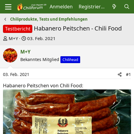
Anmelden
Registrieren
Chiliprodukte, Tests und Empfehlungen
Habanero Peitschen - Chili Food
Testbericht
E
E
M+Y
03. Feb. 2021
r
r
M+Y
s
s
t
Bekanntes Mitglied
t
Chilihead
e
e
l
l
03. Feb. 2021
#1
l
l
Habanero Peitschen von Chili Food:
e
t
r
a
m