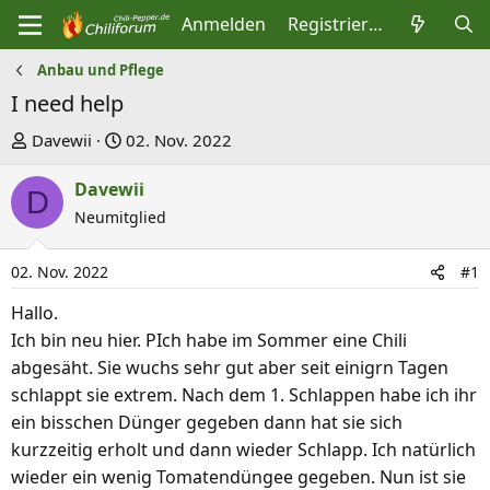
Anmelden
Registrieren
Anbau und Pflege
I need help
E
E
Davewii
02. Nov. 2022
r
r
Davewii
s
s
D
t
Neumitglied
t
e
e
l
l
02. Nov. 2022
#1
l
l
Hallo.
e
t
Ich bin neu hier. PIch habe im Sommer eine Chili
r
a
abgesäht. Sie wuchs sehr gut aber seit einigrn Tagen
m
schlappt sie extrem. Nach dem 1. Schlappen habe ich ihr
ein bisschen Dünger gegeben dann hat sie sich
kurzzeitig erholt und dann wieder Schlapp. Ich natürlich
wieder ein wenig Tomatendüngee gegeben. Nun ist sie