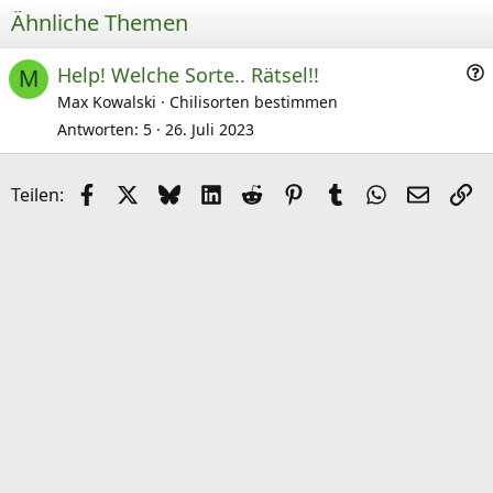
Ähnliche Themen
F
Help! Welche Sorte.. Rätsel!!
M
r
Max Kowalski
Chilisorten bestimmen
a
Antworten
5
26. Juli 2023
e
Facebook
X (Twitter)
Bluesky
LinkedIn
Reddit
Pinterest
Tumblr
WhatsApp
E-Mail
Li
Teilen: