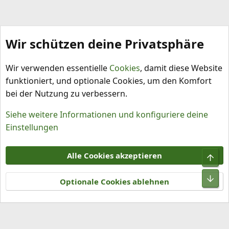
Wir schützen deine Privatsphäre
Anbau und Pflege
Wir verwenden essentielle
Cookies
, damit diese Website
funktioniert, und optionale Cookies, um den Komfort
bei der Nutzung zu verbessern.
Siehe weitere Informationen und konfiguriere deine
Einstellungen
Cookies
Alle Cookies akzeptieren
Obe
Kontakt
Nutzungsbedingungen
Datenschutz
Hilfe und Impressum
R
Unt
S
Optionale Cookies ablehnen
S
®
Community platform by XenForo
© 2010-2026 XenForo Ltd.