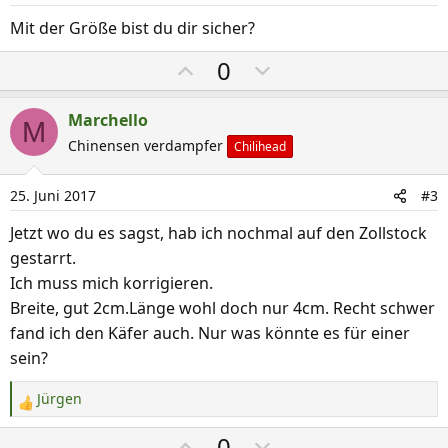
Mit der Größe bist du dir sicher?
P
N
0
o
e
s
g
Marchello
M
i
a
Chinensen verdampfer
Chilihead
t
t
i
i
25. Juni 2017
#3
v
v
e
e
Jetzt wo du es sagst, hab ich nochmal auf den Zollstock
S
S
gestarrt.
t
t
Ich muss mich korrigieren.
i
i
Breite, gut 2cm.Länge wohl doch nur 4cm. Recht schwer
m
m
fand ich den Käfer auch. Nur was könnte es für einer
m
m
sein?
e
e
Jürgen
R
e
P
N
0