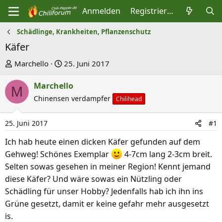
Anmelden
Registrieren
Schädlinge, Krankheiten, Pflanzenschutz
Käfer
E
E
Marchello
25. Juni 2017
r
r
Marchello
s
s
M
t
Chinensen verdampfer
t
Chilihead
e
e
l
l
25. Juni 2017
#1
l
l
Ich hab heute einen dicken Käfer gefunden auf dem
e
t
Gehweg! Schönes Exemplar
4-7cm lang 2-3cm breit.
r
a
Selten sowas gesehen in meiner Region! Kennt jemand
m
diese Käfer? Und wäre sowas ein Nützling oder
Schädling für unser Hobby? Jedenfalls hab ich ihn ins
Grüne gesetzt, damit er keine gefahr mehr ausgesetzt
is.