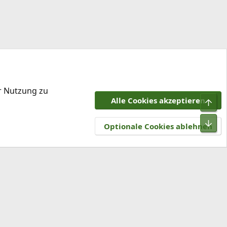
er Nutzung zu
Alle Cookies akzeptieren
Obe
tzungsbedingungen
Datenschutz
Hilfe und Impressum
R
Unt
S
Optionale Cookies ablehnen
S