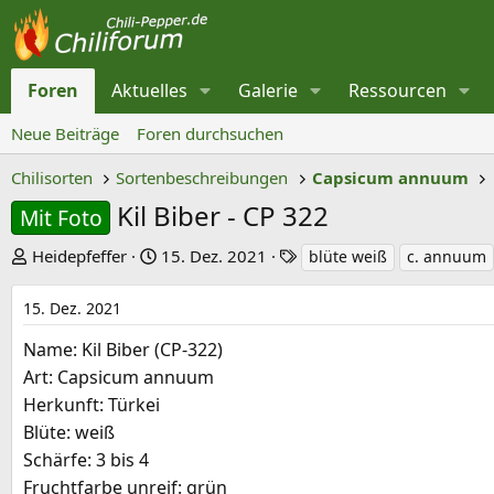
Foren
Aktuelles
Galerie
Ressourcen
Neue Beiträge
Foren durchsuchen
Chilisorten
Sortenbeschreibungen
Capsicum annuum
Kil Biber - CP 322
Mit Foto
E
E
S
Heidepfeffer
15. Dez. 2021
blüte weiß
c. annuum
r
r
c
s
s
h
15. Dez. 2021
t
t
l
Name: Kil Biber (CP-322)
e
e
a
Art: Capsicum annuum
l
l
g
Herkunft: Türkei
l
l
w
Blüte: weiß
e
t
o
Schärfe: 3 bis 4
r
a
r
Fruchtfarbe unreif: grün
m
t