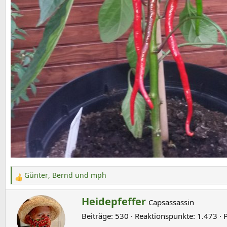
Günter
,
Bernd
und
mph
R
e
G
Heidepfeffer
Capsassassin
a
e
k
Beiträge
530
Reaktionspunkte
1.473
s
t