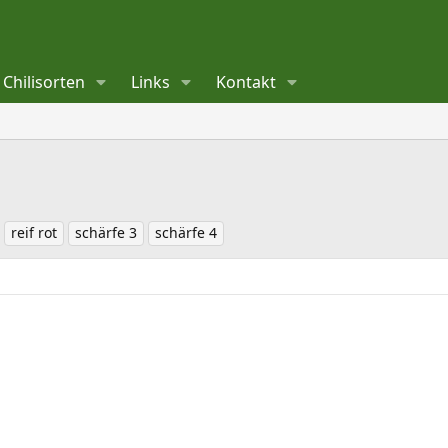
Chilisorten
Links
Kontakt
reif rot
schärfe 3
schärfe 4