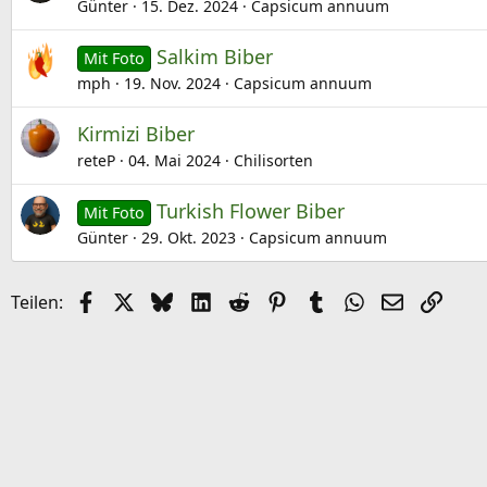
Günter
15. Dez. 2024
Capsicum annuum
Salkim Biber
Mit Foto
mph
19. Nov. 2024
Capsicum annuum
Kirmizi Biber
reteP
04. Mai 2024
Chilisorten
Turkish Flower Biber
Mit Foto
Günter
29. Okt. 2023
Capsicum annuum
Facebook
X (Twitter)
Bluesky
LinkedIn
Reddit
Pinterest
Tumblr
WhatsApp
E-Mail
Link
Teilen: