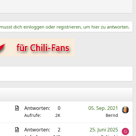
musst dich einloggen oder registrieren, um hier zu antworten.
A
Antworten
0
05. Sep. 2021
r
Aufrufe
2K
Bernd
t
A
Antworten
2
25. Juni 2025
i
G