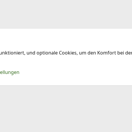
funktioniert, und optionale Cookies, um den Komfort bei d
Kontakt
Nu
tellungen
®
Community platform by XenForo
© 2010-2026 XenForo Ltd.