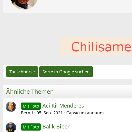
c
i
o
h
n
r
e
i
n
e
:
b
e
n
v
o
Tauschbörse
Sorte in Google suchen
n
Ähnliche Themen
Aci Kil Menderes
Mit Foto
Bernd
05. Sep. 2021
Capsicum annuum
Balik Biber
Mit Foto