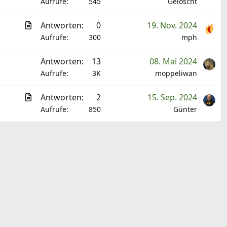
r
Aufrufe
545
Gelöscht
k
t
e
A
Antworten
0
19. Nov. 2024
i
l
r
Aufrufe
300
mph
k
t
e
Antworten
13
08. Mai 2024
i
l
Aufrufe
3K
moppeliwan
k
e
A
Antworten
2
15. Sep. 2024
l
r
Aufrufe
850
Günter
t
i
k
e
l