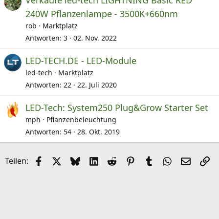
Verkaufe led-tech LIGHTNING Basic RED
240W Pflanzenlampe - 3500K+660nm
rob
Marktplatz
Antworten
3
02. Nov. 2022
LED-TECH.DE - LED-Module
led-tech
Marktplatz
Antworten
22
22. Juli 2020
LED-Tech: System250 Plug&Grow Starter Set
mph
Pflanzenbeleuchtung
Antworten
54
28. Okt. 2019
Facebook
X (Twitter)
Bluesky
LinkedIn
Reddit
Pinterest
Tumblr
WhatsApp
E-Mail
Li
Teilen: