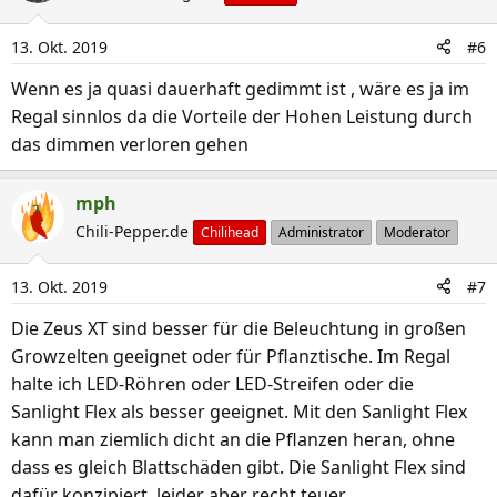
t
i
13. Okt. 2019
#6
o
n
Wenn es ja quasi dauerhaft gedimmt ist , wäre es ja im
e
Regal sinnlos da die Vorteile der Hohen Leistung durch
n
das dimmen verloren gehen
:
mph
Chili-Pepper.de
Chilihead
Administrator
Moderator
13. Okt. 2019
#7
Die Zeus XT sind besser für die Beleuchtung in großen
Growzelten geeignet oder für Pflanztische. Im Regal
halte ich LED-Röhren oder LED-Streifen oder die
Sanlight Flex als besser geeignet. Mit den Sanlight Flex
kann man ziemlich dicht an die Pflanzen heran, ohne
dass es gleich Blattschäden gibt. Die Sanlight Flex sind
dafür konzipiert, leider aber recht teuer.