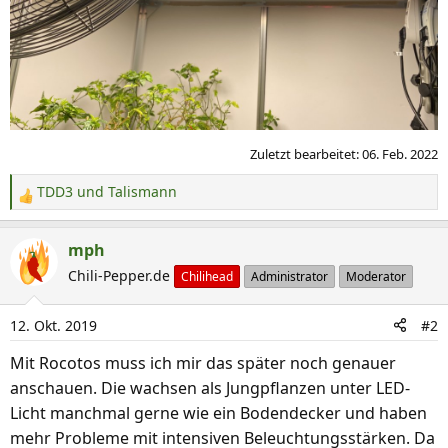
Zuletzt bearbeitet:
06. Feb. 2022
TDD3
und
Talismann
R
e
a
mph
k
Chili-Pepper.de
Chilihead
Administrator
Moderator
t
i
12. Okt. 2019
#2
o
n
Mit Rocotos muss ich mir das später noch genauer
e
anschauen. Die wachsen als Jungpflanzen unter LED-
n
Licht manchmal gerne wie ein Bodendecker und haben
:
mehr Probleme mit intensiven Beleuchtungsstärken. Da