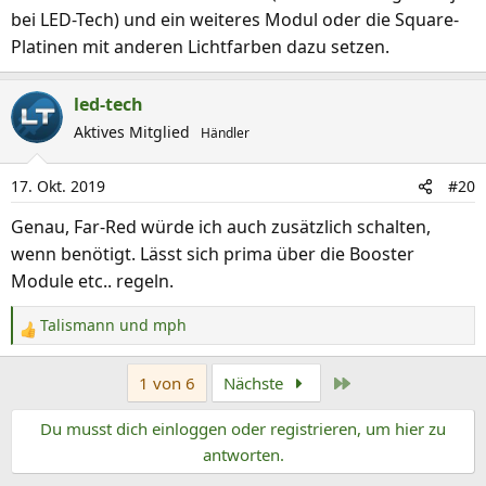
bei LED-Tech) und ein weiteres Modul oder die Square-
Platinen mit anderen Lichtfarben dazu setzen.
led-tech
Aktives Mitglied
Händler
17. Okt. 2019
#20
Genau, Far-Red würde ich auch zusätzlich schalten,
wenn benötigt. Lässt sich prima über die Booster
Module etc.. regeln.
Talismann
und
mph
R
e
Letzte
1 von 6
Nächste
a
k
Du musst dich einloggen oder registrieren, um hier zu
t
antworten.
i
o