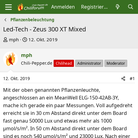
Anmelden
Registrieren
Pflanzenbeleuchtung
Led-Tech - Zeus 300 XT Mixed
E
E
mph
12. Okt. 2019
r
r
s
s
mph
t
t
Chili-Pepper.de
Chilihead
Administrator
Moderator
e
e
l
l
12. Okt. 2019
#1
l
l
Mit der oben genannten Pflanzenleuchte,
e
t
angeschlossen an ein MeanWell ELG-150-42AB-3Y,
r
a
mache ich gerade ein paar Messungen. Voll aufgedreht
m
erreicht sie in 30 cm Abstand direkt unter dem Board
fast genau 50000 Lux und etwas mehr als 1000
μmol/s/m². In 50 cm Abstand direkt unter dem Board
sind es noch 540 μmol/s/m² und 23000 Lux. Nach einer