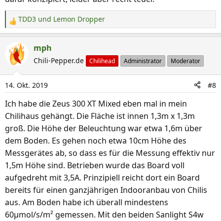
TDD3
und
Lemon Dropper
R
e
a
mph
k
Chili-Pepper.de
Chilihead
Administrator
Moderator
t
i
14. Okt. 2019
#8
o
n
Ich habe die Zeus 300 XT Mixed eben mal in mein
e
Chilihaus gehängt. Die Fläche ist innen 1,3m x 1,3m
n
groß. Die Höhe der Beleuchtung war etwa 1,6m über
:
dem Boden. Es gehen noch etwa 10cm Höhe des
Messgerätes ab, so dass es für die Messung effektiv nur
1,5m Höhe sind. Betrieben wurde das Board voll
aufgedreht mit 3,5A. Prinzipiell reicht dort ein Board
bereits für einen ganzjährigen Indooranbau von Chilis
aus. Am Boden habe ich überall mindestens
60µmol/s/m² gemessen. Mit den beiden Sanlight S4w