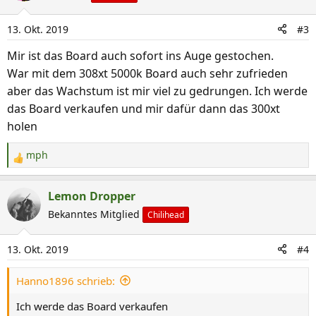
t
i
13. Okt. 2019
#3
o
n
Mir ist das Board auch sofort ins Auge gestochen.
e
War mit dem 308xt 5000k Board auch sehr zufrieden
n
aber das Wachstum ist mir viel zu gedrungen. Ich werde
:
das Board verkaufen und mir dafür dann das 300xt
holen
mph
R
e
a
Lemon Dropper
k
Bekanntes Mitglied
Chilihead
t
i
13. Okt. 2019
#4
o
n
Hanno1896 schrieb:
e
n
Ich werde das Board verkaufen