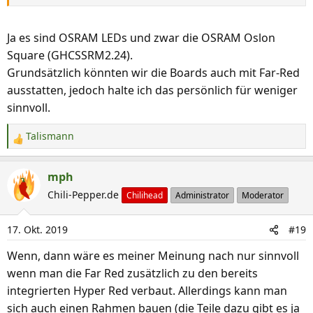
Ja es sind OSRAM LEDs und zwar die OSRAM Oslon
Square (GHCSSRM2.24).
Grundsätzlich könnten wir die Boards auch mit Far-Red
ausstatten, jedoch halte ich das persönlich für weniger
sinnvoll.
Talismann
R
e
a
mph
k
Chili-Pepper.de
Chilihead
Administrator
Moderator
t
i
17. Okt. 2019
#19
o
n
Wenn, dann wäre es meiner Meinung nach nur sinnvoll
e
wenn man die Far Red zusätzlich zu den bereits
n
integrierten Hyper Red verbaut. Allerdings kann man
:
sich auch einen Rahmen bauen (die Teile dazu gibt es ja