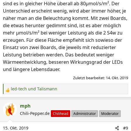
sind es in gleicher Höhe überall ab 80µmol/s/m². Der
Unterschied erscheint wenig, wird aber immer höher, je
näher man an die Beleuchtung kommt. Mit zwei Boards,
die etwas herunter gedimmt sind, ist es aber möglich
mehr µmol/s/m² bei weniger Leistung als die 2 S4w zu
erzeugen. Für diese Fläche empfiehlt sich sowieso der
Einsatz von zwei Boards, die jeweils mit reduzierter
Leistung betrieben werden. Das bedeutet weniger
Wärmeentwicklung, besseren Wirkungsgrad der LEDs
und längere Lebensdauer.
Zuletzt bearbeitet:
14. Okt. 2019
led-tech
und
Talismann
R
e
a
mph
k
Chili-Pepper.de
Chilihead
Administrator
Moderator
t
i
15. Okt. 2019
#9
o