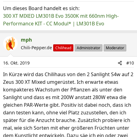
n
Um dieses Board handelt es sich:
e
300 XT MIXED LM301B Evo 3500K mit 660nm High-
n
Performance KIT - CC Modul* | LM301B Evo
:
mph
Chili-Pepper.de
Chilihead
Administrator
Moderator
16. Okt. 2019
#10
In Kürze wird das Chilihaus von den 2 Sanlight S4w auf 2
Zeus 300 XT Mixed umgerüstet. Ich erwarte etwas
kompakteres Wachstum der Pflanzen als unter den
Sanlight und dass es mit 200W anstatt 280W etwa die
gleichen PAR-Werte gibt. Positiv ist dabei noch, dass ich
dann testen kann, ohne viel Platz zuzustellen, den ich
später für die Anzucht brauche. Zusätzlich probiere ich
mal, wie sich Sorten mit eher größeren Früchten unter
dem Kunstlicht entwickeln. Dazu säe ich ein oder zwei