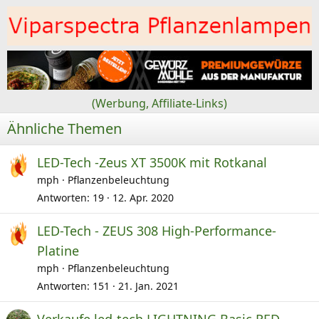
n
e
n
:
(Werbung, Affiliate-Links)
Ähnliche Themen
LED-Tech -Zeus XT 3500K mit Rotkanal
mph
Pflanzenbeleuchtung
Antworten
19
12. Apr. 2020
LED-Tech - ZEUS 308 High-Performance-
Platine
mph
Pflanzenbeleuchtung
Antworten
151
21. Jan. 2021