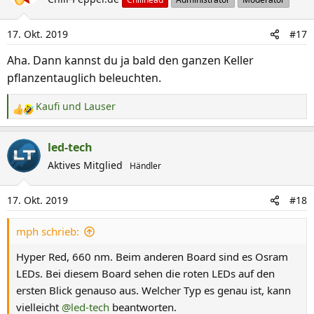
t
i
17. Okt. 2019
#17
o
n
Aha. Dann kannst du ja bald den ganzen Keller
e
pflanzentauglich beleuchten.
n
:
Kaufi
und
Lauser
R
e
a
led-tech
k
Aktives Mitglied
Händler
t
i
17. Okt. 2019
#18
o
n
mph schrieb:
e
n
Hyper Red, 660 nm. Beim anderen Board sind es Osram
:
LEDs. Bei diesem Board sehen die roten LEDs auf den
ersten Blick genauso aus. Welcher Typ es genau ist, kann
vielleicht
@led-tech
beantworten.