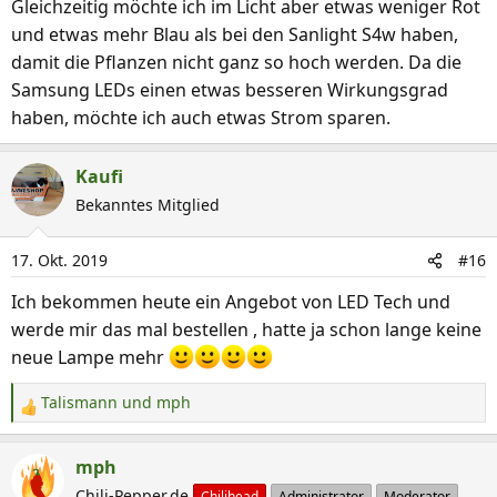
Gleichzeitig möchte ich im Licht aber etwas weniger Rot
und etwas mehr Blau als bei den Sanlight S4w haben,
damit die Pflanzen nicht ganz so hoch werden. Da die
Samsung LEDs einen etwas besseren Wirkungsgrad
haben, möchte ich auch etwas Strom sparen.
Kaufi
Bekanntes Mitglied
17. Okt. 2019
#16
Ich bekommen heute ein Angebot von LED Tech und
werde mir das mal bestellen , hatte ja schon lange keine
neue Lampe mehr
Talismann
und
mph
R
e
a
mph
k
Chili-Pepper.de
Chilihead
Administrator
Moderator