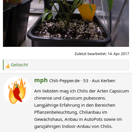
Zuletzt bearbeitet:
14. Apr. 2017
Gelöscht
R
e
G
mph
Chili-Pepper.de
·
53
·
Aus
Kerben
a
e
k
Am liebsten mag ich Chilis der Arten Capsicum
s
t
chinense und Capsicum pubescens.
c
i
Langjährige Erfahrung in den Bereichen
o
h
Pflanzenbeleuchtung, Chilianbau im
n
r
Gewächshaus, Anbau in AutoPots sowie im
e
i
n
ganzjährigen Indoor-Anbau von Chilis.
e