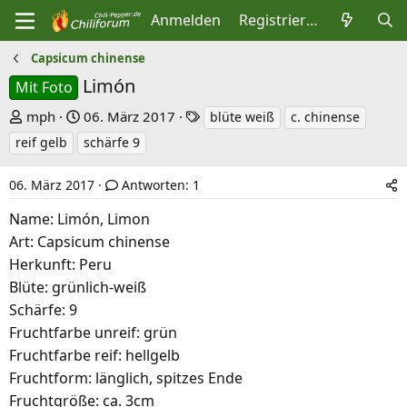
Anmelden
Registrieren
Capsicum chinense
Limón
Mit Foto
E
E
S
mph
06. März 2017
blüte weiß
c. chinense
r
r
c
reif gelb
schärfe 9
s
s
h
t
t
l
06. März 2017
Antworten: 1
e
e
a
Name: Limón, Limon
l
l
g
Art: Capsicum chinense
l
l
w
Herkunft: Peru
e
t
o
Blüte: grünlich-weiß
r
a
r
Schärfe: 9
m
t
Fruchtfarbe unreif: grün
e
Fruchtfarbe reif: hellgelb
Fruchtform: länglich, spitzes Ende
Fruchtgröße: ca. 3cm