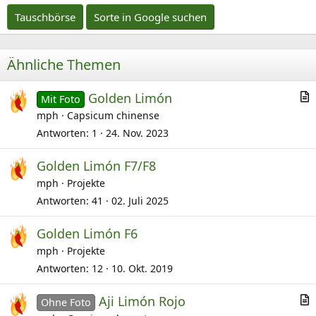
Tauschbörse
Sorte in Google suchen
Ähnliche Themen
Golden Limón
Mit Foto
r
mph
Capsicum chinense
t
Antworten
1
24. Nov. 2023
i
Golden Limón F7/F8
k
mph
Projekte
e
l
Antworten
41
02. Juli 2025
Golden Limón F6
mph
Projekte
Antworten
12
10. Okt. 2019
Aji Limón Rojo
Ohne Foto