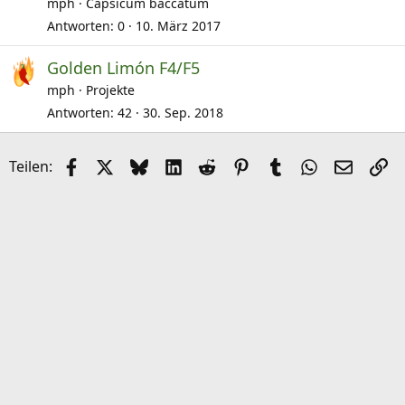
r
mph
Capsicum baccatum
t
Antworten
0
10. März 2017
i
Golden Limón F4/F5
k
mph
Projekte
e
l
Antworten
42
30. Sep. 2018
Facebook
X (Twitter)
Bluesky
LinkedIn
Reddit
Pinterest
Tumblr
WhatsApp
E-Mail
Li
Teilen: