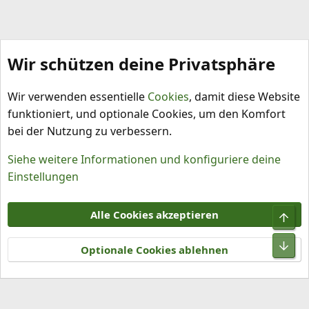
Wir schützen deine Privatsphäre
Capsicum chinense
Wir verwenden essentielle
Cookies
, damit diese Website
funktioniert, und optionale Cookies, um den Komfort
bei der Nutzung zu verbessern.
Siehe weitere Informationen und konfiguriere deine
Einstellungen
Cookies
Alle Cookies akzeptieren
Obe
Kontakt
Nutzungsbedingungen
Datenschutz
Hilfe und Impressum
R
Unt
S
Optionale Cookies ablehnen
S
®
Community platform by XenForo
© 2010-2026 XenForo Ltd.