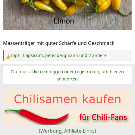
Massenträger mit guter Schärfe und Geschmack
mph
,
Capsicum
,
peter.bergmann
und 2 andere
R
e
Du musst dich einloggen oder registrieren, um hier zu
a
k
antworten.
t
i
o
n
e
n
:
(Werbung, Affiliate-Links)