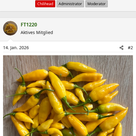
:
b
Chilihead
Administrator
Moderator
e
n
FT1220
v
Aktives Mitglied
o
n
14. Jan. 2026
#2