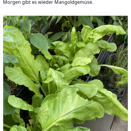
Morgen gibt es wieder Mangoldgemüse.
e
n
: