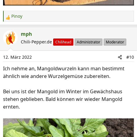
Pinoy
R
e
a
mph
k
Chili-Pepper.de
Chilihead
Administrator
Moderator
t
i
12. März 2022
#10
o
n
Ich nehme an, Mangoldwurzeln kann man bestimmt
e
ähnlich wie andere Wurzelgemüse zubereiten.
n
:
Bei uns ist der Mangold im Winter im Gewächshaus
stehen geblieben. Bald können wir wieder Mangold
ernten.