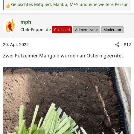
Gelöschtes Mitglied
,
Malibu
,
M+Y
und eine weitere Person
R
e
a
mph
k
Chili-Pepper.de
Chilihead
Administrator
Moderator
t
i
20. Apr. 2022
#12
o
n
Zwei Putzeimer Mangold wurden an Ostern geerntet.
e
n
: