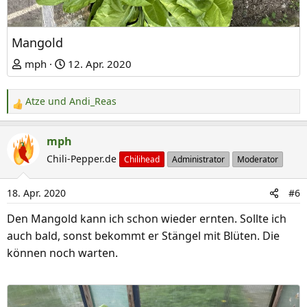
Mangold
mph
12. Apr. 2020
Atze
und
Andi_Reas
R
e
a
mph
k
Chili-Pepper.de
Chilihead
Administrator
Moderator
t
i
18. Apr. 2020
#6
o
n
Den Mangold kann ich schon wieder ernten. Sollte ich
e
auch bald, sonst bekommt er Stängel mit Blüten. Die
n
können noch warten.
: