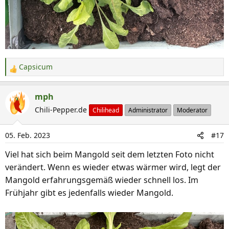
Capsicum
R
e
a
mph
k
Chili-Pepper.de
Chilihead
Administrator
Moderator
t
i
05. Feb. 2023
#17
o
n
Viel hat sich beim Mangold seit dem letzten Foto nicht
e
verändert. Wenn es wieder etwas wärmer wird, legt der
n
Mangold erfahrungsgemäß wieder schnell los. Im
:
Frühjahr gibt es jedenfalls wieder Mangold.