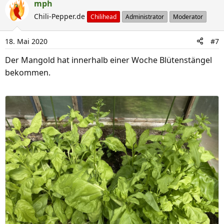
a
mph
k
Chili-Pepper.de
Chilihead
Administrator
Moderator
t
i
18. Mai 2020
#7
o
n
Der Mangold hat innerhalb einer Woche Blütenstängel
e
bekommen.
n
: