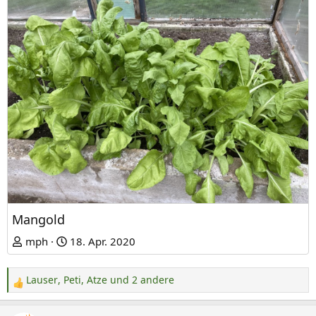
Mangold
mph
18. Apr. 2020
Lauser
,
Peti
,
Atze
und 2 andere
R
e