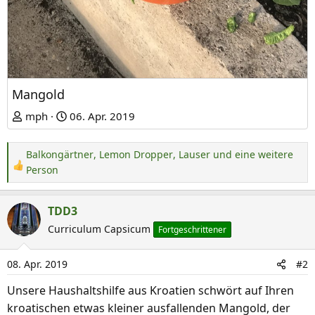
Mangold
mph
06. Apr. 2019
Balkongärtner
,
Lemon Dropper
,
Lauser
und eine weitere
R
Person
e
a
TDD3
k
Curriculum Capsicum
Fortgeschrittener
t
i
o
08. Apr. 2019
#2
n
Unsere Haushaltshilfe aus Kroatien schwört auf Ihren
e
kroatischen etwas kleiner ausfallenden Mangold, der
n