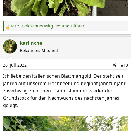
M+Y
,
Gelöschtes Mitglied
und
Günter
R
e
a
karlinche
k
Bekanntes Mitglied
t
i
20. Juli 2022
#13
o
n
Ich liebe den italienischen Blattmangold. Der steht seit
e
Jahren auf unserem Hochbeet und beginnt Jahr für Jahr
n
zuverlässig zu blühen. Dann ist immer wieder der
:
Grundstock für den Nachwuchs des nächsten Jahres
gelegt.