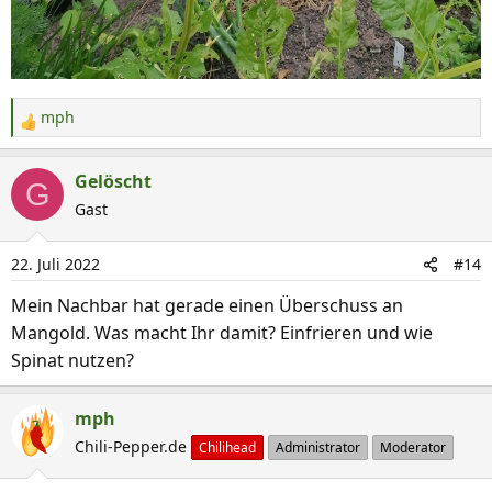
mph
R
e
a
Gelöscht
G
k
Gast
t
i
22. Juli 2022
#14
o
n
Mein Nachbar hat gerade einen Überschuss an
e
Mangold. Was macht Ihr damit? Einfrieren und wie
n
Spinat nutzen?
:
mph
Chili-Pepper.de
Chilihead
Administrator
Moderator