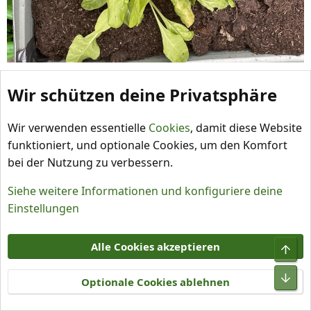
Capsicum
,
moppeliwan
und
Gelöschtes Mitglied
Wir schützen deine Privatsphäre
R
e
a
mph
Wir verwenden essentielle
Cookies
, damit diese Website
k
funktioniert, und optionale Cookies, um den Komfort
Chili-Pepper.de
Chilihead
Administrator
Moderator
t
bei der Nutzung zu verbessern.
i
18. Feb. 2023
#18
o
Siehe weitere Informationen und konfiguriere deine
n
Der Mangold sieht nun schöner aus als vor ein paar
Einstellungen
e
Wochen.
n
:
Alle Cookies akzeptieren
Optionale Cookies ablehnen