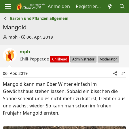
Anmelden
Registrieren
Garten und Pflanzen allgemein
Mangold
E
E
mph
06. Apr. 2019
r
r
s
s
mph
t
t
Chili-Pepper.de
Chilihead
Administrator
Moderator
e
e
l
l
06. Apr. 2019
#1
l
l
Mangold kann man über Winter einfach im
e
t
Gewächshaus stehen lassen. Sobald ein bisschen die
r
a
Sonne scheint und es nicht mehr zu kalt ist, treibt er aus
m
und wächst wieder. So kann man schon im frühen
Frühjahr Mangold ernten.