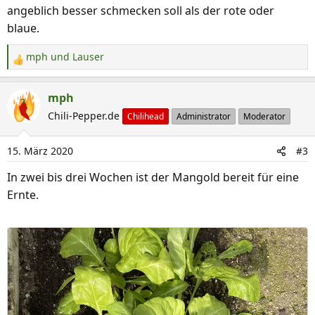
:
angeblich besser schmecken soll als der rote oder
blaue.
mph
und
Lauser
R
e
a
mph
k
Chili-Pepper.de
Chilihead
Administrator
Moderator
t
i
15. März 2020
#3
o
n
In zwei bis drei Wochen ist der Mangold bereit für eine
e
Ernte.
n
: