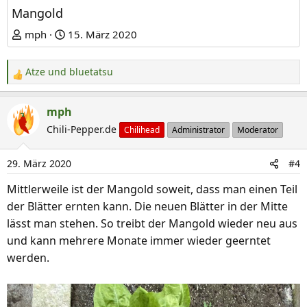
Mangold
mph
15. März 2020
Atze
und
bluetatsu
R
e
a
mph
k
Chili-Pepper.de
Chilihead
Administrator
Moderator
t
i
29. März 2020
#4
o
n
Mittlerweile ist der Mangold soweit, dass man einen Teil
e
der Blätter ernten kann. Die neuen Blätter in der Mitte
n
lässt man stehen. So treibt der Mangold wieder neu aus
:
und kann mehrere Monate immer wieder geerntet
werden.