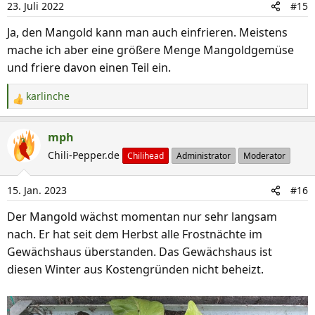
23. Juli 2022
#15
Ja, den Mangold kann man auch einfrieren. Meistens
mache ich aber eine größere Menge Mangoldgemüse
und friere davon einen Teil ein.
karlinche
R
e
a
mph
k
Chili-Pepper.de
Chilihead
Administrator
Moderator
t
i
15. Jan. 2023
#16
o
n
Der Mangold wächst momentan nur sehr langsam
e
nach. Er hat seit dem Herbst alle Frostnächte im
n
Gewächshaus überstanden. Das Gewächshaus ist
:
diesen Winter aus Kostengründen nicht beheizt.