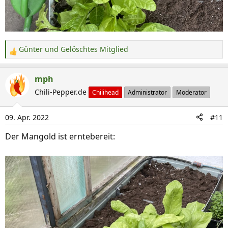
Günter
und
Gelöschtes Mitglied
R
e
a
mph
k
Chili-Pepper.de
Chilihead
Administrator
Moderator
t
i
09. Apr. 2022
#11
o
n
Der Mangold ist erntebereit:
e
n
: