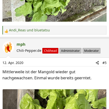
Andi_Reas
und
bluetatsu
R
e
a
mph
k
Chili-Pepper.de
Chilihead
Administrator
Moderator
t
i
12. Apr. 2020
#5
o
n
Mittlerweile ist der Mangold wieder gut
e
nachgewachsen. Einmal wurde bereits geerntet.
n
: