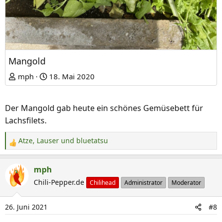
Mangold
mph
18. Mai 2020
Der Mangold gab heute ein schönes Gemüsebett für
Lachsfilets.
Atze
,
Lauser
und
bluetatsu
R
e
a
mph
k
Chili-Pepper.de
Chilihead
Administrator
Moderator
t
i
26. Juni 2021
#8
o
n