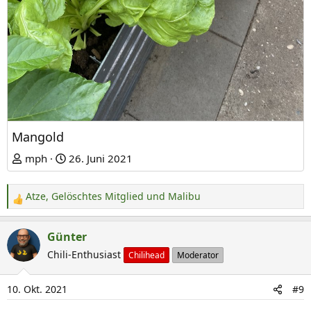
Mangold
mph
26. Juni 2021
Atze
,
Gelöschtes Mitglied
und
Malibu
R
e
a
Günter
k
Chili-Enthusiast
Chilihead
Moderator
t
i
10. Okt. 2021
#9
o
n