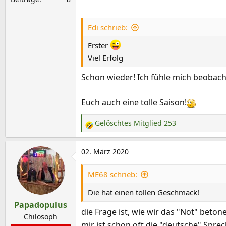
Edi schrieb:
Erster
Viel Erfolg
Schon wieder! Ich fühle mich beobach
Euch auch eine tolle Saison!
Gelöschtes Mitglied 253
R
e
a
02. März 2020
k
t
ME68 schrieb:
i
Die hat einen tollen Geschmack!
o
Papadopulus
n
die Frage ist, wie wir das "Not" beto
e
Chilosoph
mir ist schon oft die "deutsche" Spr