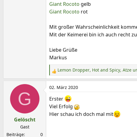
Giant Rocoto
gelb
Giant Rocoto
rot
Mit großer Wahrscheinlichkeit kommen
Mit der Keimerei bin ich auch recht z
Liebe Grüße
Markus
Lemon Dropper
,
Hot and Spicy
,
Atze
un
R
e
a
02. März 2020
G
k
Erster
t
Viel Erfolg
i
o
Hier schau ich doch mal mit
Gelöscht
n
e
Gast
n
Beiträge
0