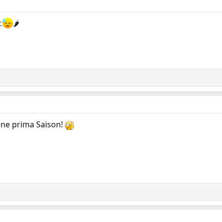
.
🌶
ine prima Saison!