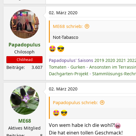
:
02. März 2020
ME68 schrieb:
Not-Tabasco
Papadopulus
Chilosoph
Chilihead
Papadopulus' Saisons
2019
2020
2021
202
Tomaten
-
Gurken
-
Ansonsten im Terrassi
Beiträge
3.607
Dachgarten-Projekt
-
Stammlösungs-Rechne
02. März 2020
Papadopulus schrieb:
ME68
Von wem habe ich die wohl?!
Aktives Mitglied
Die hat einen tollen Geschmack!
Beiträge
8