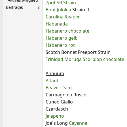
Aktives Mitglied
7pot SR Strain
Beiträge
8
Bhut Jolokia
Strain II
Carolina Reaper
Habanada
Habanero chocolate
Habanero gelb
Habanero rot
Scotch Bonnet Freeport Strain
Trinidad Moruga Scorpion chocolate
Annuum
Atlant
Beaver Dam
Carmagnolo Rosso
Cuneo Giallo
Czardasch
Jalapeno
Joe`s Long
Cayenne