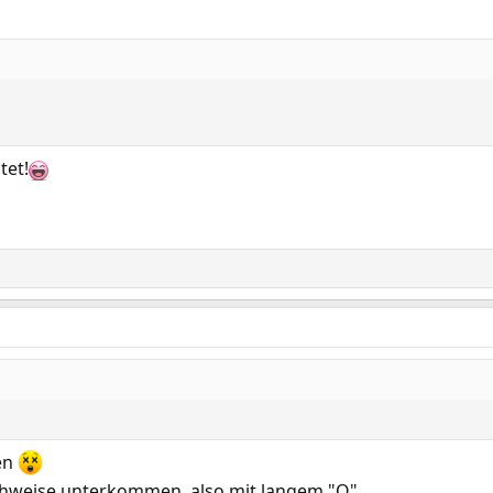
tet!
nen
echweise unterkommen, also mit langem "O"