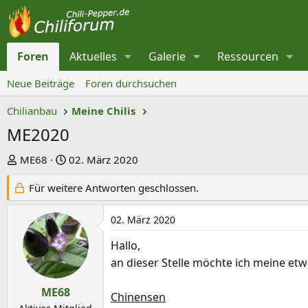
Foren
Aktuelles
Galerie
Ressourcen
Neue Beiträge
Foren durchsuchen
Chilianbau
Meine Chilis
ME2020
E
E
ME68
02. März 2020
r
r
Für weitere Antworten geschlossen.
s
s
t
t
02. März 2020
e
e
l
l
Hallo,
l
l
an dieser Stelle möchte ich meine etw
e
t
r
a
ME68
Chinensen
m