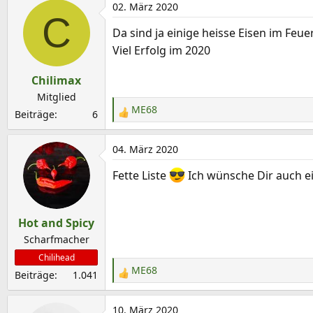
a
02. März 2020
C
k
Da sind ja einige heisse Eisen im Feuer
t
Viel Erfolg im 2020
i
o
Chilimax
n
e
Mitglied
ME68
n
Beiträge
6
R
:
e
a
04. März 2020
k
Fette Liste
Ich wünsche Dir auch e
t
i
o
Hot and Spicy
n
e
Scharfmacher
n
Chilihead
:
ME68
Beiträge
1.041
R
e
a
10. März 2020