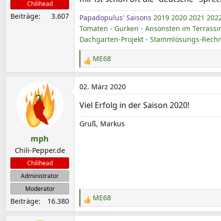
n
Chilihead
:
Beiträge
3.607
Papadopulus' Saisons
2019
2020
2021
202
Tomaten
-
Gurken
-
Ansonsten im Terrassi
Dachgarten-Projekt
-
Stammlösungs-Rechne
ME68
R
e
a
02. März 2020
k
Viel Erfolg in der Saison 2020!
t
i
Gruß, Markus
o
mph
n
e
Chili-Pepper.de
n
Chilihead
:
Administrator
Moderator
ME68
Beiträge
16.380
R
e