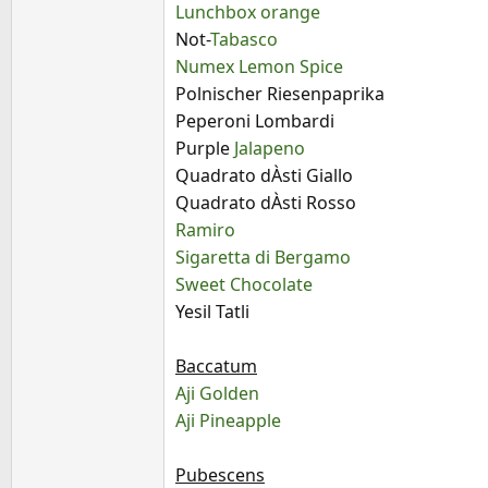
Lunchbox orange
Not-
Tabasco
Numex Lemon Spice
Polnischer Riesenpaprika
Peperoni Lombardi
Purple
Jalapeno
Quadrato dÀsti Giallo
Quadrato dÀsti Rosso
Ramiro
Sigaretta di Bergamo
Sweet Chocolate
Yesil Tatli
Baccatum
Aji Golden
Aji Pineapple
Pubescens