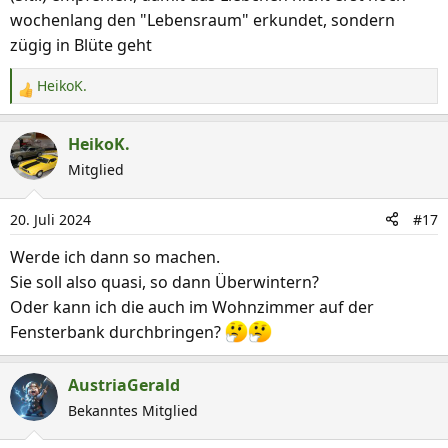
wochenlang den "Lebensraum" erkundet, sondern
zügig in Blüte geht
HeikoK.
R
e
a
HeikoK.
k
Mitglied
t
i
20. Juli 2024
#17
o
n
Werde ich dann so machen.
e
Sie soll also quasi, so dann Überwintern?
n
Oder kann ich die auch im Wohnzimmer auf der
:
Fensterbank durchbringen?
AustriaGerald
Bekanntes Mitglied