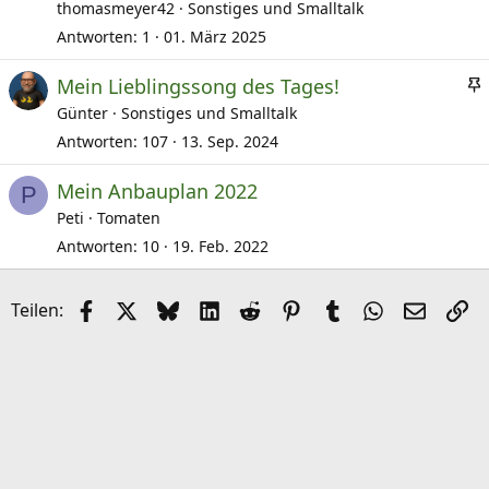
thomasmeyer42
Sonstiges und Smalltalk
Antworten
1
01. März 2025
Mein Lieblingssong des Tages!
Günter
Sonstiges und Smalltalk
Antworten
107
13. Sep. 2024
e
Mein Anbauplan 2022
P
Peti
Tomaten
i
Antworten
10
19. Feb. 2022
t
Facebook
X (Twitter)
Bluesky
LinkedIn
Reddit
Pinterest
Tumblr
WhatsApp
E-Mail
Li
Teilen: