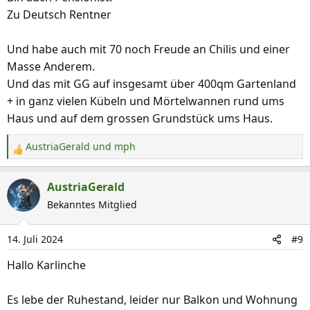
e
Zu Deutsch Rentner
n
:
Und habe auch mit 70 noch Freude an Chilis und einer
Masse Anderem.
Und das mit GG auf insgesamt über 400qm Gartenland
+ in ganz vielen Kübeln und Mörtelwannen rund ums
Haus und auf dem grossen Grundstück ums Haus.
AustriaGerald
und
mph
R
e
a
AustriaGerald
k
Bekanntes Mitglied
t
i
14. Juli 2024
#9
o
n
Hallo Karlinche
e
n
Es lebe der Ruhestand, leider nur Balkon und Wohnung
: