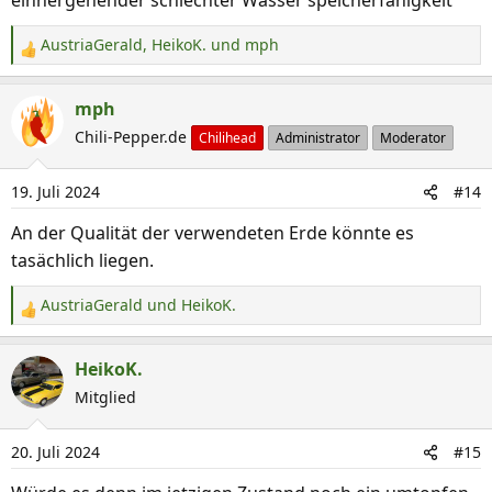
einhergehender schlechter Wasser speicherfähigkeit
AustriaGerald
,
HeikoK.
und
mph
R
e
a
mph
k
Chili-Pepper.de
Chilihead
Administrator
Moderator
t
i
19. Juli 2024
#14
o
n
An der Qualität der verwendeten Erde könnte es
e
tasächlich liegen.
n
:
AustriaGerald
und
HeikoK.
R
e
a
HeikoK.
k
Mitglied
t
i
20. Juli 2024
#15
o
n