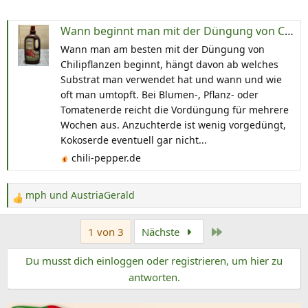
Wann beginnt man mit der Düngung von Chilipflanzen?
Wann man am besten mit der Düngung von
Chilipflanzen beginnt, hängt davon ab welches
Substrat man verwendet hat und wann und wie
oft man umtopft. Bei Blumen-, Pflanz- oder
Tomatenerde reicht die Vordüngung für mehrere
Wochen aus. Anzuchterde ist wenig vorgedüngt,
Kokoserde eventuell gar nicht...
chili-pepper.de
mph
und
AustriaGerald
R
e
Letzte
1 von 3
Nächste
a
k
Du musst dich einloggen oder registrieren, um hier zu
t
antworten.
i
o
n