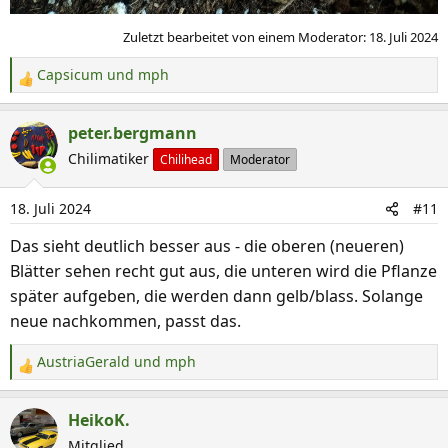
Zuletzt bearbeitet von einem Moderator:
18. Juli 2024
Capsicum
und
mph
R
e
a
peter.bergmann
k
Chilimatiker
Chilihead
Moderator
t
i
18. Juli 2024
#11
o
n
Das sieht deutlich besser aus - die oberen (neueren)
e
Blätter sehen recht gut aus, die unteren wird die Pflanze
n
später aufgeben, die werden dann gelb/blass. Solange
:
neue nachkommen, passt das.
AustriaGerald
und
mph
R
e
a
HeikoK.
k
Mitglied