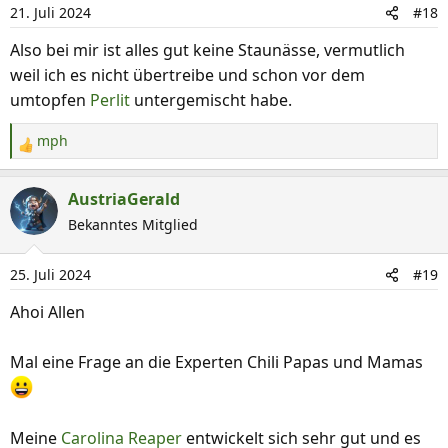
21. Juli 2024
#18
Also bei mir ist alles gut keine Staunässe, vermutlich
weil ich es nicht übertreibe und schon vor dem
umtopfen
Perlit
untergemischt habe.
mph
R
e
a
AustriaGerald
k
Bekanntes Mitglied
t
i
25. Juli 2024
#19
o
n
Ahoi Allen
e
n
Mal eine Frage an die Experten Chili Papas und Mamas
:
Meine
Carolina Reaper
entwickelt sich sehr gut und es