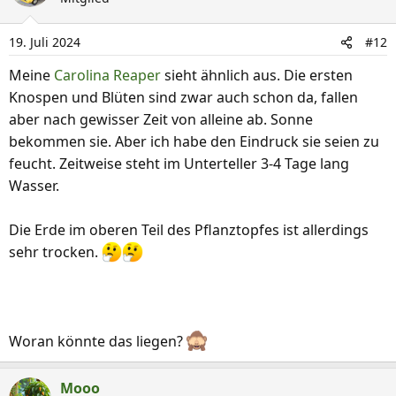
t
i
19. Juli 2024
#12
o
n
Meine
Carolina Reaper
sieht ähnlich aus. Die ersten
e
Knospen und Blüten sind zwar auch schon da, fallen
n
aber nach gewisser Zeit von alleine ab. Sonne
:
bekommen sie. Aber ich habe den Eindruck sie seien zu
feucht. Zeitweise steht im Unterteller 3-4 Tage lang
Wasser.
Die Erde im oberen Teil des Pflanztopfes ist allerdings
sehr trocken.
Woran könnte das liegen?
Mooo