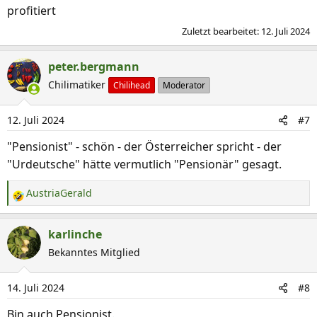
profitiert
Zuletzt bearbeitet:
12. Juli 2024
peter.bergmann
Chilimatiker
Chilihead
Moderator
12. Juli 2024
#7
"Pensionist" - schön - der Österreicher spricht - der
"Urdeutsche" hätte vermutlich "Pensionär" gesagt.
AustriaGerald
R
e
a
karlinche
k
Bekanntes Mitglied
t
i
14. Juli 2024
#8
o
n
Bin auch Pensionist.