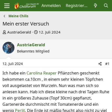
Anmelden
Registrieren
Meine Chilis
Mein erster Versuch
E
E
AustriaGerald
12. Juli 2024
r
r
s
s
AustriaGerald
t
t
Bekanntes Mitglied
e
e
l
l
12. Juli 2024
#1
l
l
Ich habe ein
Carolina Reaper
Pflänzchen geschenkt
e
t
bekommen ca.10cm , in einem sehr kleinen Töpfchen
r
a
voll ausgelastet von Wurzeln. Nun was man sich so
m
anlesen kann. Hab ich diese kleine nach drei Tagen Ruhe
in ein größeres Zuhause (Topf 30cm) gepflanzt,
Gartenerde durchmischt mit Tomatenerde und ein
wenig
Perlit
. Die Erde ist mäßig feucht also nicht zu viel