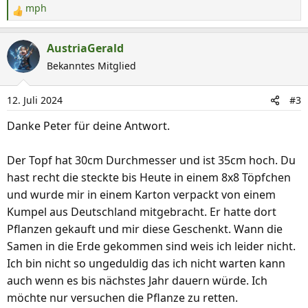
mph
R
e
a
AustriaGerald
k
Bekanntes Mitglied
t
i
12. Juli 2024
#3
o
n
Danke Peter für deine Antwort.
e
n
Der Topf hat 30cm Durchmesser und ist 35cm hoch. Du
:
hast recht die steckte bis Heute in einem 8x8 Töpfchen
und wurde mir in einem Karton verpackt von einem
Kumpel aus Deutschland mitgebracht. Er hatte dort
Pflanzen gekauft und mir diese Geschenkt. Wann die
Samen in die Erde gekommen sind weis ich leider nicht.
Ich bin nicht so ungeduldig das ich nicht warten kann
auch wenn es bis nächstes Jahr dauern würde. Ich
möchte nur versuchen die Pflanze zu retten.