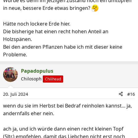
Würde es denn im jetzigen Zustand noch ein umtopfen
e
in neue, bessere Erde etwas bringen?
n
:
Hätte noch lockere Erde hier.
Die bisherige hat einen recht hohen Anteil an
Holzspänen.
Bei den anderen Pflanzen habe ich mit dieser keine
Probleme.
Papadopulus
Chilosoph
Chilihead
20. Juli 2024
#16
wenn du sie im Herbst bei Bedraf reinholen kannst... ja,
andernfalls eher nein.
ach ja, und ich würde dann einen recht kleinen Topf
(5ltr.) empfehlen, damit das Liebchen nicht erst noch