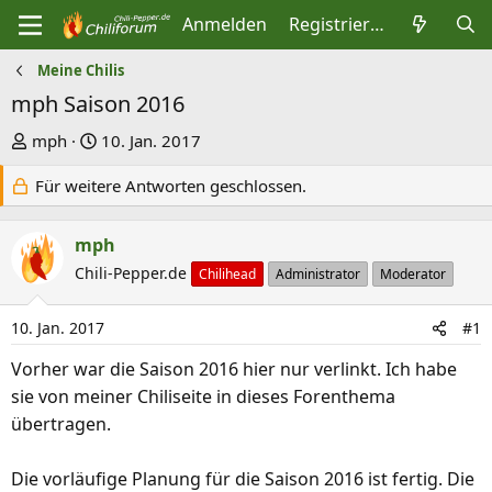
Anmelden
Registrieren
Meine Chilis
mph Saison 2016
E
E
mph
10. Jan. 2017
r
r
Für weitere Antworten geschlossen.
s
s
t
t
mph
e
e
l
l
Chili-Pepper.de
Chilihead
Administrator
Moderator
l
l
e
t
10. Jan. 2017
#1
r
a
Vorher war die Saison 2016 hier nur verlinkt. Ich habe
m
sie von meiner Chiliseite in dieses Forenthema
übertragen.
Die vorläufige Planung für die Saison 2016 ist fertig. Die