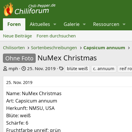
Foren
Aktuelles
Galerie
Ressourcen
Neue Beiträge
Foren durchsuchen
Chilisorten
Sortenbeschreibungen
Capsicum annuum
NuMex Christmas
Ohne Foto
E
E
S
mph
25. Nov. 2019
blüte weiß
c. annuum
reif ro
r
r
c
s
s
h
25. Nov. 2019
t
t
l
Name: NuMex Christmas
e
e
a
Art: Capsicum annuum
l
l
g
Herkunft: NMSU, USA
l
l
w
Blüte: weiß
e
t
o
Schärfe: 6
r
a
r
Fruchtfarbe unreif: grün
m
t