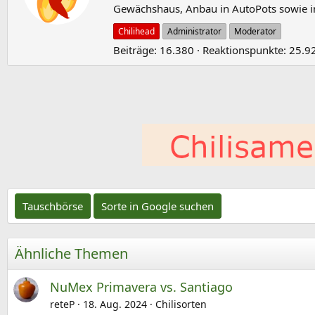
Gewächshaus, Anbau in AutoPots sowie i
c
h
Chilihead
Administrator
Moderator
r
Beiträge
16.380
Reaktionspunkte
25.9
i
e
b
e
n
v
o
n
Tauschbörse
Sorte in Google suchen
Ähnliche Themen
NuMex Primavera vs. Santiago
reteP
18. Aug. 2024
Chilisorten