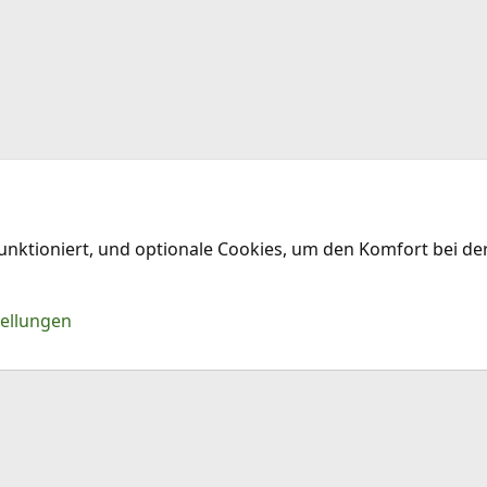
funktioniert, und optionale Cookies, um den Komfort bei d
Kontakt
Nu
tellungen
®
Community platform by XenForo
© 2010-2026 XenForo Ltd.