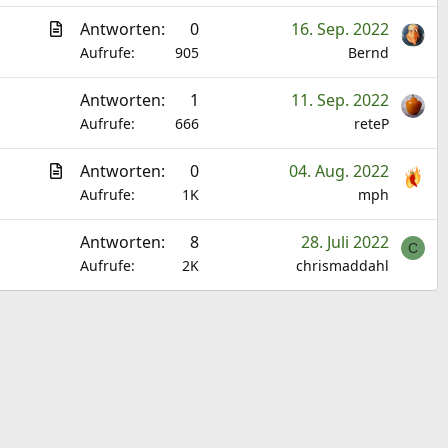
A
Antworten
0
16. Sep. 2022
r
Aufrufe
905
Bernd
t
Antworten
1
11. Sep. 2022
i
Aufrufe
666
reteP
k
e
A
Antworten
0
04. Aug. 2022
l
r
Aufrufe
1K
mph
t
Antworten
8
28. Juli 2022
i
C
Aufrufe
2K
chrismaddahl
k
e
l