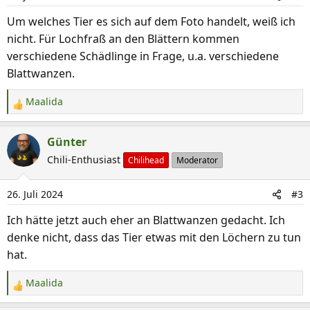
Um welches Tier es sich auf dem Foto handelt, weiß ich
nicht. Für Lochfraß an den Blättern kommen
verschiedene Schädlinge in Frage, u.a. verschiedene
Blattwanzen.
Maalida
R
e
a
Günter
k
Chili-Enthusiast
Chilihead
Moderator
t
i
26. Juli 2024
#3
o
n
Ich hätte jetzt auch eher an Blattwanzen gedacht. Ich
e
denke nicht, dass das Tier etwas mit den Löchern zu tun
n
hat.
:
Maalida
R
e