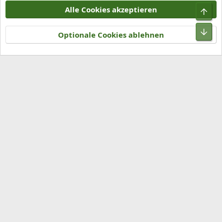
Alle Cookies akzeptieren
Kontakt
Nutzungsbedingungen
Datenschutz
Hilfe und Impressum
R
S
Optionale Cookies ablehnen
S
®
Community platform by XenForo
© 2010-2026 XenForo Ltd.