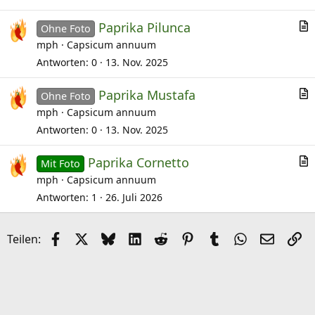
Paprika Pilunca
Ohne Foto
r
mph
Capsicum annuum
t
Antworten
0
13. Nov. 2025
i
Paprika Mustafa
k
Ohne Foto
r
mph
Capsicum annuum
e
t
l
Antworten
0
13. Nov. 2025
i
Paprika Cornetto
k
Mit Foto
r
mph
Capsicum annuum
e
t
l
Antworten
1
26. Juli 2026
i
k
Facebook
X (Twitter)
Bluesky
LinkedIn
Reddit
Pinterest
Tumblr
WhatsApp
E-Mail
Li
Teilen:
e
l