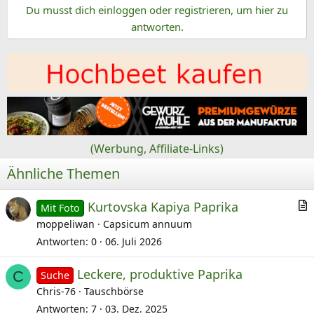
Du musst dich einloggen oder registrieren, um hier zu
antworten.
(Werbung, Affiliate-Links)
Ähnliche Themen
Kurtovska Kapiya Paprika
Mit Foto
r
moppeliwan
Capsicum annuum
t
Antworten
0
06. Juli 2026
i
Leckere, produktive Paprika
k
C
Suche
Chris-76
Tauschbörse
e
l
Antworten
7
03. Dez. 2025