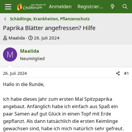
Anmelden
Registrieren
Schädlinge, Krankheiten, Pflanzenschutz
Paprika Blätter angefressen? Hilfe
E
E
Maalida
26. Juli 2024
r
r
Maalida
s
s
M
t
Neumitglied
t
e
e
l
l
26. Juli 2024
#1
l
l
Hallo in die Runde,
e
t
r
a
ich habe dieses Jahr zum ersten Mal Spitzpaprika
m
angebaut. Anfänglich habe ich einfach aus Spaß ein
paar Samen auf gut Glück in einen Topf mit Erde
gepflanzt. Als dann tatsächlich die ersten Keimlinge
gewachsen sind, habe ich mich natürlich sehr gefreut.