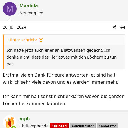
a
Maalida
M
k
Neumitglied
t
i
26. Juli 2024
#4
o
n
Günter schrieb:
e
n
Ich hätte jetzt auch eher an Blattwanzen gedacht. Ich
:
denke nicht, dass das Tier etwas mit den Löchern zu tun
hat.
Erstmal vielen Dank für eure antworten, es sind halt
wirklich sehr viele davon und es werden immer mehr.
Ich kann mir halt sonst nicht erklären wovon die ganzen
Löcher herkommen könnten
mph
Chili-Pepper.de
Chilihead
Administrator
Moderator