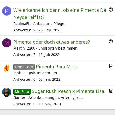
i
F
Wie erkenne ich denn, ob eine Pimenta Da
k
P
r
e
Neyde reif ist?
a
l
PaulinaFK
Anbau und Pflege
Antworten
2
25. Sep. 2023
e
F
Pimenta oder doch etwas anderes?
M
r
MartinT2206
Chilisorten bestimmen
a
Antworten
7
15. Juli 2022
Pimenta Para Mojo
e
Ohne Foto
r
mph
Capsicum annuum
t
Antworten
0
03. Jan. 2022
i
Sugar Rush Peach x Pimenta Lisa
k
Mit Foto
r
Günter
Artenkreuzungen, Artenhybride
e
t
l
Antworten
0
10. Nov. 2021
i