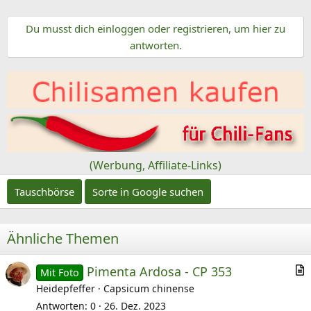
n
r
e
Du musst dich einloggen oder registrieren, um hier zu
i
n
antworten.
e
:
b
e
n
v
o
n
(Werbung, Affiliate-Links)
Tauschbörse
Sorte in Google suchen
Ähnliche Themen
Pimenta Ardosa - CP 353
Mit Foto
r
Heidepfeffer
Capsicum chinense
t
Antworten
0
26. Dez. 2023