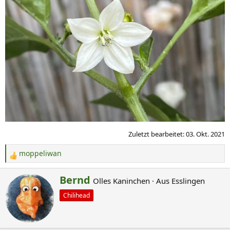
Zuletzt bearbeitet:
03. Okt. 2021
moppeliwan
R
e
G
Bernd
Olles Kaninchen
·
Aus
Esslingen
a
e
k
Chilihead
s
t
c
i
o
h