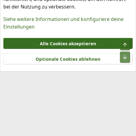
bei der Nutzung zu verbessern.
Siehe weitere Informationen und konfiguriere deine
Einstellungen
Cookies
Alle Cookies akzeptieren
Obe
Kontakt
Nutzungsbedingungen
Datenschutz
Hilfe und Impressum
R
Unt
S
Optionale Cookies ablehnen
S
®
Community platform by XenForo
© 2010-2026 XenForo Ltd.