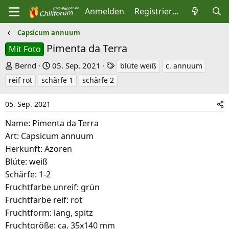
Anmelden
Registrieren
Capsicum annuum
Pimenta da Terra
Mit Foto
E
E
S
Bernd
05. Sep. 2021
blüte weiß
c. annuum
r
r
c
reif rot
schärfe 1
schärfe 2
s
s
h
t
t
l
05. Sep. 2021
e
e
a
Name: Pimenta da Terra
l
l
g
Art: Capsicum annuum
l
l
w
Herkunft: Azoren
e
t
o
Blüte: weiß
r
a
r
Schärfe: 1-2
m
t
Fruchtfarbe unreif: grün
e
Fruchtfarbe reif: rot
Fruchtform: lang, spitz
Fruchtgröße: ca. 35x140 mm